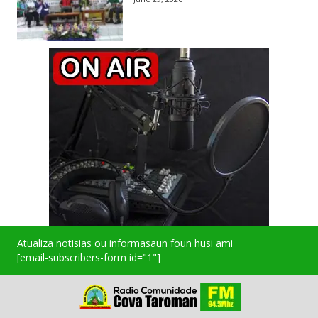
Atualiza notisias ou informasaun foun husi ami
[email-subscribers-form id="1"]