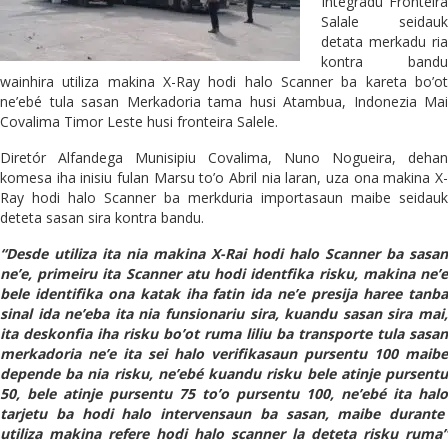
Integradu Fronteira
Salale seidauk
detata merkadu ria
kontra bandu
wainhira utiliza makina X-Ray hodi halo Scanner ba kareta bo’ot
ne’ebé tula sasan Merkadoria tama husi Atambua, Indonezia Mai
Covalima Timor Leste husi fronteira Salele.
Diretór Alfandega Munisipiu Covalima, Nuno Nogueira, dehan
komesa iha inisiu fulan Marsu to’o Abril nia laran, uza ona makina X-
Ray hodi halo Scanner ba merkduria importasaun maibe seidauk
deteta sasan sira kontra bandu.
“Desde utiliza ita nia makina X-Rai hodi halo Scanner ba sasan
ne’e, primeiru ita Scanner atu hodi identfika risku, makina ne’e
bele identifika ona katak iha fatin ida ne’e presija haree tanba
sinal ida ne’eba ita nia funsionariu sira, kuandu sasan sira mai,
ita deskonfia iha risku bo’ot ruma liliu ba transporte tula sasan
merkadoria ne’e ita sei halo verifikasaun pursentu 100 maibe
depende ba nia risku, ne’ebé kuandu risku bele atinje pursentu
50, bele atinje pursentu 75 to’o pursentu 100, ne’ebé ita halo
tarjetu ba hodi halo intervensaun ba sasan, maibe durante
utiliza makina refere hodi halo scanner la deteta risku ruma”