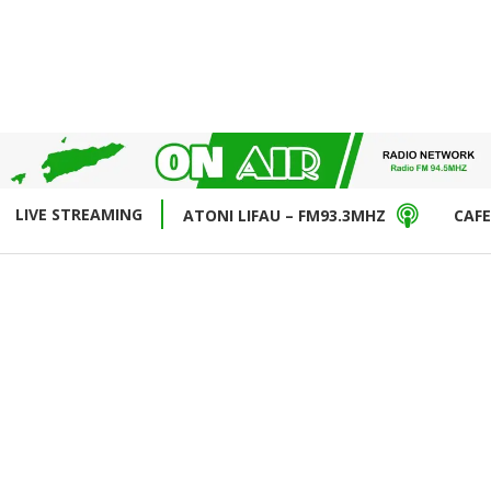
LIVE STREAMING
ATONI LIFAU – FM93.3MHZ
CAFE