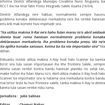
informa Diretór Alfandega Munisipiu Covalima Nuno Nogueira, ba
RCCT iha nia Knar fatin Postu Integradu Salele Kuarta (16/04).
Diretór Alfandega ne’e haktuir, normalmente sempre hasoru
problema konaba deklarasaun merkadoria ne’e iha ne’ebé hanesan
erru ki’ik mak komete husi impirtadir sira..
“Ita utiliza makina X-Rai ne’e hahu fulan marsu to’o abril seidauk
deteta buat ruma hanesan normalmente problema konaba
deklarasaun merkadoria, iha problema konaba presu, ida ne’e
ita aplika konaba sansaun, koima ba ita nia importador sira”
Nia
dehan.
Enkuantu molok utiliza makina X-Ray hodi halo Scanner ba kareta
bo’ot sira tula sasan importasaun iha liña fronteira Salele, sempre
deteta sasan ne’ebé kontra bandu hanesan plastiku no seluk tan,
maibe hafoin iha fulan Marsu to’o Abril utiliza makina X-Ray hodi halo
Scanner ba importador sira la hatama ona merkaduria kontra bandu
mai timor leste liu husi fronteira salele, tanba makina X-Ray la deteta
kareta tula sasan ne’ebé risku ruma.
Jornalista : Julio Salinas
Editor. : Chamot Nahac