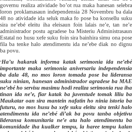
governu realiza atividade bo’ot rua maka hanesan selebra
loron proklamasaun independensia 28 Novembru ba dala
48 no atividade ida seluk maka fo pose ba konsellu suku
sira ne’ebé eleitu iha eleisaun foin lalais ne’e, tan ne’e
administrador postu agradese ba Misteriu Administrasaun
Estatal no husu xefe suku foin sira bainhira simu ona pose
fila ba tenke halo atendimentu ida ne’ebe diak no dignu
ba povu.
H
a’u hakarak informa katak serimonia ida ne’ebé
“
importante maka serimonia aniversariu independensia
ba dala 48, no mos loron tomada pose ba lideransa
suku ninian, hanesan administrador agradese ba MAE
ne’ebé ho servisu masimu hodi realiza serimonia rua iha
tinan ida ne’e, fiar katak ba juventude tomak liliu ba
Mau
k
atar oan sira mantein nafatin ho ninia istoria ba
futuru, no mos husu ba xefe suku eleitu sira tenk
i
hal
atendimentu ida ne’ebé di’ak ba povu tanba objetivu
lideransa komunitaria ne’e atu halo atendimentu ba
komunidade iha kualker tempu, la haree tempu kalan