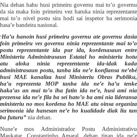
Nia dehan hahu husi primeiru governu mai to’o governu
da sia maka foin primeiru ve
z
haruka ninia reprezentante
mai to’o nivel postu sira hodi sai in
s
petor ba serimoni
hasa’e bandeira nasional.
Ha’u hanoin husi primeiru governu ate governu dasia
“
foin primeiru ves governu ninia reprezentante mai to’o
postu reprezentante ida pur ida, kordenasaun entre
Ministeriu Administrasaun Estatal ho ministeriu hotu
atu aloka ninia reprezentante ida-idak kada
administrasaun postu, tanba ida ne’e konfiansa ne’ebé
husi MAE kanaliza husi Ministeriu Obras Publiku,
ha’u reprezenta MOP tanba ida ne’e ha’u tenke
haka’as an mai to’o iha fatin ida ne’e, husi ami nia
prezensa ida ne’e fila ba sei hato’o ba ami nia lideransa
ministeriu no mos kordena ho MAE atu oinsa organiza
serimonia ida hanesan ne’e ho kualidade diak liu tan
ba futuru”
nia dehan.
Nune’e mos Administrador Postu Administrativu
Mau
k
atar, Constantinho Amaral, dehan tinan ida ne’e