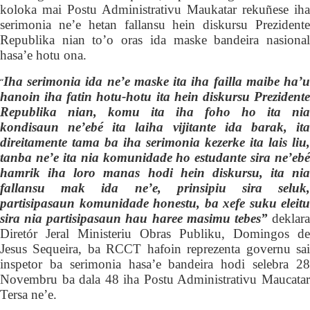
koloka mai Postu Administrativu Maukatar
rekuñese
iha
serimonia
ne’e hetan
fallansu hein diskursu Prezident
Republika nian to’o oras
ida
maske bandeira nasiona
hasa’e hotu ona.
Iha serimonia ida ne’e maske ita iha failla maibe ha’u
“
hanoin iha fatin hotu-hotu ita hein diskursu Prezidente
Republika nian, komu ita iha foho ho ita nia
kondisaun ne’ebé ita laiha vijitante ida barak, ita
direitament
e
tama ba iha serimonia kezerke ita lais liu,
tanba ne’e ita nia komunidade ho estudante sira ne’ebé
hamrik iha loro manas hodi hein diskursu, ita nia
fallansu mak ida ne’e, prinsipiu sira seluk,
partisipasaun komunidade honestu, ba xefe suku eleitu
sira nia partisipasaun hau haree masimu tebes”
deklar
Diretór Jeral Ministeriu Obras Publiku, Domingos de
Jesus Sequeira, ba RCCT hafoin reprezenta governu sai
inspetor ba serimonia hasa’e bandeira hodi selebra 28
Novembru ba dala 48 iha Postu Administrativu Maucatar
Tersa ne’e.