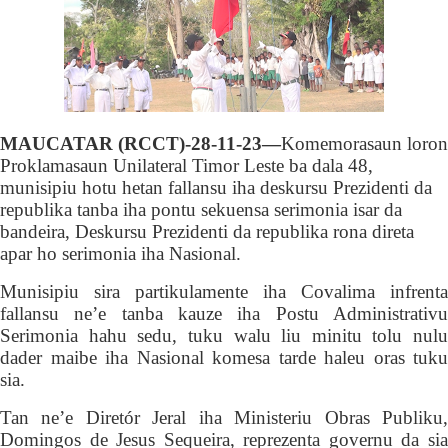
MAUCATAR (RCCT)-28-11-23—
Komemorasaun loron
Proklamasaun Unilateral Timor Leste ba dala 48,
munisipiu hotu hetan fallansu iha deskursu Prezidenti da
republika tanba iha pontu sekuensa serimonia isar da
bandeira, Deskursu Pre
z
ident
i
da republika rona direta
apar ho serimonia iha Nasional.
M
unisipiu sira partikulamente iha Covalima infrenta
fallansu ne’e tanba kauze iha Postu Administrativu
Serimonia hahu sedu, tuku walu liu minitu tolu nulu
dader maibe iha Nasional komesa tarde haleu oras tuku
sia.
Tan ne’e
Diretór Jeral
iha
Ministeriu Obras Publiku
Domingos de Jesus Sequeira, reprezenta governu
da si