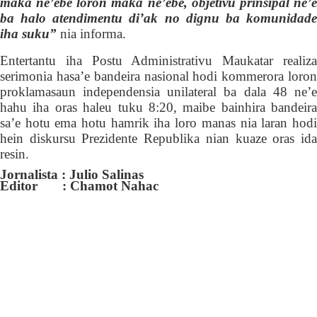
maka ne’ebé loron maka ne’ebé, objetivu prinsipal ne’e
ba halo atendimentu di’ak no dignu ba komunidade
iha suku”
nia informa.
Entertantu iha Postu Administrativu Mau
k
atar realiz
serimonia hasa’e bandeira nasional hodi kommerora loron
proklamasaun independensia unilateral ba dala 48 ne’e
hahu iha oras haleu tuku 8:20, maibe bainhira bandeira
sa’e hotu ema hotu hamrik iha loro manas nia laran hodi
hein diskursu Prezidente Republika nian kuaze oras
ida
resin.
Jornalista : Julio Salinas
Editor : Chamot Nahac