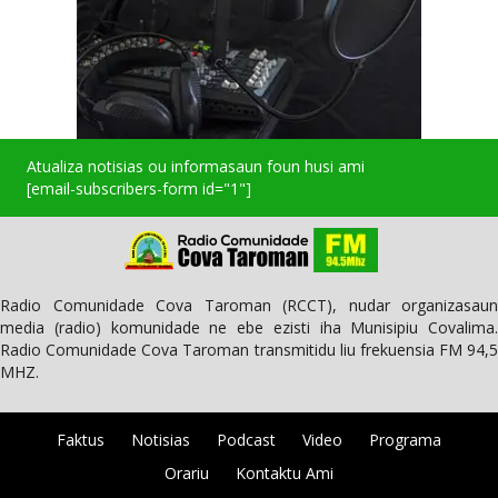
Atualiza notisias ou informasaun foun husi ami
[email-subscribers-form id="1"]
Radio Comunidade Cova Taroman (RCCT), nudar organizasaun
media (radio) komunidade ne ebe ezisti iha Munisipiu Covalima.
Radio Comunidade Cova Taroman transmitidu liu frekuensia FM 94,5
MHZ.
Faktus
Notisias
Podcast
Video
Programa
Orariu
Kontaktu Ami