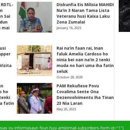
s RDTL-
Diskunfia Eis Milisia MAHIDI
un
Na’in 3 Naran Tama Lista
n Sai
Veteranu husi Kaixa Laku
adun
Zona Zumalai
a mai
January 16, 2025
usi
Rai na’in faan rai, Inan
apper
faluk Amelia Cardoso ho
ninia bei oan na’in 2 tenki
Vizita
muda no hari uma iha fatin
seluk
October 28, 2020
an
PAM Rekuñese Povu
o ho
Covalima Sente Ona
 tenki
Dezenvolvimentu Iha Tinan
a fatin
23 Nia Laran
May 20, 2025
isias ou informasaun foun husi ami
[email-subscribers-form id="1"]