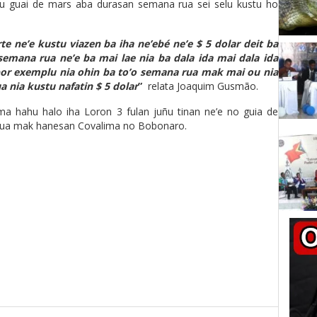
 guai de mars aba durasan semana rua sei selu kustu ho
te ne’e kustu viazen ba iha ne’ebé ne’e $ 5 dolar deit ba
semana rua ne’e ba mai lae nia ba dala ida mai dala ida
por exemplu nia ohin ba to’o semana rua mak mai ou nia
 nia kustu nafatin $ 5 dolar
”
relata Joaquim Gusmão.
a hahu halo iha Loron 3 fulan juñu tinan ne’e no guia de
 rua mak hanesan Covalima no Bobonaro.