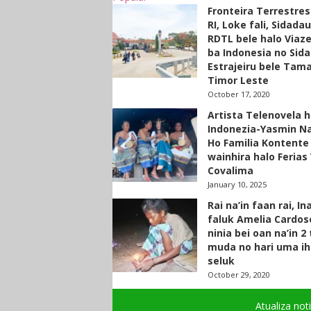
Fronteira Terrestre
RI, Loke fali, Sidada
RDTL bele halo Viaze
ba Indonesia no Sid
Estrajeiru bele Tam
Timor Leste
October 17, 2020
Artista Telenovela h
Indonezia-Yasmin N
Ho Familia Kontente
wainhira halo Ferias 
Covalima
January 10, 2025
Rai na’in faan rai, In
faluk Amelia Cardos
ninia bei oan na’in 2
muda no hari uma ih
seluk
October 29, 2020
Atualiza not