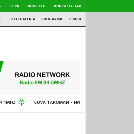
A
EKIPA
KONSELLU
KONTAKTU AMI
T
FOTO GALERIA
PROGRAMA
ORARIU
4.1MHZ
COVA TAROMAN – FM94.5MHZ
DON BO