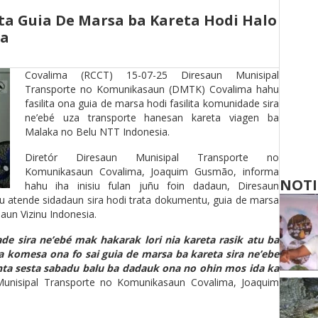
ta Guia De Marsa ba Kareta Hodi Halo
ia
Covalima (RCCT) 15-07-25 Diresaun Munisipal
Transporte no Komunikasaun (DMTK) Covalima hahu
fasilita ona guia de marsa hodi fasilita komunidade sira
ne’ebé uza transporte hanesan kareta viagen ba
Malaka no Belu NTT Indonesia.
Diretór Diresaun Munisipal Transporte no
Komunikasaun Covalima, Joaquim Gusmão, informa
NOTI
hahu iha inisiu fulan juñu foin dadaun, Diresaun
 atende sidadaun sira hodi trata dokumentu, guia de marsa
aun Vizinu Indonesia.
de sira ne’ebé mak hakarak lori nia kareta rasik atu ba
a komesa ona fo sai guia de marsa ba kareta sira ne’ebe
nta sesta sabadu balu ba dadauk ona no ohin mos ida ka
unisipal Transporte no Komunikasaun Covalima, Joaquim