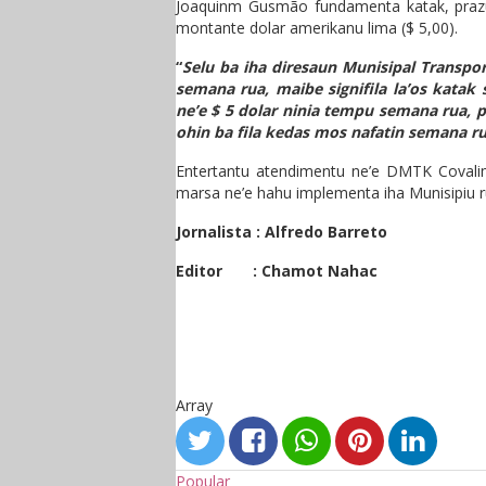
Joaquinm Gusmão fundamenta katak, prazu
montante dolar amerikanu lima ($ 5,00).
“
Selu ba iha diresaun Munisipal Transpor
semana rua, maibe signifila la’os katak 
ne’e $ 5 dolar ninia tempu semana rua, 
ohin ba fila kedas mos nafatin semana rua
Entertantu atendimentu ne’e DMTK Covalim
marsa ne’e hahu implementa iha Munisipiu
Jornalista : Alfredo Barreto
Editor : Chamot Nahac
Array
Popular