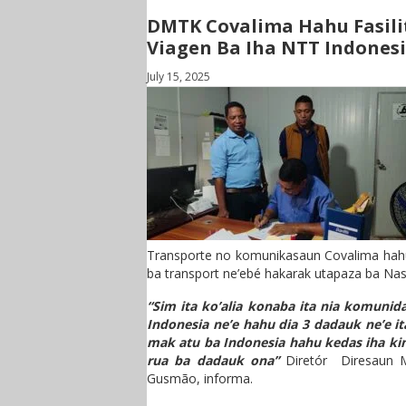
DMTK Covalima Hahu Fasili
Viagen Ba Iha NTT Indones
July 15, 2025
Transporte no komunikasaun Covalima hahu
ba transport ne’ebé hakarak utapaza ba Nas
“Sim ita ko’alia konaba ita nia komunida
Indonesia ne’e hahu dia 3 dadauk ne’e it
mak atu ba Indonesia hahu kedas iha ki
rua ba dadauk ona”
Diretór Diresaun M
Gusmão, informa.