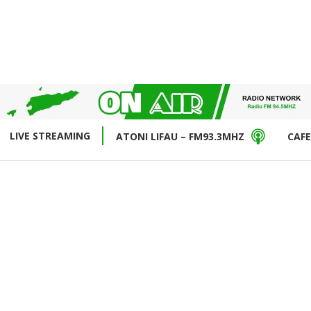
LIVE STREAMING
ATONI LIFAU – FM93.3MHZ
CAFE