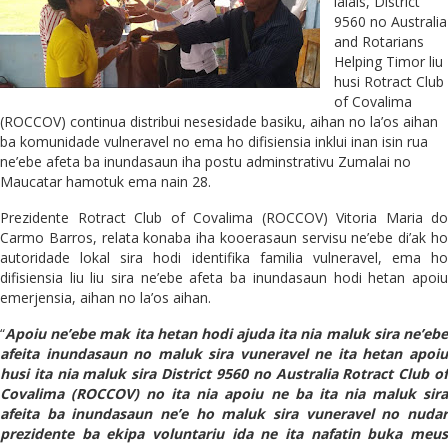
lalais, District
9560 no Australia
and Rotarians
Helping Timor liu
husi Rotract Club
of Covalima
(ROCCOV) continua distribui nesesidade basiku, aihan no la’os aihan
ba komunidade vulneravel no ema ho difisiensia inklui inan isin rua
ne’ebe afeta ba inundasaun iha postu adminstrativu Zumalai no
Maucatar hamotuk ema nain 28.
Prezidente Rotract Club of Covalima (ROCCOV) Vitoria Maria do
Carmo Barros, relata konaba iha kooerasaun servisu ne’ebe di’ak ho
autoridade lokal sira hodi identifika familia vulneravel, ema ho
difisiensia liu liu sira ne’ebe afeta ba inundasaun hodi hetan apoiu
emerjensia, aihan no la’os aihan.
“
Apoiu ne’ebe mak ita hetan hodi ajuda ita nia maluk sira ne’ebe
afeita inundasaun no maluk sira vuneravel ne ita hetan apoiu
husi ita nia maluk sira District 9560 no Australia Rotract Club of
Covalima (ROCCOV) no ita nia apoiu ne ba ita nia maluk sira
afeita ba inundasaun ne’e ho maluk sira vuneravel no nudar
prezidente ba ekipa voluntariu ida ne ita nafatin buka meus