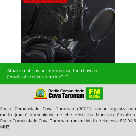
Atualiza notisias ou informasaun foun husi ami
[email-subscribers-form id="1"]
Radio Comunidade Cova Taroman (RCCT), nudar organizasaun
media (radio) komunidade ne ebe ezisti iha Munisipiu Covalima.
Radio Comunidade Cova Taroman transmitidu liu frekuensia FM 94,5
MHZ.