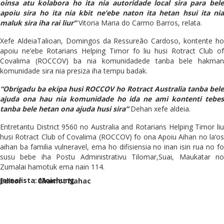
oinsa atu kolabora ho ita nia autoridade local sira para bele
apoiu sira ho ita nia kbit ne’ebe naton ita hetan hsui ita nia
maluk sira iha rai liur”
Vitoria Maria do Carmo Barros, relata.
Xefe AldeiaTalioan, Domingos da Ressureão Cardoso, kontente ho
apoiu ne’ebe Rotarians Helping Timor fo liu husi Rotract Club of
Covalima (ROCCOV) ba nia komunidadede tanba bele hakman
komunidade sira nia presiza iha tempu badak.
“Obrigadu ba ekipa husi ROCCOV ho Rotract Australia tanba bele
ajuda ona hau nia komunidade ho ida ne ami kontenti tebes
tanba bele hetan ona ajuda husi sira”
Dehan xefe aldeia.
Entretantu District 9560 no Australia and Rotarians Helping Timor liu
husi Rotract Club of Covalima (ROCCOV) fo ona Apoiu Aihan no la’os
aihan ba familia vulneravel, ema ho difisiensia no inan isin rua no fo
susu bebe iha Postu Administrativu Tilomar,Suai, Maukatar no
Zumalai hamotuk ema nain 114.
Jornalista: Moichung
Editor : Chamot Nahac