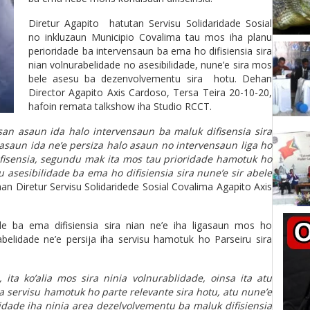
Diretur Agapito hatutan Servisu Solidaridade Sosial
no inkluzaun Municipio Covalima tau mos iha planu
perioridade ba intervensaun ba ema ho difisiensia sira
nian volnurabelidade no asesibilidade, nune’e sira mos
bele asesu ba dezenvolvementu sira hotu. Dehan
Director Agapito Axis Cardoso, Tersa Teira 20-10-20,
hafoin remata talkshow iha Studio RCCT.
an asaun ida halo intervensaun ba maluk difisensia sira
uasaun ida ne’e persiza halo asaun no intervensaun liga ho
fisensia, segundu mak ita mos tau prioridade hamotuk ho
u asesibilidade ba ema ho difisiensia sira nune’e sir abele
an Diretur Servisu Solidaridede Sosial Covalima Agapito Axis
e ba ema difisiensia sira nian ne’e iha ligasaun mos ho
rabelidade ne’e persija iha servisu hamotuk ho Parseiru sira
, ita ko’alia mos sira ninia volnurablidade, oinsa ita atu
ija servisu hamotuk ho parte relevante sira hotu, atu nune’e
idade iha ninia area dezelvolvementu ba maluk difisiensia