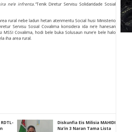
ra ne’e infrenta.”
Tenik Diretur Servisu Solidaridade Sosial
area rural nebe ladun hetan atenmentu Social husi Ministerio
Diretur Servisu Sosial Covalima konsidera ida ne’e hanesan
si MSSI Covalima, hodi bele buka Solusaun nune’e bele halo
a iha area rural.
s RDTL-
Diskunfia Eis Milisia MAHIDI
un
Na’in 3 Naran Tama Lista