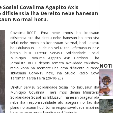
e Sosial Covalima Agapito Axis
 difisiensia iha Dereito nebe hanesan
saun Normal hotu.
Covalima-RCCT- Ema nebe moris ho kodisaun
difisiensia sira iha direitu nebe hanesan ho ema sira
seluk nebe moris ho kondisuan Normal, hodi asesu
ba Edukasaun, Saude no seluk tan, afirmasaun ne’e
hato’o husi Diretur Servisu Solidaridade Sosial
Municipio Covalima Agapito Axis Cardoso ba
Jornalista RCCT depois remata aktividade talkshow
NOTI
radio kona ba atementu ba ema difisiente durante
situasaun Coivd-19 ne’e, iha Studio Radio Cova
Taroman Tersa Feira (20-10-20).
Diretur Servisu Solidaridade Sosial no Inkluzaun iha
Municipio Covalima ne’e mos dehan Ministerio
Solidaridade Sosial no Inkluzaun, hanesan oragaun ida
nebe iha responsavelidade atu asegura no tau iha
planu no asaun hodi toma responsavelidade maximu
ba ema nebe moris kondisaun difiseinsia.