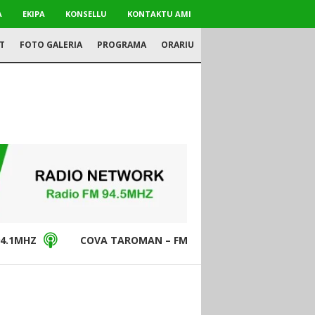
A
EKIPA
KONSELLU
KONTAKTU AMI
T
FOTO GALERIA
PROGRAMA
ORARIU
4.1MHZ
COVA TAROMAN – FM94.5MHZ
DON BO