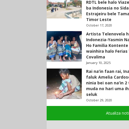
RDTL bele halo Viaze
ba Indonesia no Sid
Estrajeiru bele Tam
Timor Leste
October 17, 2020
Artista Telenovela h
Indonezia-Yasmin N
Ho Familia Kontente
wainhira halo Ferias 
Covalima
January 10, 2025
Rai na’in faan rai, In
faluk Amelia Cardos
ninia bei oan na’in 2
muda no hari uma ih
seluk
October 29, 2020
Atualiza not