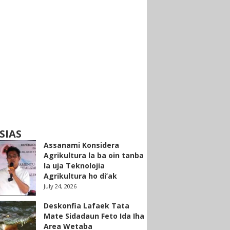
SIAS
Assanami Konsidera
Agrikultura la ba oin tanba
la uja Teknolojia
Agrikultura ho di’ak
July 24, 2026
Deskonfia Lafaek Tata
Mate Sidadaun Feto Ida Iha
Area Wetaba