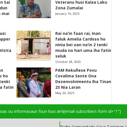
n Sai
Veteranu husi Kaixa Laku
adun
Zona Zumalai
a mai
January 16, 2025
usi
Rai na’in faan rai, Inan
apper
faluk Amelia Cardoso ho
ninia bei oan na’in 2 tenki
Vizita
muda no hari uma iha fatin
seluk
October 28, 2020
an
PAM Rekuñese Povu
o ho
Covalima Sente Ona
 tenki
Dezenvolvimentu Iha Tinan
a fatin
23 Nia Laran
May 20, 2025
isias ou informasaun foun husi ami
[email-subscribers-form id="1"]
Radio Comunidade Cova Taroman (R