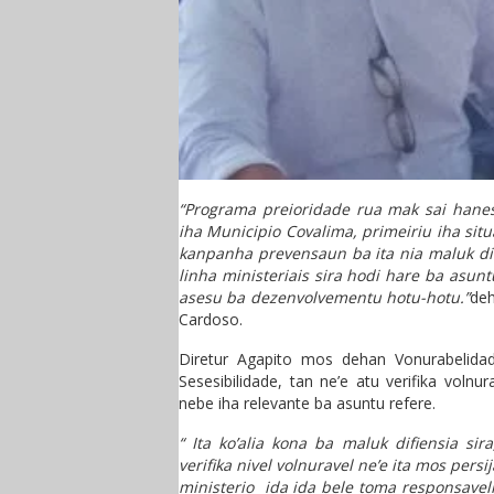
“Programa preioridade rua mak sai hanes
iha Municipio Covalima, primeiriu iha sit
kanpanha prevensaun ba ita nia maluk di
linha ministeriais sira hodi hare ba asunt
asesu ba dezenvolvementu hotu-hotu.”
deh
Cardoso.
Diretur Agapito mos dehan Vonurabelidad
Sesesibilidade, tan ne’e atu verifika volnu
nebe iha relevante ba asuntu refere.
“ Ita ko’alia kona ba maluk difiensia sira
verifika nivel volnuravel ne’e ita mos pers
ministerio ida ida bele toma responsavel