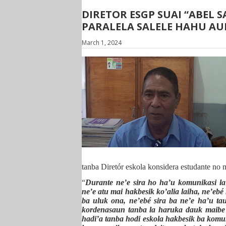
DIRETOR ESGP SUAI “ABEL 
PARALELA SALELE HAHU AU
March 1, 2024
tanba Diretór eskola konsidera estudante no 
“
Durante ne’e sira ho ha’u komunikasi la
ne’e atu mai hakbesik ko’alia laiha, ne’eb
ba uluk ona, ne’ebé sira ba ne’e ha’u tau
kordenasaun tanba la haruka dauk maibe a
hadi’a tanba hodi eskola hakbesik ba kom