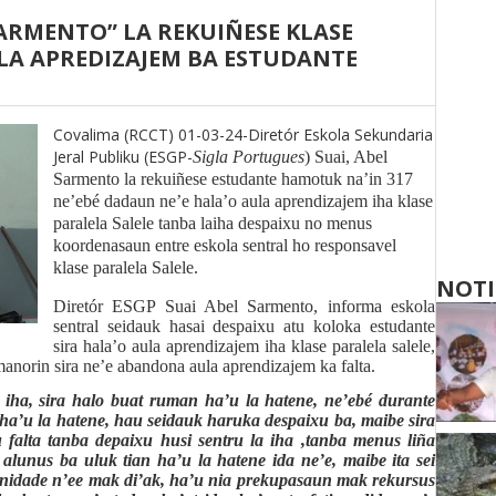
SARMENTO” LA REKUIÑESE KLASE
LA APREDIZAJEM BA ESTUDANTE
Covalima (RCCT) 01-03-24-Diretór Eskola Sekundaria
Jeral Publiku (ESGP-
Sigla Portugues
) Suai, Abel
Sarmento la rekuiñese estudante hamotuk na’in 317
ne’ebé dadaun ne’e hala’o aula aprendizajem iha klase
paralela Salele tanba laiha despaixu no menus
koordenasaun entre eskola sentral ho responsavel
klase paralela Salele.
NOTI
Diretór ESGP Suai Abel Sarmento, informa eskola
sentral seidauk hasai despaixu atu koloka estudante
sira hala’o aula aprendizajem iha klase paralela salele,
manorin sira ne’e abandona aula aprendizajem ka falta.
 iha, sira halo buat ruman ha’u la hatene, ne’ebé durante
é ha’u la hatene, hau seidauk haruka despaixu ba, maibe sira
 falta tanba depaixu husi sentru la iha ,tanba menus liña
lunus ba uluk tian ha’u la hatene ida ne’e, maibe ita sei
unidade n’ee mak di’ak, ha’u nia prekupasaun mak rekursus