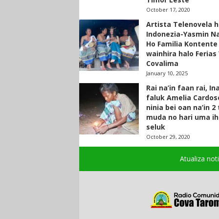
October 17, 2020
Artista Telenovela h
Indonezia-Yasmin N
Ho Familia Kontente
wainhira halo Ferias 
Covalima
January 10, 2025
Rai na’in faan rai, In
faluk Amelia Cardos
ninia bei oan na’in 2
muda no hari uma ih
seluk
October 29, 2020
Atualiza not