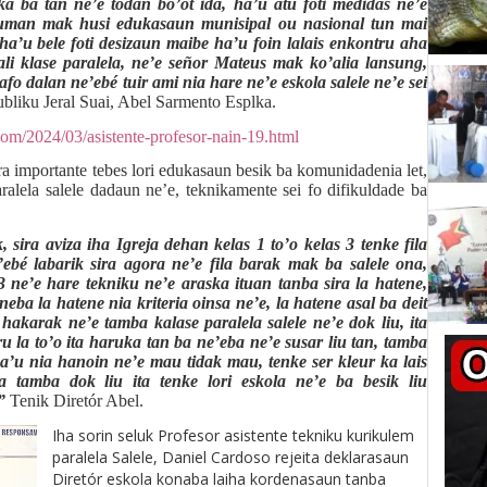
a ba tan ne’e todan bo’ot ida, ha’u atu foti medidas ne’e
 ruman mak husi edukasaun munisipal ou nasional tun mai
a’u bele foti desizaun maibe ha’u foin lalais enkontru aha
uali klase paralela, ne’e señor Mateus mak ko’alia lansung,
afo dalan ne’ebé tuir ami nia hare ne’e eskola salele ne’e sei
bliku Jeral Suai, Abel Sarmento Esplka.
.com/2024/03/asistente-profesor-nain-19.html
 importante tebes lori edukasaun besik ba komunidadenia let,
ralela salele dadaun ne’e, teknikamente sei fo difikuldade ba
 sira aviza iha Igreja dehan kelas 1 to’o kelas 3 tenke fila
bé labarik sira agora ne’e fila barak mak ba salele ona,
3 ne’e hare tekniku ne’e araska ituan tanba sira la hatene,
neba la hatene nia kriteria oinsa ne’e, la hatene asal ba deit
akarak ne’e tamba kalase paralela salele ne’e dok liu, ita
u la to’o ita haruka tan ba ne’eba ne’e susar liu tan, tamba
a’u nia hanoin ne’e mau tidak mau, tenke ser kleur ka lais
a tamba dok liu ita tenke lori eskola ne’e ba besik liu
”
Tenik Diretór Abel.
Iha sorin seluk Profesor asistente tekniku kurikulem
paralela Salele, Daniel Cardoso rejeita deklarasaun
Diretór eskola konaba laiha kordenasaun tanba