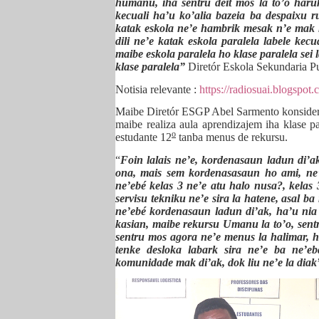
humanu, iha sentru deit mos la to’o haruk
kecuali ha’u ko’alia bazeia ba despaixu
katak eskola ne’e hambrik mesak n’e mak h
dili ne’e katak eskola paralela labele kec
maibe eskola paralela ho klase paralela sei l
klase paralela”
Diretór Eskola Sekundaria Pu
Notisia relevante :
https://radiosuai.blogspot
Maibe Diretór ESGP Abel Sarmento konsidera
maibe realiza aula aprendizajem iha klase pa
o
estudante 12
tanba menus de rekursu.
“
Foin lalais ne’e, kordenasaun ladun di’ak,
ona, mais sem kordenasasaun ho ami, ne’e
ne’ebé kelas 3 ne’e atu halo nusa?, kelas 
servisu tekniku ne’e sira la hatene, asal ba 
ne’ebé kordenasaun ladun di’ak, ha’u nia h
kasian, maibe rekursu Umanu la to’o, sentr
sentru mos agora ne’e menus la halimar, h
tenke desloka labark sira ne’e ba ne’eb
komunidade mak di’ak, dok liu ne’e la diak