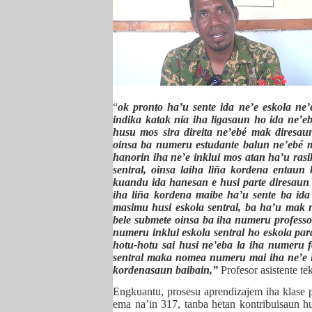
“
ok pronto ha’u sente ida ne’e eskola ne’
indika katak nia iha ligasaun ho ida ne’e
husu mos sira direita ne’ebé mak diresaun
oinsa ba numeru estudante balun ne’ebé m
hanorin iha ne’e inklui mos atan ha’u ras
sentral, oinsa laiha liña kordena entaun
kuandu ida hanesan e husi parte diresaun 
iha liña kordena maibe ha’u sente ba ida n
masimu husi eskola sentral, ba ha’u mak n
bele submete oinsa ba iha numeru professo
numeru inklui eskola sentral ho eskola par
hotu-hotu sai husi ne’eba la iha numeru f
sentral maka nomea numeru mai iha ne’e ho
kordenasaun baibain,”
Profesor asistente te
Engkuantu, prosesu aprendizajem iha klase p
ema na’in 317, tanba hetan kontribuisaun h