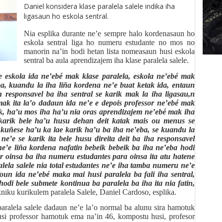
Daniel konsidera klase paralela salele indika iha
ligasaun ho eskola sentral.
Nia esplika durante ne’e sempre halo kordenasaun ho
eskola sentral liga ho numeru estudante no mos no
manorin na’in hodi hetan lista nomeasaun husi eskola
sentral ba aula aprendizajem iha klase paralela salele.
e eskola ida ne’ebé mak klase paralela, eskola ne’ebé mak
ba, kuandu la iha liña kordena ne’e buat ketak ida, entaun
 responsavel ba iha sentral se karik mak la iha ligasau,n
ak ita la’o dadaun ida ne’e e depois professor ne’ebé mak
ik, ha’u mos iha ha’u nia oras aprendizajem ne’ebé mak iha
 karik bele ha’u husu dehan deit katak mais ou menus se
kuñese ha’u ka lae karik ha’u ba iha ne’eba, se kuandu la
e’e se karik ita bele husu direita deit ba iha responsavel
e’e liña kordena nafatin bebeik bebeik ba iha ne’eba hodi
r oinsa ba iha numeru estudantes para oinsa ita atu hatene
alela salele nia total estudantes ne’e iha tamba numeru ne’e
oun ida ne’ebé maka mai husi paralela ba fali iha sentral,
di bele submete kontinua ba paralela ba iha ita nia fatin,
kniku kurikulem paralela Salele, Daniel Cardoso, esplika.
aralela salele dadaun ne’e la’o normal ba alunu sira hamotuk
usi professor hamotuk ema na’in 46, kompostu husi, profesor