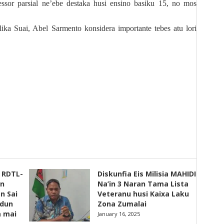
ssor parsial ne’ebe destaka husi ensino basiku 15, no mos
lika Suai, Abel Sarmento konsidera importante tebes atu lori
s RDTL-
Diskunfia Eis Milisia MAHIDI
un
Na’in 3 Naran Tama Lista
n Sai
Veteranu husi Kaixa Laku
adun
Zona Zumalai
a mai
January 16, 2025