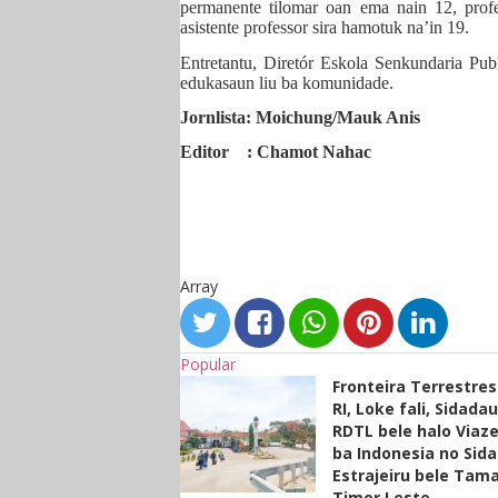
permanente tilomar oan ema nain 12, profe
asistente professor sira hamotuk na’in 19.
Entretantu, Diretór Eskola Senkundaria Pub
edukasaun liu ba komunidade.
Jornlista: Moichung/Mauk Anis
Editor : Chamot Nahac
Array
Popular
Fronteira Terrestre
RI, Loke fali, Sidada
RDTL bele halo Viaze
ba Indonesia no Sid
Estrajeiru bele Tam
Timor Leste