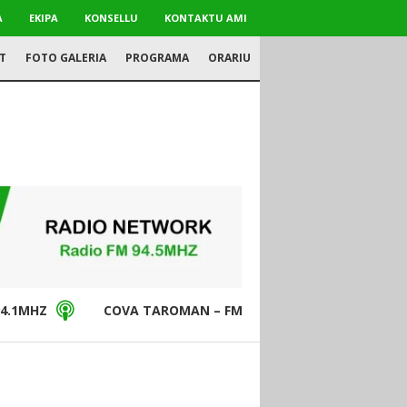
A
EKIPA
KONSELLU
KONTAKTU AMI
T
FOTO GALERIA
PROGRAMA
ORARIU
4.1MHZ
COVA TAROMAN – FM94.5MHZ
DON BO