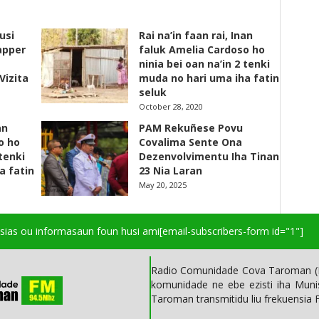
usi
Rai na’in faan rai, Inan
apper
faluk Amelia Cardoso ho
ninia bei oan na’in 2 tenki
Vizita
muda no hari uma iha fatin
seluk
October 28, 2020
an
PAM Rekuñese Povu
o ho
Covalima Sente Ona
 tenki
Dezenvolvimentu Iha Tinan
a fatin
23 Nia Laran
May 20, 2025
isias ou informasaun foun husi ami
[email-subscribers-form id="1"]
Radio Comunidade Cova Taroman (R
komunidade ne ebe ezisti iha Mun
Taroman transmitidu liu frekuensia