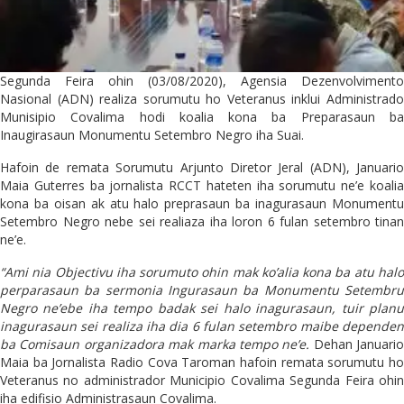
Segunda Feira ohin (03/08/2020), Agensia Dezenvolvimento
Nasional (ADN) realiza sorumutu ho Veteranus inklui Administrado
Munisipio Covalima hodi koalia kona ba Preparasaun ba
Inaugirasaun Monumentu Setembro Negro iha Suai.
Hafoin de remata Sorumutu Arjunto Diretor Jeral (ADN), Januario
Maia Guterres ba jornalista RCCT hateten iha sorumutu ne’e koalia
kona ba oisan ak atu halo preprasaun ba inagurasaun Monumentu
Setembro Negro nebe sei realiaza iha loron 6 fulan setembro tinan
ne’e.
“Ami nia Objectivu iha sorumuto ohin mak ko’alia kona ba atu halo
perparasaun ba sermonia Ingurasaun ba Monumentu Setembru
Negro ne’ebe iha tempo badak sei halo inagurasaun, tuir planu
inagurasaun sei realiza iha dia 6 fulan setembro maibe dependen
ba Comisaun organizadora mak marka tempo ne’e.
Dehan Januario
Maia ba Jornalista Radio Cova Taroman hafoin remata sorumutu ho
Veteranus no administrador Municipio Covalima Segunda Feira ohin
iha edifisio Administrasaun Covalima.