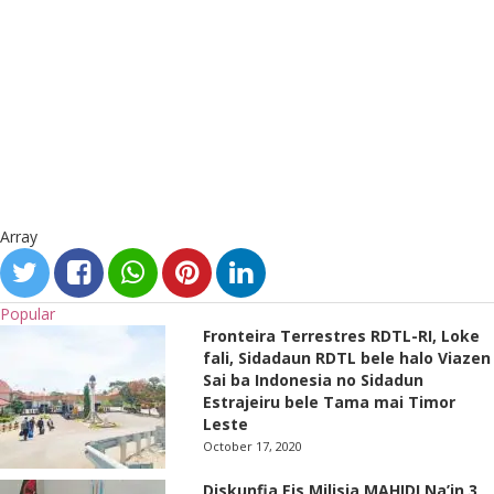
Array
Popular
Fronteira Terrestres RDTL-RI, Loke
fali, Sidadaun RDTL bele halo Viazen
Sai ba Indonesia no Sidadun
Estrajeiru bele Tama mai Timor
Leste
October 17, 2020
Diskunfia Eis Milisia MAHIDI Na’in 3