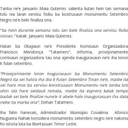
Tanba ne’e Januario Maia Guterres salienta liutan hein tan semana
tolu nia laran servisu fisiku ba kostrusaun monumentu Setembro
Negro ne’e bele finaliza ona.
“
Ita hein durante semana tolu tan bele finaliza ona servisu fisiko
ninian.”
Katak
Januario Maia Guterres.
Hatan ba Okajiaun ne’e Presidente Komisaun Organizadora
Francisco Mendonça “Tatamero”, informa, provijoriamente
comisaun organizadora tau ona ajenda inaugurasaun ne’e iha loron
6 fulan setembro.
“Provejorimente loron Inagurasaun ba Monumentu Setembro
Negro ita sei halo’a iha dia 6 Fulan Setembro Tinan ne’e, maibe ita
sei hare mos ba servisu konstrusaun Monumentu ne’e tanba to’o
ohin ida hare seidauk remata, maibe ita esprera katak tempo
badak sei bele finalize nune’e it abele halo inaugurasuan iha data
nebe ita marka ona”.
Dehan Tatamero.
Iha fatin hanesan, Administrador Munisipio Covalima Afonso
Nugueira Nahak konsidera monumentu setembro negro ne’e nakonu
ho istoria luta ba libertasuan Timor Leste.