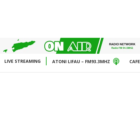
LIVE STREAMING
ATONI LIFAU – FM93.3MHZ
CAFE