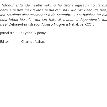
“Monumentu ida ne’ebe nakunu ho Istoria ligasaun ho ita nia
heroi sira ne’e mak fakar sira nia ran ba ukun rasik aan ida ne’e,
iha covalima akontesementu 6 de Setembru 1999 halakon ita nia
ema lubuk ida nia vida tan hakarak manan independensia ida
ne’e”
DehanAdministrador Afonso Nugueira Nahak ba RCCT.
Jornalista : Tynho & Jhony
Editor :Chamot Nahac