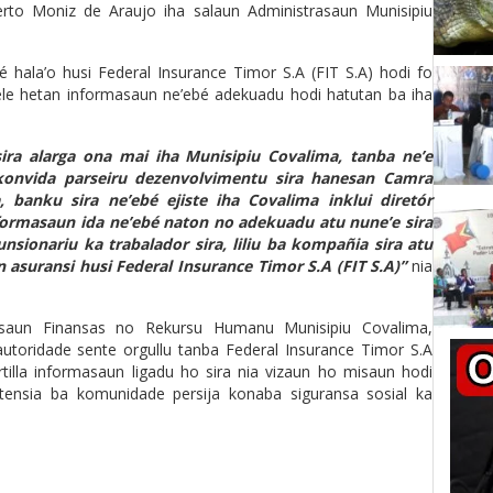
rto Moniz de Araujo iha salaun Administrasaun Munisipiu
bé hala’o husi Federal Insurance Timor S.A (FIT S.A) hodi fo
ele hetan informasaun ne’ebé adekuadu hodi hatutan ba iha
sira alarga ona mai iha Munisipiu Covalima, tanba ne’e
 konvida parseiru dezenvolvimentu sira hanesan Camra
 banku sira ne’ebé ejiste iha Covalima inklui diretór
nformasaun ida ne’ebé naton no adekuadu atu nune’e sira
unsionariu ka trabalador sira, liliu ba kompañia sira atu
an asuransi husi Federal Insurance Timor S.A (FIT S.A)”
nia
rasaun Finansas no Rekursu Humanu Munisipiu Covalima,
utoridade sente orgullu tanba Federal Insurance Timor S.A
rtilla informasaun ligadu ho sira nia vizaun ho misaun hodi
stensia ba komunidade persija konaba siguransa sosial ka