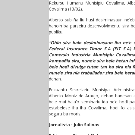
Rekursu Humanu Munisipiu Covalima, Albe
Covalima (13/02).
Alberto subliña liu husi desiminasaun ne’e
hanoin ba parseiru dezenvolvimentu sira b
publiku.
“Ohin sira halo desiminasaun iha ne’e 
Federal Insurance Timor S.A (FIT S.A)
Comersiu Industria Munisipiu Covalima,
kompañia sira, nune’e sira bele hetan i
bele hodi divulga tutan tan ba sira nia f
nune’e sira nia traballador sira bele het
dehan.
Enkuantu Sekretariu Munisipal Administ
Alberto Moniz de Araujo, dehan hanesan a
bele mai hala’o seminariu ida ne’e hodi pa
estabelese iha iha Covalima, hodi fo asi
seguru ba moris.
Jornalista : Julio Salinas