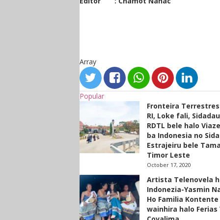
Editor : Chamot Nahac
Array
Popular
Fronteira Terrestre
RI, Loke fali, Sidada
RDTL bele halo Viaze
ba Indonesia no Sid
Estrajeiru bele Tam
Timor Leste
October 17, 2020
Artista Telenovela h
Indonezia-Yasmin N
Ho Familia Kontente
wainhira halo Ferias 
Covalima