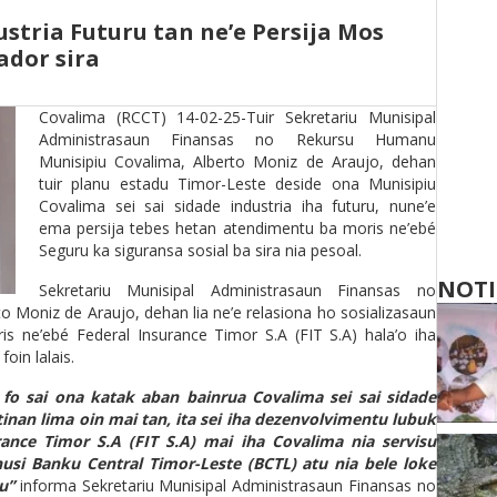
ustria Futuru tan ne’e Persija Mos
ador sira
Covalima (RCCT) 14-02-25-Tuir Sekretariu Munisipal
Administrasaun Finansas no Rekursu Humanu
Munisipiu Covalima, Alberto Moniz de Araujo, dehan
tuir planu estadu Timor-Leste deside ona Munisipiu
Covalima sei sai sidade industria iha futuru, nune’e
ema persija tebes hetan atendimentu ba moris ne’ebé
Seguru ka siguransa sosial ba sira nia pesoal.
NOTI
Sekretariu Munisipal Administrasaun Finansas no
 Moniz de Araujo, dehan lia ne’e relasiona ho sosializasaun
s ne’ebé Federal Insurance Timor S.A (FIT S.A) hala’o iha
oin lalais.
 fo sai ona katak aban bainrua Covalima sei sai sidade
 tinan lima oin mai tan, ita sei iha dezenvolvimentu lubuk
rance Timor S.A (FIT S.A) mai iha Covalima nia servisu
si Banku Central Timor-Leste (BCTL) atu nia bele loke
tu”
informa Sekretariu Munisipal Administrasaun Finansas no