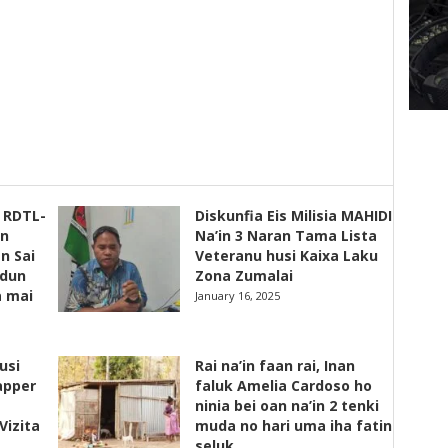
s RDTL-
Diskunfia Eis Milisia MAHIDI
un
Na’in 3 Naran Tama Lista
n Sai
Veteranu husi Kaixa Laku
adun
Zona Zumalai
a mai
January 16, 2025
usi
Rai na’in faan rai, Inan
apper
faluk Amelia Cardoso ho
ninia bei oan na’in 2 tenki
Vizita
muda no hari uma iha fatin
seluk