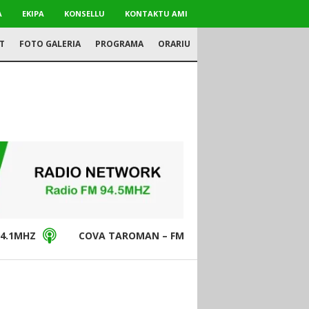
A
EKIPA
KONSELLU
KONTAKTU AMI
T
FOTO GALERIA
PROGRAMA
ORARIU
4.1MHZ
COVA TAROMAN – FM94.5MHZ
DON BO