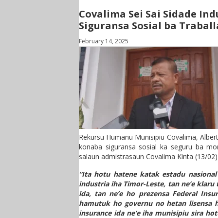
Covalima Sei Sai Sidade Ind
Siguransa Sosial ba Traball
February 14, 2025
Rekursu Humanu Munisipiu Covalima, Alberto
konaba siguransa sosial ka seguru ba mori
salaun admistrasaun Covalima Kinta (13/02) f
“Ita hotu hatene katak estadu nasional
industria iha Timor-Leste, tan ne’e klaru
ida, tan ne’e ho prezensa Federal Insu
hamutuk ho governu no hetan lisensa hu
insurance ida ne’e iha munisipiu sira ho