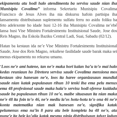
ekipamentu atu hodi halo atendimentu ba servisu saude nian iha
Munisipiu Covalima”
informa Sekretariu Munisipiu Covalim
Francisco de Jesus Alves iha nia diskursu hafoin partisipa iha
lansamentu distribuisaun suplementu sulfatu ferru no asidu foliku ba
feto adelexente ho idade husi 12-16 iha Munisipiu Covalima ne’ebé
lansa husi Vise Ministru Fortalesimentu Instituisional Saude, Jose dos
Reis Magno, iha Eskola Baziku Central Ladi, Suai, Sabadu (02/12).
Hatan ba kestaun ida ne’e Vise Ministru Fortalesimentu Instituisional
Saude, Jose dos Reis Magno, rekuñese fasilidade saude barak maka sei
menus
ekipamentu no rekursu umanu.
“
Loos ne’e ami hatene, tan ne’e maka hori kalan ha’u to’o mai halo
kedas reuniaun ho Diretora servisu saude Covalima mensiona mos
kestaun sira hanesan ne’e, loos ita haree organizasaun mundial
saude nian katak populasaun rihun 10 tenk
i
iha ema pelu menu
ema 48 profesional saude maka hala’o servisu hodi oferese kuidadu
saude ba populasaun rihun 10 ne’e, maibe situasaun ita nian maka
ne’e 48 ita foin to’o 46, ne’e mediu la’os hotu-hotu to’o ona 46 ne’e
konta matematika nian mak hanesan ne’e, signifika katak
pelumenus ema na’in 8 para atu bele kompleta ba 48 ne’e, atu
nune’e ita bele ko’alia katak mesmu ninia distribuisaun talve
z
ladu