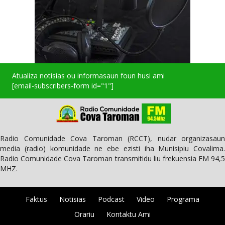
Atualiza notisias ou informasaun foun husi ami
[email-subscribers-form id="1"]
Radio Comunidade Cova Taroman (RCCT), nudar organizasaun
media (radio) komunidade ne ebe ezisti iha Munisipiu Covalima.
Radio Comunidade Cova Taroman transmitidu liu frekuensia FM 94,5
MHZ.
Faktus
Notisias
Podcast
Video
Programa
Orariu
Kontaktu Ami