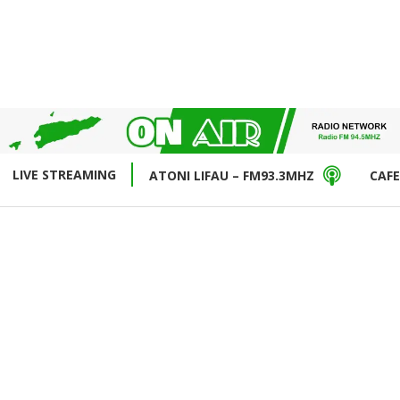
LIVE STREAMING
ATONI LIFAU – FM93.3MHZ
CAFE