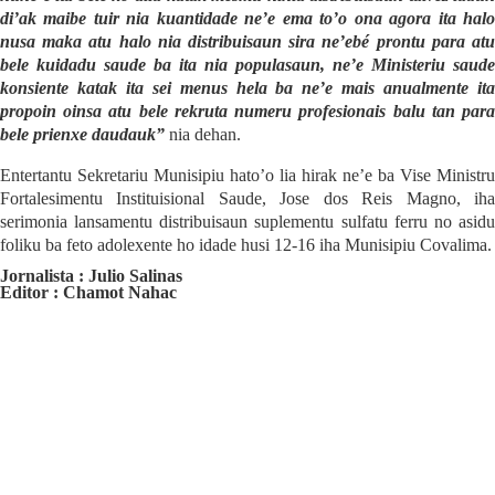
di’ak maibe tuir nia kuantidade ne’e ema to’o ona agora ita halo
nusa maka atu halo nia distribuisaun s
i
ra ne’ebé prontu para at
bele kuidadu saude ba ita nia populasaun, ne’e Ministeriu saude
konsiente katak
i
ta sei menus hela ba ne’e mais anualmente it
propoin oinsa atu bele rekruta numeru profesionais balu tan para
bele prienxe daudauk”
nia dehan.
Entertantu Sekretariu Munisipiu hato’o lia hirak ne’e ba Vise Ministru
Fortalesimentu Instituisional Saude, Jose dos Reis Magno, iha
serimonia lansamentu distribuisaun suplementu sulfatu ferru no asidu
foliku ba feto ad
o
lexente ho idade husi 12-16 iha Munisipiu Covalima.
Jornalista :
Julio Salinas
Editor : Chamot Nahac