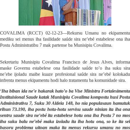
COVALIMA (RCCT) 02-12-23
—
R
ekursu
Umanu
no ekipament
med
i
ku sei menus
iha fasilidade saúde sira ne’ebé estabelese ona ih
Postu Administratibu 7 mak partense ba Munisipiu Covalima.
Sekretariu Munisipiu Covalima Francisco de Jesus Alves,
informa
maske Governu estabelese ona fasilidade saúde to’o iha suku sira
ne’ebe ijoladu maibe kuaze profesional saúde sira ne’ebé kolokadu
infrenta menus ekipamentu hodi halo tratamentu ba komunidade sira.
“
Iha biban ida ne’e hakarak hato’o ba Vise Ministru Fortalesimentu
Instituisional Saude katak Munisipiu Covalima kompostu husi Postu
Administrativu 7, Suku 30 Aldeia 148, ho nia populasaun hamutuk
rihun 73.190, iha postu hotu-hotu servisu saude ninian ita iha ona
sentru saude sira ne’ebé ita estabelese hotu ona iha Postu 7 no mos
iha suku balu ne’ebé maka izoladu ita iha hotu ona, so ke ita sei
hasoru problema uitoan maka ita menus rekursu umanu no mos