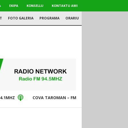
A
EKIPA
KONSELLU
KONTAKTU AMI
T
FOTO GALERIA
PROGRAMA
ORARIU
4.1MHZ
COVA TAROMAN – FM94.5MHZ
DON BO