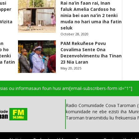
usi
Rai na’in faan rai, Inan
apper
faluk Amelia Cardoso ho
ninia bei oan na’in 2 tenki
Vizita
muda no hari uma iha fatin
seluk
October 28, 2020
an
PAM Rekuñese Povu
o ho
Covalima Sente Ona
 tenki
Dezenvolvimentu Iha Tinan
a fatin
23 Nia Laran
May 20, 2025
isias ou informasaun foun husi ami
[email-subscribers-form id="1"]
Radio Comunidade Cova Taroman (R
komunidade ne ebe ezisti iha Mun
Taroman transmitidu liu frekuensia