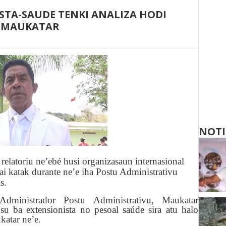
TA-SAUDE TENKI ANALIZA HODI
A MAUKATAR
NOTI
relatoriu ne’ebé husi organizasaun internasional
i katak durante ne’e iha Postu Administrativu
s.
dministrador Postu Administrativu, Maukatar
 ba extensionista no pesoal saúde sira atu halo
katar ne’e.