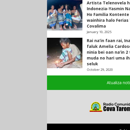
Artista Telenovela h
Indonezia-Yasmin N
Ho Familia Kontente
wainhira halo Ferias 
Covalima
January 10, 2025
Rai na’in faan rai, In
faluk Amelia Cardos
ninia bei oan na’in 2
muda no hari uma ih
seluk
October 29, 2020
Atualiza not