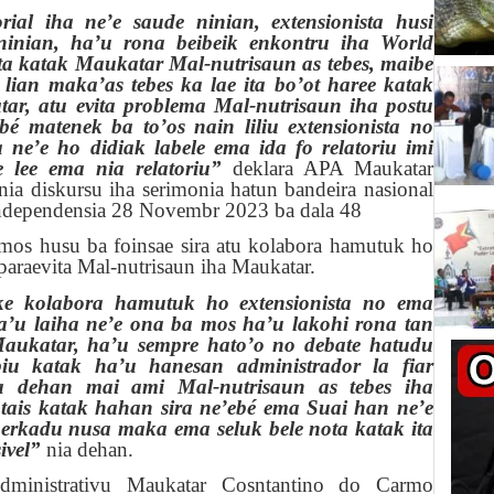
rial iha ne’e saude ninian, extensionista husi
ninian, ha’u rona beibeik enkontru iha World
lata katak Maukatar Mal-nutrisaun as tebes, maibe
ian maka’as tebes ka lae ita bo’ot haree katak
ar, atu evita problema Mal-nutrisaun iha postu
bé matenek ba to’os nain liliu extensionista no
 ne’e ho didiak labele ema ida fo relatoriu imi
e lee ema nia relatoriu”
deklara APA Maukatar
ia diskursu iha serimonia hatun bandeira nasional
independensia 28 Novembr 2023 ba dala 48
mos husu ba foinsae sira atu kolabora hamutuk ho
paraevita Mal-nutrisaun iha Maukatar.
ke kolabora hamutuk ho extensionista no ema
ha’u laiha ne’e ona ba mos ha’u lakohi r
o
na tan
Maukatar, ha’u sempre hato’o no debate hatudu
iu katak ha’u hanesan administrador la fiar
ra dehan mai ami Mal-nutrisaun as tebes iha
ais katak hahan sira ne’ebé ema Suai han ne’e
erkadu nusa maka ema seluk bele nota katak ita
ivel”
nia dehan.
Administrativu Maukatar Cosntantino do Carmo