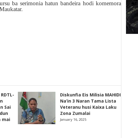
kursu ba serimonia hatun bandeira hodi komemora
 Maukatar.
s RDTL-
Diskunfia Eis Milisia MAHIDI
un
Na’in 3 Naran Tama Lista
n Sai
Veteranu husi Kaixa Laku
adun
Zona Zumalai
a mai
January 16, 2025