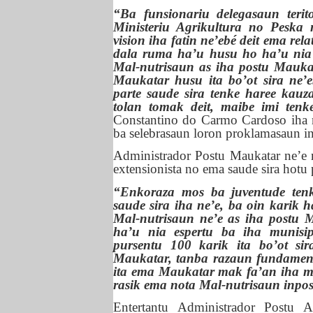
“Ba funsionariu delegasaun terito
Ministeriu Agrikultura no Peska 
vision iha fatin ne’ebé deit ema re
dala ruma ha’u husu ho ha’u nia l
Mal-nutrisaun as iha postu Maukat
Maukatar husu ita bo’ot sira ne’e
parte saude sira tenke haree kauza
tolan tomak deit, maibe imi tenk
Constantino do Carmo Cardoso iha n
ba selebrasaun loron proklamasaun 
Administrador Postu Maukatar ne’e 
extensionista no ema saude sira hotu 
“Enkoraza mos ba juventude ten
saude sira iha ne’e, ba oin karik 
Mal-nutrisaun ne’e as iha postu 
ha’u nia espertu ba iha munisip
pursentu 100 karik ita bo’ot si
Maukatar, tanba razaun fundament
ita ema Maukatar mak fa’an iha m
rasik ema nota Mal-nutrisaun inpos
Entertantu Administrador Postu 