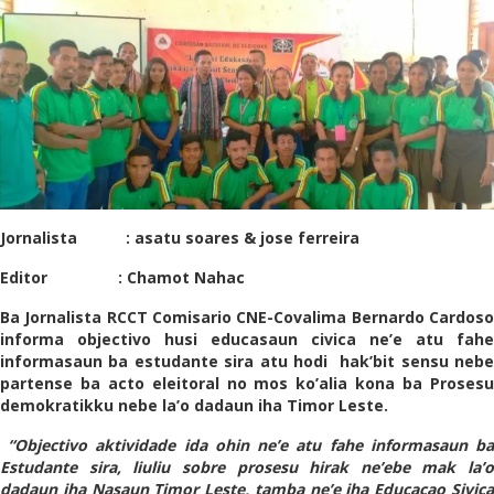
Jornalista : asatu soares & jose ferreira
Editor : Chamot Nahac
Ba Jornalista RCCT Comisario CNE-Covalima Bernardo Cardoso
informa objectivo husi educasaun civica ne’e atu fahe
informasaun ba estudante sira atu hodi hak’bit sensu nebe
partense ba acto eleitoral no mos ko’alia kona ba Prosesu
demokratikku nebe la’o dadaun iha Timor Leste.
“Objectivo aktividade ida ohin ne’e atu fahe informasaun ba
Estudante sira, liuliu sobre prosesu hirak ne’ebe mak la’o
dadaun iha Nasaun Timor Leste, tamba ne’e iha Educacao Sivica