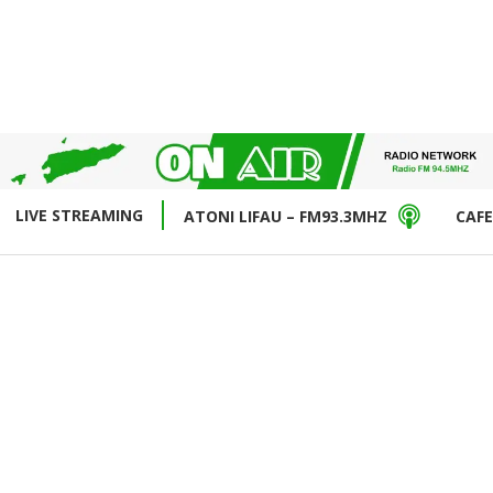
LIVE STREAMING
ATONI LIFAU – FM93.3MHZ
CAFE