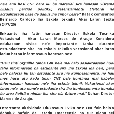
ne’e ami hosi CNE hare liu ba material sira hanesan Sistema
Elisaun, partido politiku, resensiamentu Eleitoral no
actualizasaun baze de dadus iha Timor Leste
.” Katak comisarios
Bernardo Cardoso Iha Eskola teknika Akar Laran Sexta
(24/7/20)
Enkuanto iha fatin hanesan Director Eskola Tecnika
Vokasional Akar Laran Marcos de Araujo Konsidera
edukasaun sivica ne’e importante tanba durante
estundadente sira iha eskola teknika vocasional akar laran
ladun hetan informasaun hanesan ne’e.
“Ha’u sinti orguilho tanba CNE bele mai halo sosializaasaun hodi
fahe informasaun ba estudante sira iha Eskola ida ne’e, para
bele haforsa liu tan Estudante sira nia kuinhesementu, no hau
mos husu atu kada tinan CNE bele kontinua mai habelar
informasaun hanesan ne’e iha eskola teknik Vokasional akar
laran ne’e, atu nune’e estudante sira iha konhesementu konaba
ba area Politiku ninian iha sira nia future mai.”
Dehan Direto
Marcos de Araujo.
Entertanto aktividade Edukasaun Sivika ne’e CNE foin hala’o
dahuluk hafoin de Estadu Emergensia no tuir planu sei