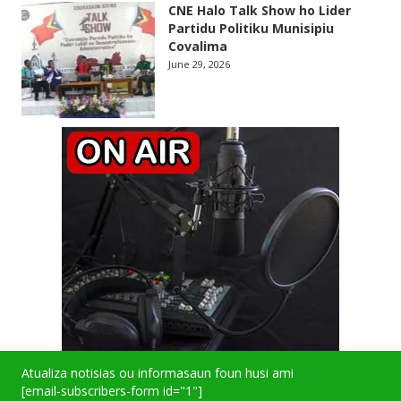
CNE Halo Talk Show ho Lider
Partidu Politiku Munisipiu
Covalima
June 29, 2026
Atualiza notisias ou informasaun foun husi ami
[email-subscribers-form id="1"]