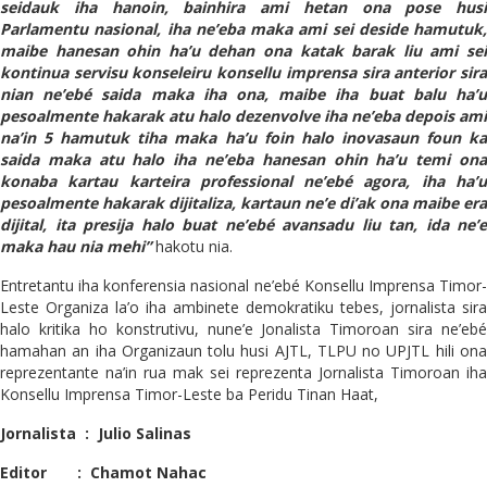
seidauk iha hanoin, bainhira ami hetan ona pose husi
Parlamentu nasional, iha ne’eba maka ami sei deside hamutuk,
maibe hanesan ohin ha’u dehan ona katak barak liu ami sei
kontinua servisu konseleiru konsellu imprensa sira anterior sira
nian ne’ebé saida maka iha ona, maibe iha buat balu ha’u
pesoalmente hakarak atu halo dezenvolve iha ne’eba depois ami
na’in 5 hamutuk tiha maka ha’u foin halo inovasaun foun ka
saida maka atu halo iha ne’eba hanesan ohin ha’u temi ona
konaba kartau karteira professional ne’ebé agora, iha ha’u
pesoalmente hakarak dijitaliza, kartaun ne’e di’ak ona maibe era
dijital, ita presija halo buat ne’ebé avansadu liu tan, ida ne’e
maka hau nia mehi”
hakotu nia.
Entretantu iha konferensia nasional ne’ebé Konsellu Imprensa Timor-
Leste Organiza la’o iha ambinete demokratiku tebes, jornalista sira
halo kritika ho konstrutivu, nune’e Jonalista Timoroan sira ne’ebé
hamahan an iha Organizaun tolu husi AJTL, TLPU no UPJTL hili ona
reprezentante na’in rua mak sei reprezenta Jornalista Timoroan iha
Konsellu Imprensa Timor-Leste ba Peridu Tinan Haat,
Jornalista : Julio Salinas
Editor : Chamot Nahac