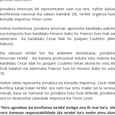
Jornalista timoroan hili reprezentante na’in rua ne’e, hafoin liuhusi
konferensia nasional iha salaun katedral Dili, ne’ebé organiza husi
konsellu Imprensa Timor-Leste.
Hafoin konferensia jornalista timoroan aprezenta kandidatu pakote
rua kompostu husi kandidatu Horacio Babo ho Frances Suni mak sai
adversariu ba kandidatu Cesar Mali ho Joaquim Coutinho (Akin
Rakom).
Iha eleisaun ne’ebé la’o iha ambinete demokrasia, jornalista
timoroan ne’ebé iha karteira professional indizita votu maioria ba
kandidatu Cesar Mali ho Jaoquim Coutinho hetan vitoria ho votu 86
hodi halakon nia adversariu Frances Suni ho Horacio Babo ho votu
70.
Hafoin eleitu reprezenta Jornalista ba Konsellu Imprensa, Cesar Mali
konfesa katak todan ne’ebé sira na’in rua simu maibe sei la servisu
mesak, basa sei hamutuk ho jornalista hotu hodi defende jornalista
sira no dezenvolve Liberdade Imprensa iha Timor-Leste.
“Ha’u agradese ba konfiansa ne’ebé kolega sira fo mai ha’u, ida
ne’e hanesan responsabilidade ida ne’ebé ha’u tenke simu duni