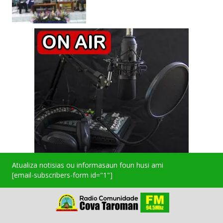
Atualiza notisias ou informasaun foun husi ami
[email-subscribers-form id="1"]