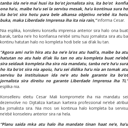
tanba ida ne’e mai husi ita bo’ot jornalista sira, ita bo’ot konfia
ona ha’u, maibe ha’u sei la servisu mesak, ha’u kontinua sura ho
ita bo’ot sira hotu para bele alkansa objetivu ne’ebé ita hotu
buka, maka Liberdade Imprensa iha ita nia rain,”
informa Cesar.
Nia esplika, konsileiru konsellu imprensa anterior sira halo ona buat
barak, tanba ne’e ho konfiansa ne’ebé simu husi jornalista sira atu ba
kontinu hatutan halo no kompleta hodi bele sai di’ak liu tan.
“Agora ami na’in hira atu ba ne’e la’os atu hadi’a, maibe ba atu
hatutan no atu halo di’ak liu tan no atu kompleta buat ne’ebé
sira seidauk kompleta iha sira nia mandatu, tanba ne’e ha’u sura
ho ita bo’ot sira nia apoiu, ha’u sei didika ha’u nia an tomak atu
servisu ba instituisaun ida ne’e atu bele garante ita bo’ot
jornalista sira direitu no garante Liberdade Imprensa iha TL”
esplika nia.
Konselleiru eleitu Cesar Mali kompromete iha nia mandatu sei
dezenvolve no Dijitaliza kartaun karteira professional ne’ebé atribui
ba jornalista sira. Nia mos sei kontinua halo kompleta ba servisu
ne’ebé konseleiru anterior sira rai hela.
“Planu saida mka atu halo iha mandate tinan haat ne’e, ha’u