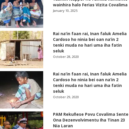
wainhira halo Ferias Vizita Covalima
January 10, 2025
Rai na’in faan rai, Inan faluk Amelia
Cardoso ho ninia bei oan na’in 2
tenki muda no hari uma iha fatin
seluk
October 28, 2020
Rai na’in faan rai, Inan faluk Amelia
Cardoso ho ninia bei oan na’in 2
tenki muda no hari uma iha fatin
seluk
October 29, 2020
PAM Rekuñese Povu Covalima Sente
Ona Dezenvolvimentu Iha Tinan 23
Nia Laran