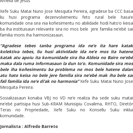
Amelia de Jesus
Xefe Suku Matai Nuno Jose Mesquita Pereira, agradese ba CCC basa
liu husi programa dezenvolvimentu feto rural bele hasa’e
komunidade ona sira nia koñesimentu no abilidade hodi hato’o keisa
ba iha instituisaun relevante sira no mos bele jere familia ne’ebé sai
familia moris iha harmonizasaun.
“Agradese tebes tanba programa ida ne’e ita hare katak
kolektiva tebes, liu husi aktividade ida ne’e mos ita hatene
katak atu apoiu ita komunidade sira iha Aldeia no Bairo ne’ebé
maka dala ruma informasaun la dun to’o. Komunidade sira mos
bele iha koñesimentu ba problema no mos bele hatene dalan
atu hato keisa no bele jere familia sira ne’ebé mak iha bele sai
fali familia ida ne’e di’ak no harmonia”
Xefe Suku Matai Nuno Jos
Mesquita Pereira.
Sosializasaun konaba VBJ no VD ne’e realiza iha sede suku matai
ne’ebé partisipa husi Sub-KRAM Munisipiu Covalima, RHTO, Diretór
Teras no Propriedade, Xefe Suku no Konsellu Suku inklui
komunidade.
Jornalista : Alfredo Barreto