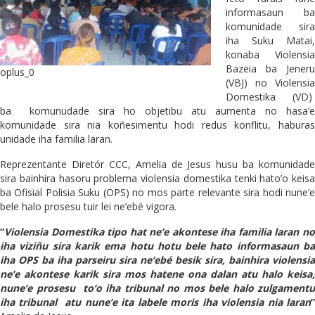
informasaun ba
komunidade sira
iha Suku Matai,
konaba Violensia
Bazeia ba Jeneru
oplus_0
(VBJ) no Violensia
Domestika (VD)
ba komunudade sira ho objetibu atu aumenta no hasa’e
komunidade sira nia koñesimentu hodi redus konflitu, haburas
unidade iha familia laran.
Reprezentante Diretór CCC, Amelia de Jesus husu ba komunidade
sira bainhira hasoru problema violensia domestika tenki hato’o keisa
ba Ofisial Polisia Suku (OPS) no mos parte relevante sira hodi nune’e
bele halo prosesu tuir lei ne’ebé vigora.
“
Violensia Domestika tipo hat ne’e akontese iha familia laran no
iha viziñu sira karik ema hotu hotu bele hato informasaun ba
iha OPS ba iha parseiru sira ne’ebé besik sira, bainhira violensia
ne’e akontese karik sira mos hatene ona dalan atu halo keisa,
nune’e prosesu to’o iha tribunal no mos bele halo zulgamentu
iha tribunal atu nune’e ita labele moris iha violensia nia laran
”