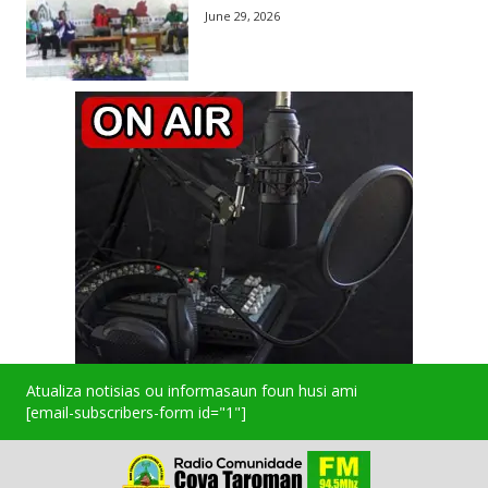
June 29, 2026
Atualiza notisias ou informasaun foun husi ami
[email-subscribers-form id="1"]