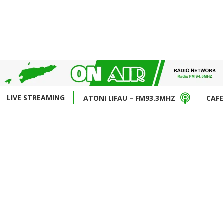
LIVE STREAMING
ATONI LIFAU – FM93.3MHZ
CAFE