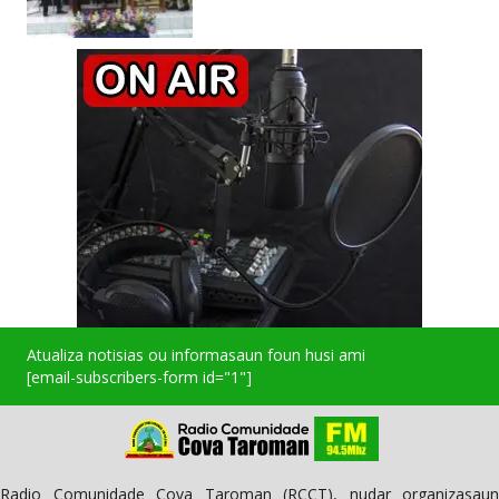
Atualiza notisias ou informasaun foun husi ami
[email-subscribers-form id="1"]
Radio Comunidade Cova Taroman (RCCT), nudar organizasaun