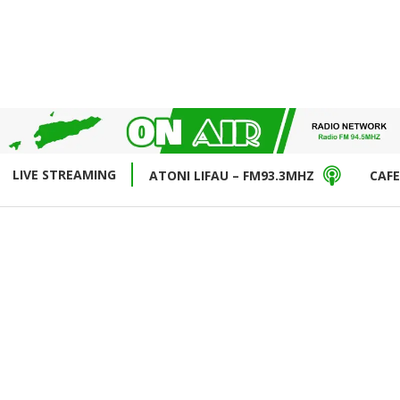
LIVE STREAMING
ATONI LIFAU – FM93.3MHZ
CAFE