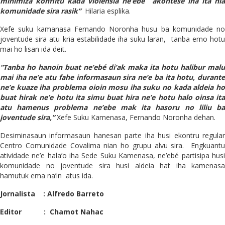
minimiza konflitu kada violensia ne’ebé akontese iha ita nia
komunidade sira rasik”
Hilaria esplika.
Xefe suku kamanasa Fernando Noronha husu ba komunidade no
joventude sira atu kria estabilidade iha suku laran, tanba emo hotu
mai ho lisan ida deit.
“Tanba ho hanoin buat ne’ebé di’ak maka ita hotu halibur malu
mai iha ne’e atu fahe informasaun sira ne’e ba ita hotu, durante
ne’e kuaze iha problema oioin mosu iha suku no kada aldeia ho
buat hirak ne’e hotu ita simu buat hira ne’e hotu halo oinsa ita
atu hamenus problema ne’ebe mak ita hasoru no liliu ba
joventude sira,”
Xefe Suku Kamenasa, Fernando Noronha dehan.
Desiminasaun informasaun hanesan parte iha husi ekontru regular
Centro Comunidade Covalima nian ho grupu alvu sira. Engkuantu
atividade ne’e hala’o iha Sede Suku Kamenasa, ne’ebé partisipa husi
komunidade no joventude sira husi aldeia hat iha kamenasa
hamutuk ema na’in atus ida.
Jornalista : Alfredo Barreto
Editor : Chamot Nahac