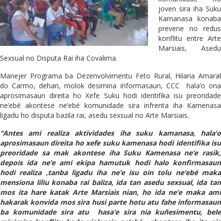
joven sira iha Suku
Kamanasa konaba
prevene no redus
konflitu entre Arte
Marsiais, Asedu
Sexsual no Disputa Rai iha Covalima.
Manejer Programa ba Dezenvolvimentu Feto Rural, Hilaria Amaral
do Carmo, dehan, molok desimina informasaun, CCC hala’o ona
aprosimasaun direita ho Xefe Suku hodi identifika isu preoridade
ne’ebé akontese ne’ebé komunidade sira infrenta iha Kamenasa
ligadu ho disputa bazila rai, asedu sexsual no Arte Marsiais.
“Antes ami realiza aktividades iha suku kamanasa, hala’o
aprosimasaun direita ho xefe suku kamenasa hodi identifika isu
preoridade sa mak akontese iha Suku Kamenasa ne’e rasik,
depois ida ne’e ami ekipa hamutuk hodi halo konfirmasaun
hodi realiza ,tanba ligadu iha ne’e isu oin tolu ne’ebé maka
mensiona liliu konaba rai baliza, ida tan asedu sexsual, ida tan
mos ita hare katak Arte Marsiais nian, ho ida ne’e maka ami
hakarak konvida mos sira husi parte hotu atu fahe informasaun
ba komunidade sira atu hasa’e sira nia kuñesimentu, bele