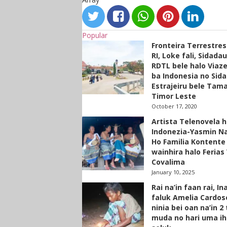
Popular
Fronteira Terrestre
RI, Loke fali, Sidada
RDTL bele halo Viaze
ba Indonesia no Sid
Estrajeiru bele Tam
Timor Leste
October 17, 2020
Artista Telenovela h
Indonezia-Yasmin N
Ho Familia Kontente
wainhira halo Ferias 
Covalima
January 10, 2025
Rai na’in faan rai, In
faluk Amelia Cardos
ninia bei oan na’in 2
muda no hari uma ih