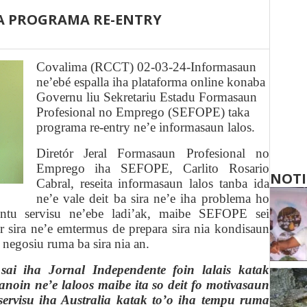
RA PROGRAMA RE-ENTRY
Covalima (RCCT) 02-03-24-
Informasaun
ne’ebé espalla iha plataforma online konaba
Governu liu Sekretariu Estadu Formasaun
Profesional no Emprego (SEFOPE) taka
programa re-entry ne’e informasaun lalos.
Diretór
J
eral Formasaun Profesional no
Emprego iha SEFOPE, Carlito Rosario
NOTI
Cabral, reseita informasaun
lalos tanba ida
ne’e vale deit ba sira ne’e iha problema ho
tu servisu ne’ebe ladi’ak, maibe SEFOPE sei
r sira
ne’e emtermus de prepara sira nia kondisaun
 negosiu ruma ba sira nia an.
sai iha Jornal Independente foin lalais katak
oin ne’e laloos maibe ita so deit fo motivasaun
servisu iha Australia katak to’o iha tempu ruma