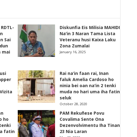
s RDTL-
Diskunfia Eis Milisia MAHIDI
un
Na’in 3 Naran Tama Lista
n Sai
Veteranu husi Kaixa Laku
adun
Zona Zumalai
a mai
January 16, 2025
usi
Rai na’in faan rai, Inan
apper
faluk Amelia Cardoso ho
ninia bei oan na’in 2 tenki
Vizita
muda no hari uma iha fatin
seluk
October 28, 2020
an
PAM Rekuñese Povu
o ho
Covalima Sente Ona
 tenki
Dezenvolvimentu Iha Tinan
a fatin
23 Nia Laran