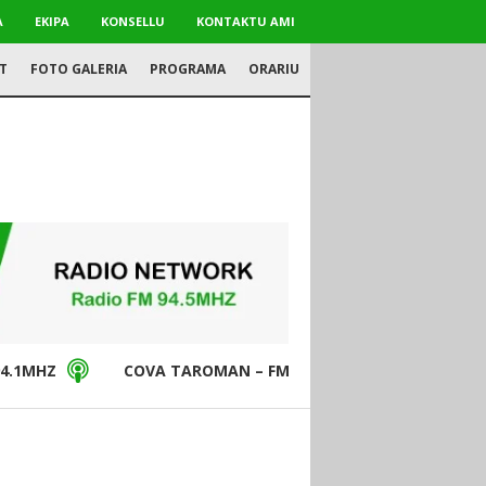
A
EKIPA
KONSELLU
KONTAKTU AMI
T
FOTO GALERIA
PROGRAMA
ORARIU
4.1MHZ
COVA TAROMAN – FM94.5MHZ
DON BO