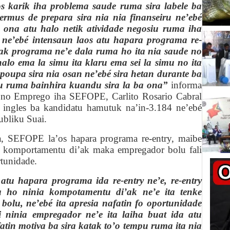
os karik iha problema saude ruma sira labele ba
ermus de prepara sira nia nia finanseiru ne’ebé
a ona atu halo netik atividade negosiu ruma iha
u, ne’ebé intensaun laos atu hapara programa re-
katak programa ne’e dala ruma ho ita nia saude no
alo ema la simu ita klaru ema sei la simu no ita
u poupa sira nia osan ne’ebé sira hetan durante ba
iu ruma bainhira kuandu sira la ba ona”
informa
l no Emprego iha SEFOPE, Carlito Rosario Cabral
ian ingles ba kandidatu hamutuk na’in-3.184 ne’ebé
ubliku Suai.
lsa, SEFOPE la’os hapara programa re-
e
ntry,
maibe
u komportamentu di’ak
maka
empre
gador
bolu
fali
rtunidade.
tu hapara programa ida re-entry ne’e, re-entry
ra ho ninia kompotamentu di’ak ne’e ita tenke
 bolu, ne’ebé ita apresia nafatin fo oportunidade
si ninia empregador ne’e ita laiha buat ida atu
fatin motiva ba sira katak to’o tempu ruma ita nia