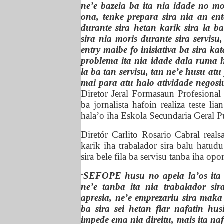
ne’e bazeia ba ita nia idade no m
ona, tenke prepara sira nia an ent
durante sira hetan karik sira la b
sira nia moris durante sira servis
entry maibe fo inisiativa ba sira 
problema ita nia idade dala ruma h
la ba tan servisu, tan ne’e husu at
mai para atu halo atividade negos
Diretor
J
eral Formasaun Profesiona
ba jornalista hafoin realiza teste l
hala’o iha Eskola Secundaria Geral P
Diretór Carlito Rosario Cabral rea
karik iha
trabalador sira
balu
hatud
sira bele fila ba servisu
tanba iha opo
SEFOPE husu no apela la’os ita a
“
ne’e tanba ita nia trabalador si
apresia, ne’e emprezariu sira maka
ba sira sei hetan fiar nafatin hu
impede ema nia direitu, mais ita na