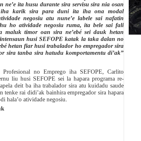
an ne’e ita husu durante sira servisu sira nia osan
 iha karik sira para duni ita iha ona modal
atividade negosiu atu nune’e labele sai nafatin
u ho atividade negosiu ruma, ita bele sai fali
ba maluk timor oan sira ne’ebé sei dauk hetan
ak intensaun husi SEFOPE katak la taka dalan no
ebé hetan fiar husi trabalador ho empregador sira
lador sira tanba sira hatudu komportamentu di’ak”
n Profesional no Emprego iha SEFOPE, Carlito
vernu liu husi SEFOPE sei la hapara programa re-
ela deit ba iha trabalador sira atu kuidadu saude
n tenke rai didi’ak bainhira empregador sira hapara
di hala’o atividade negosiu.
uk