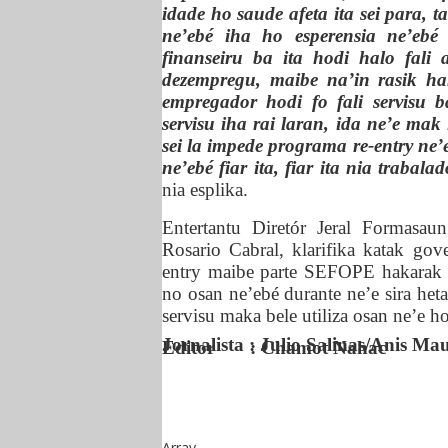
idade ho saude afeta ita sei para, t
ne’ebé iha ho esperensia ne’ebé
finanseiru ba ita hodi halo fali 
dezempregu, maibe na’in rasik hah
empregador hodi fo fali servisu 
servisu iha rai laran, ida ne’e m
sei la impede programa re-entry ne’
ne’ebé fiar ita, fiar ita nia traba
nia esplika.
Entertantu Diretór
J
eral Formasau
Rosario Cabral, klarifika katak go
entry maibe parte SEFOPE hakarak ap
no osan ne’ebé durante ne’e sira heta
servisu
maka bele utiliza osan ne’e
ho
Jornalista : Julio Salinas/Anis Ma
Editor : Chamot Nahac
Array