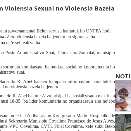
n Violensia Sexual no Violensia Bazeia
aun governamental Belun servisu hamutuk ho UNFPA hodi
 Zero violensia bazeia ba jeneiru no siguransa ba
a ne’e sei realiza iha
 Postu Administrativu Suai, Tilomar no Zumalai, munisipiu
o sorumutu komikasaun ba mudasa social no koportamentu ho
strativu suai,
NOTI
Maria do R. Abel hateten kampaña informasaun hamutuk ho
l no violensia bazeia ba jeneru.
ria do R. Abel
haktuir Alvu prisipal ba sosializasaun mak inan
de husi 18-35, ba lider komunitaria no organizasaun sira ne’ebe
masaun ne’e hala’o iha salaun Kongresaun Madre Hospitalidade
 husi Sekretariu Munisipiu Covalima Francisco de Jesus Alves,
nte VPU Covalima, CVTL Filial Covalima, xefe suku Beko