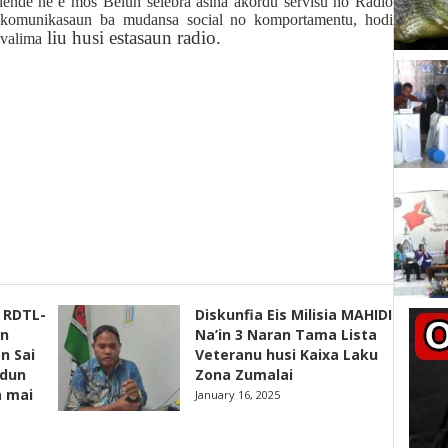
alende ne’e mos Belun selebra asina akordu servisu ho Radio
omunikasaun ba mudansa social no komportamentu, hodi
liu husi estasaun radio.
ovalima
s RDTL-
Diskunfia Eis Milisia MAHIDI
un
Na’in 3 Naran Tama Lista
n Sai
Veteranu husi Kaixa Laku
adun
Zona Zumalai
a mai
January 16, 2025