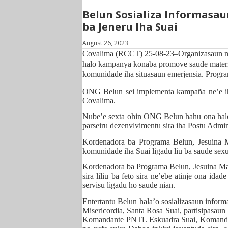
Belun Sosializa Informasau
ba Jeneru Iha Suai
August 26, 2023
Covalima (RCCT) 25-08-23–Organizasaun n
halo kampanya konaba promove saude materna-
komunidade iha situasaun emerjensia. Program
ONG Belun sei implementa kampaña ne’e iha
Covalima.
Nube’e sexta ohin ONG Belun hahu ona hal
parseiru dezenvlvimentu sira iha Postu Admini
Kordenadora ba Programa Belun, Jesuina 
komunidade iha Suai ligadu liu ba saude sexua
Kordenadora ba Programa Belun, Jesuina Ma
sira liliu ba feto sira ne’ebe atinje ona ida
servisu ligadu ho saude nian.
Entertantu Belun hala’o sosializasaun infor
Misericordia, Santa Rosa Suai, partisipasaun
Komandante PNTL Eskuadra Suai, Komanda