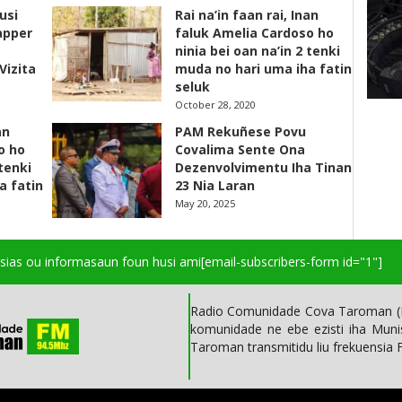
usi
Rai na’in faan rai, Inan
apper
faluk Amelia Cardoso ho
ninia bei oan na’in 2 tenki
Vizita
muda no hari uma iha fatin
seluk
October 28, 2020
an
PAM Rekuñese Povu
o ho
Covalima Sente Ona
 tenki
Dezenvolvimentu Iha Tinan
a fatin
23 Nia Laran
May 20, 2025
isias ou informasaun foun husi ami
[email-subscribers-form id="1"]
Radio Comunidade Cova Taroman (R
komunidade ne ebe ezisti iha Mun
Taroman transmitidu liu frekuensia