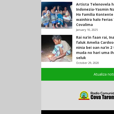
Artista Telenovela h
Indonezia-Yasmin N
Ho Familia Kontente
wainhira halo Ferias 
Covalima
January 10, 2025
Rai na’in faan rai, In
faluk Amelia Cardos
ninia bei oan na’in 2
muda no hari uma ih
seluk
October 29, 2020
Atualiza not