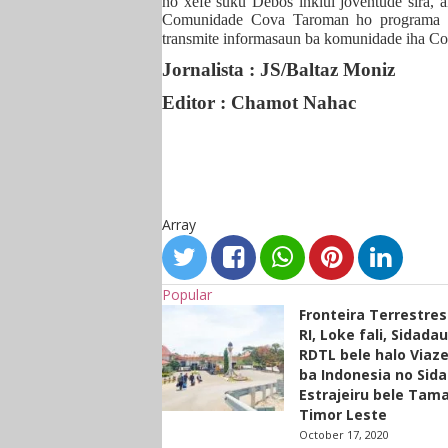
no xefe suku Debos inklui joventude sira, 
Comunidade Cova Taroman ho programa k
transmite informasaun ba komunidade iha C
Jornalista : JS/Baltaz Moniz
Editor : Chamot Nahac
Array
Popular
Fronteira Terrestre
RI, Loke fali, Sidada
RDTL bele halo Viaze
ba Indonesia no Sid
Estrajeiru bele Tam
Timor Leste
October 17, 2020