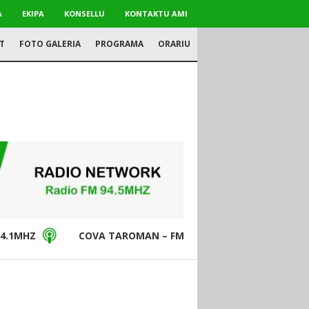
A
EKIPA
KONSELLU
KONTAKTU AMI
T
FOTO GALERIA
PROGRAMA
ORARIU
4.1MHZ
COVA TAROMAN – FM94.5MHZ
DON BO