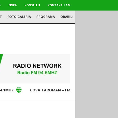
A
EKIPA
KONSELLU
KONTAKTU AMI
T
FOTO GALERIA
PROGRAMA
ORARIU
4.1MHZ
COVA TAROMAN – FM94.5MHZ
DON BO