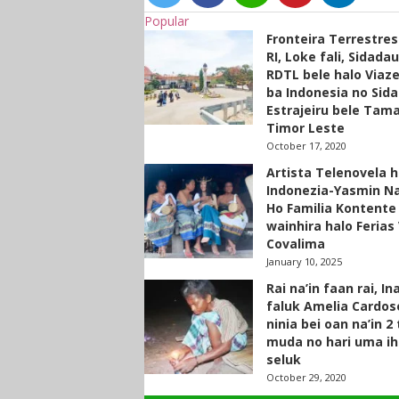
Popular
Fronteira Terrestre
RI, Loke fali, Sidada
RDTL bele halo Viaze
ba Indonesia no Sid
Estrajeiru bele Tam
Timor Leste
October 17, 2020
Artista Telenovela h
Indonezia-Yasmin N
Ho Familia Kontente
wainhira halo Ferias 
Covalima
January 10, 2025
Rai na’in faan rai, In
faluk Amelia Cardos
ninia bei oan na’in 2
muda no hari uma ih
seluk
October 29, 2020