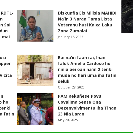
s RDTL-
Diskunfia Eis Milisia MAHIDI
un
Na’in 3 Naran Tama Lista
n Sai
Veteranu husi Kaixa Laku
adun
Zona Zumalai
a mai
January 16, 2025
usi
Rai na’in faan rai, Inan
apper
faluk Amelia Cardoso ho
ninia bei oan na’in 2 tenki
Vizita
muda no hari uma iha fatin
seluk
October 28, 2020
an
PAM Rekuñese Povu
o ho
Covalima Sente Ona
 tenki
Dezenvolvimentu Iha Tinan
a fatin
23 Nia Laran
May 20, 2025