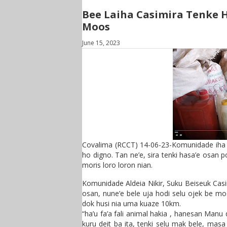
Bee Laiha Casimira Tenke H
Moos
June 15, 2023
Covalima (RCCT) 14-06-23-Komunidade iha s
ho digno. Tan ne’e, sira tenki hasa’e osan 
moris loro loron nian.
Komunidade Aldeia Nikir, Suku Beiseuk Casi
osan, nune’e bele uja hodi selu ojek be mo
dok husi nia uma kuaze 10km.
“ha’u fa’a fali animal hakia , hanesan Manu 
kuru deit ba ita, tenki selu mak bele, masa 