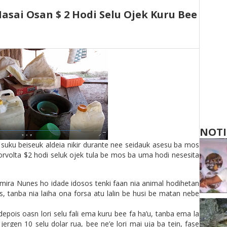
asai Osan $ 2 Hodi Selu Ojek Kuru Bee
NOTI
uku beiseuk aldeia nikir durante nee seidauk asesu ba mos
porvolta $2 hodi seluk ojek tula be mos ba uma hodi nesesita
mira Nunes ho idade idosos tenki faan nia animal hodihetan
s, tanba nia laiha ona forsa atu lalin be husi be matan nebe
depois oasn lori selu fali ema kuru bee fa ha’u, tanba ema la
jergen 10 selu dolar rua, bee ne’e lori mai uja ba tein, fase