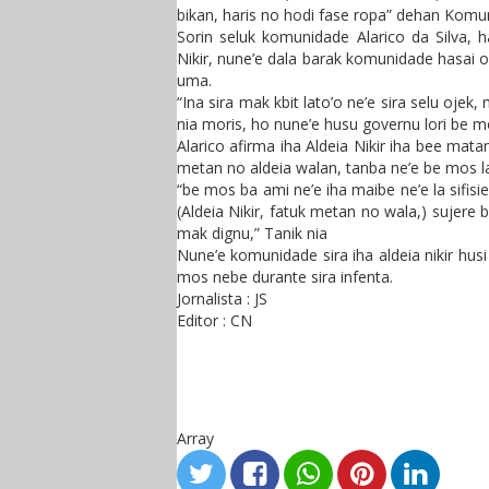
bikan, haris no hodi fase ropa” dehan Komu
Sorin seluk komunidade Alarico da Silva, h
Nikir, nune’e dala barak komunidade hasai o
uma.
“Ina sira mak kbit lato’o ne’e sira selu ojek
nia moris, ho nune’e husu governu lori be mo
Alarico afirma iha Aldeia Nikir iha bee matan
metan no aldeia walan, tanba ne’e be mos la 
“be mos ba ami ne’e iha maibe ne’e la sifisi
(Aldeia Nikir, fatuk metan no wala,) sujer
mak dignu,” Tanik nia
Nune’e komunidade sira iha aldeia nikir hu
mos nebe durante sira infenta.
Jornalista : JS
Editor : CN
Array