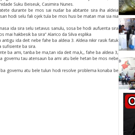
nidade Suku Beiseuk, Casimira Nunes.
atete durante be mos sai nudar ba abitante sira iha aldeia
san hodi selu fali ojek tula be mos husi be matan mai sia nia
, masa ida sira selu setavus sanulu, sosa be hodi aufuenta sira
s mai hakbesik ba sira” Alarico da Silva esplika
 antigu ida deit nebe fahe ba aldeia 3. Aldeia nikir rasik fatuk
sufisiente ba sira.
ente ba ami, tanba be ma,tan ida deit ma,k,, fahe ba aldeia 3,
e ba governu tau atensaun ba ami atu bele hetan be mos nebe
si ba governu atu bele tulun hodi resolve problema konaba be