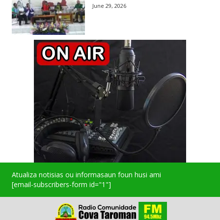
June 29, 2026
Atualiza notisias ou informasaun foun husi ami
[email-subscribers-form id="1"]