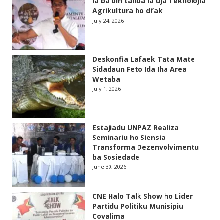
la ba oin tanba la uja Teknolojia
Agrikultura ho di’ak
July 24, 2026
Deskonfia Lafaek Tata Mate
Sidadaun Feto Ida Iha Area
Wetaba
July 1, 2026
Estajiadu UNPAZ Realiza
Seminariu ho Siensia
Transforma Dezenvolvimentu
ba Sosiedade
June 30, 2026
CNE Halo Talk Show ho Lider
Partidu Politiku Munisipiu
Covalima