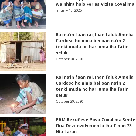
wainhira halo Ferias Vizita Covalima
January 10, 2025
Rai na’in faan rai, Inan faluk Amelia
Cardoso ho ninia bei oan na’in 2
tenki muda no hari uma iha fatin
seluk
October 28, 2020
Rai na’in faan rai, Inan faluk Amelia
Cardoso ho ninia bei oan na’in 2
tenki muda no hari uma iha fatin
seluk
October 29, 2020
PAM Rekuñese Povu Covalima Sente
Ona Dezenvolvimentu Iha Tinan 23
Nia Laran