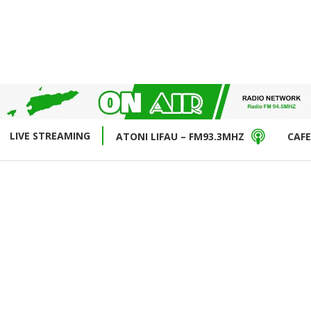
LIVE STREAMING
ATONI LIFAU – FM93.3MHZ
CAFE