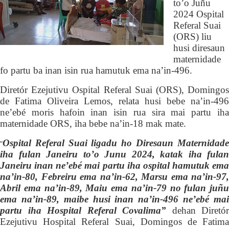
to’o
J
uñu
2024
O
spital
Referal Suai
(ORS)
liu
husi diresaun
maternidade
fo partu ba inan isin rua hamutuk ema na’in-496.
Diretór Ezejutivu
O
spital Referal Suai
(ORS)
, Domingo
de Fatima Oliveira Lemos,
relata
husi bebe na’in-496
ne’ebé moris hafoin inan isin rua sira mai partu iha
maternidade
ORS
,
iha
bebe na’in-18
mak mate.
O
spital Referal Suai ligadu ho
D
iresaun Maternidad
“
iha fulan Janeiru to’o Junu 2024, katak
i
ha fulan
Janeiru inan ne’ebé mai partu iha ospital hamutuk ema
na’in-80, Fe
br
eiru ema na’in-62, Marsu ema na’in-97,
Abril ema na’in-89, Maiu ema na’in-79 no fu
l
an juñu
ema na’in-89, maibe husi inan na’in-496 ne’ebé mai
partu iha Hospital Referal Covalima”
dehan Diretór
Ezejutivu Hospital Referal Suai, Domingos de Fatima