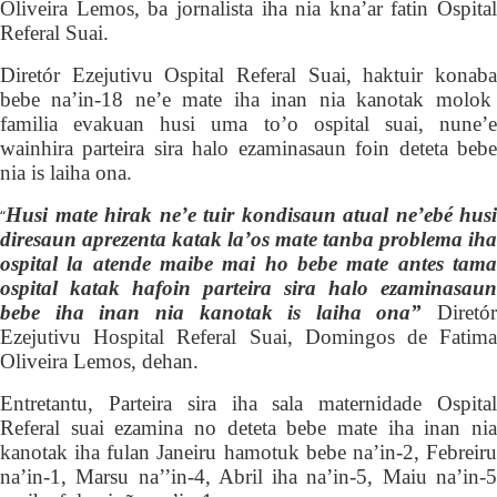
Oliveira Lemos, ba jornalista iha nia kna’ar fatin
O
spital
Referal Suai.
Diretór Ezejutivu
O
spital Referal Suai, haktuir
konab
bebe na’in-18
ne’e
mate
iha inan nia kanotak
molok
familia evakuan
husi uma
to’o ospital suai, nune’
wainhira parteira sira halo ezaminasaun foin deteta bebe
nia is laiha ona.
Husi mate hirak ne’e tuir kondisaun atual ne’ebé husi
“
diresaun aprezenta katak la’os mate tanba problema iha
o
spital la atende maibe mai ho bebe mate antes tama
ospital katak hafoin parteira sira halo ezaminasaun
bebe iha inan nia kanotak is laiha ona”
Diretór
Ezejutivu Hospital Referal Suai, Domingos de Fatima
Oliveira Lemos, dehan.
Entretantu, Parteira sira iha sala maternidade Ospital
Referal suai ezamina no deteta bebe mate iha inan nia
kanotak
iha fulan Janeiru
hamotuk
bebe na’in-2, Fe
b
reir
na’in-1, Marsu na’’in-4, Abril
iha
na’in-5, Maiu na’in-