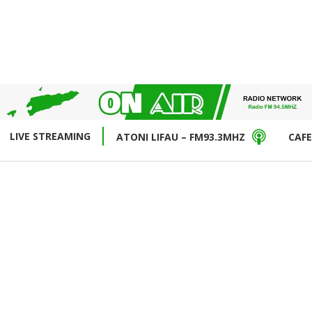
LIVE STREAMING
ATONI LIFAU – FM93.3MHZ
CAFE