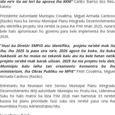
ida ne’e ita sei lori ba aprova iha KKM”
Carlito Barros dos Reis,
hatete.
Prezidente Autoridade Munisipiu Covalima, Miguel Armada Cardoso
(Razão) husu ba Servisu Munisipal Planu Integradu Dezenvolvimentu
atu identifika projeitu sira ne’ebé la pasa iha PIM tinan 2025, nune’e
bele halo apromisaun ho governu para bele implementa iha tinan
2026.
“
Husi ba Diretór SMPID atu identifika, projetu ne’ebé mak ita
iha, iha 2025 la pasa sira ne’e, 2026 agora ita koko, ita buka
hakbesik an ho meius no tekenik balu atu ita bele hetan netik
projetu ne’ebé mak barak uitoan. 2025 ita nia projetu tolu deit,
Munisipiu balu laiha tan orsamentu konsentra ba iha
ministerium, iha Obras Publiku no MPIE”
PAM Covalima, Miguel
Armada Cardoso (Razão).
Entretantu iha Reuniaun ne’e Servisu Munisipal Planu Integradu
Dezenvolvimentu diriji autoridade Munisipiu no Postu sira, Lideransa
Suku ho halo matrix ba lista PIM 2026 nian hamotuk 33 ne’ebé
bazeia ba planu prioridade husi suku sira ne’ebé pasa ona iha
Asembleia Postu Administrativu hitu.