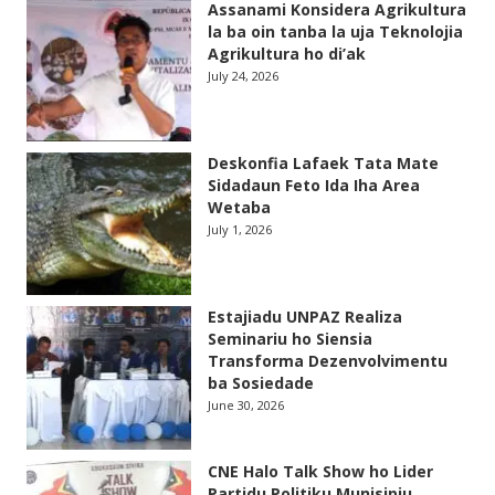
Assanami Konsidera Agrikultura
la ba oin tanba la uja Teknolojia
Agrikultura ho di’ak
July 24, 2026
Deskonfia Lafaek Tata Mate
Sidadaun Feto Ida Iha Area
Wetaba
July 1, 2026
Estajiadu UNPAZ Realiza
Seminariu ho Siensia
Transforma Dezenvolvimentu
ba Sosiedade
June 30, 2026
CNE Halo Talk Show ho Lider
Partidu Politiku Munisipiu