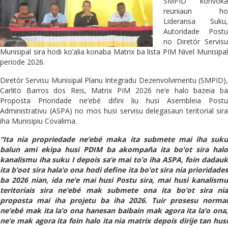
SMPID konvoka
reuniaun ho
Lideransa Suku,
Autoridade Postu
no Diretór Servisu
Munisipal sira hodi ko’alia konaba Matrix ba lista PIM Nivel Munisipal
periode 2026.
Diretór Servisu Munisipal Planu Integradu Dezenvolvimentu (SMPID),
Carlito Barros dos Reis, Matrix PIM 2026 ne’e halo bazeia ba
Proposta Prioridade ne’ebé difini liu husi Asembleia Postu
Administrativu (ASPA) no mos husi servisu delegasaun teritorial sira
iha Munisipiu Covalima.
“Ita nia propriedade ne’ebé maka ita submete mai iha suku
balun ami ekipa husi PDIM ba akompaña ita bo’ot sira halo
kanalismu iha suku I depois sa’e mai to’o iha ASPA, foin dadauk
ita b’oot sira hala’o ona hodi define ita bo’ot sira nia prioridades
ba 2026 nian, ida ne’e mai husi Postu sira, mai husi kanalismu
teritoriais sira ne’ebé mak submete ona ita bo’ot sira nia
proposta mai iha projetu ba iha 2026. Tuir prosesu normal
ne’ebé mak ita la’o ona hanesan baibain mak agora ita la’o ona,
ne’e mak agora ita foin halo ita nia matrix depois dirije tan husi