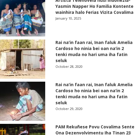
Artista Telenovela husi Indonezia-
Yasmin Napper Ho Familia Kontente
wainhira halo Ferias Vizita Covalima
January 10, 2025
Rai na’in faan rai, Inan faluk Amelia
Cardoso ho ninia bei oan na’in 2
tenki muda no hari uma iha fatin
seluk
October 28, 2020
Rai na’in faan rai, Inan faluk Amelia
Cardoso ho ninia bei oan na’in 2
tenki muda no hari uma iha fatin
seluk
October 29, 2020
PAM Rekuñese Povu Covalima Sente
Ona Dezenvolvimentu Iha Tinan 23