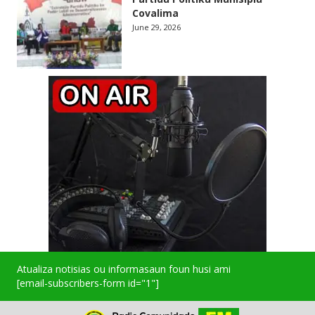
Covalima
June 29, 2026
Atualiza notisias ou informasaun foun husi ami
[email-subscribers-form id="1"]