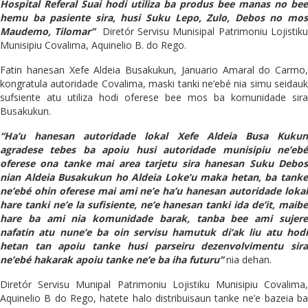
Hospital Referal Suai hodi utiliza ba produs bee manas no bee
hemu ba pasiente sira, husi Suku Lepo, Zulo, Debos no mos
Maudemo, Tilomar”
Diretór Servisu Munisipal Patrimoniu Lojistik
Munisipiu Covalima, Aquinelio B. do Rego.
Fatin hanesan Xefe Aldeia Busakukun, Januario Amaral do Carmo,
kongratula autoridade Covalima, maski tanki ne’ebé nia simu seidauk
sufsiente atu utiliza hodi oferese bee mos ba komunidade sira
Busakukun.
“Ha’u hanesan autoridade lokal Xefe Aldeia Busa Kukun
agradese tebes ba apoiu husi autoridade munisipiu ne’ebé
oferese ona tanke mai area tarjetu sira hanesan Suku Debos
nian Aldeia Busakukun ho Aldeia Loke’u maka hetan, ba tanke
ne’ebé ohin oferese mai ami ne’e ha’u hanesan autoridade lokal
hare tanki ne’e la sufisiente, ne’e hanesan tanki ida de’it, maibe
hare ba ami nia komunidade barak, tanba bee ami sujere
nafatin atu nune’e ba oin servisu hamutuk di’ak liu atu hodi
hetan tan apoiu tanke husi parseiru dezenvolvimentu sira
ne’ebé hakarak apoiu tanke ne’e ba iha futuru”
nia dehan.
Diretór Servisu Munipal Patrimoniu Lojistiku Munisipiu Covalima,
Aquinelio B do Rego, hatete halo distribuisaun tanke ne’e bazeia ba