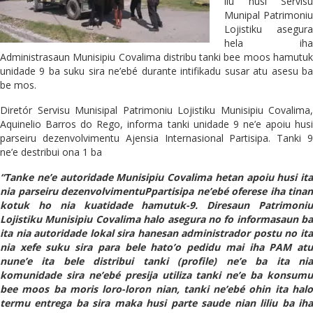
liu husi Servisu
Munipal Patrimoniu
Lojistiku asegura
hela iha
Administrasaun Munisipiu Covalima distribu tanki bee moos hamutuk
unidade 9 ba suku sira ne’ebé durante intifikadu susar atu asesu ba
be mos.
Diretór Servisu Munisipal Patrimoniu Lojistiku Munisipiu Covalima,
Aquinelio Barros do Rego, informa tanki unidade 9 ne’e apoiu husi
parseiru dezenvolvimentu Ajensia Internasional Partisipa. Tanki 9
ne’e destribui ona 1 ba
“Tanke ne’e autoridade Munisipiu Covalima hetan apoiu husi ita
nia parseiru dezenvolvimentuPpartisipa ne’ebé oferese iha tinan
kotuk ho nia kuatidade hamutuk-9. Diresaun Patrimoniu
Lojistiku Munisipiu Covalima halo asegura no fo informasaun ba
ita nia autoridade lokal sira hanesan administrador postu no ita
nia xefe suku sira para bele hato’o pedidu mai iha PAM atu
nune’e ita bele distribui tanki (profile) ne’e ba ita nia
komunidade sira ne’ebé presija utiliza tanki ne’e ba konsumu
bee moos ba moris loro-loron nian, tanki ne’ebé ohin ita halo
termu entrega ba sira maka husi parte saude nian liliu ba iha