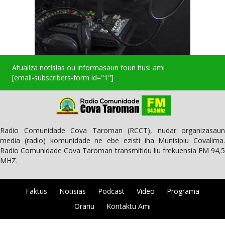
Atualiza notisias ou informasaun foun husi ami
[email-subscribers-form id="1"]
Radio Comunidade Cova Taroman (RCCT), nudar organizasaun
media (radio) komunidade ne ebe ezisti iha Munisipiu Covalima.
Radio Comunidade Cova Taroman transmitidu liu frekuensia FM 94,5
MHZ.
Faktus
Notisias
Podcast
Video
Programa
Orariu
Kontaktu Ami