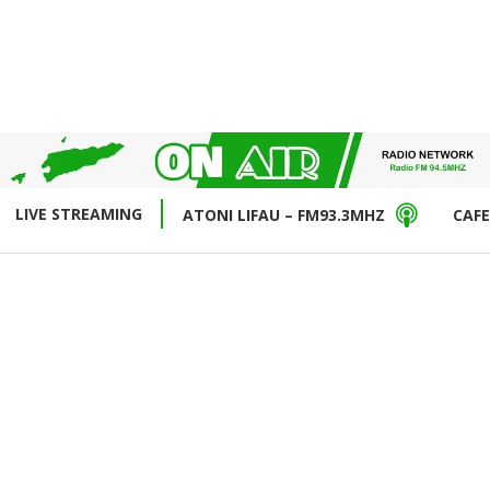
LIVE STREAMING
ATONI LIFAU – FM93.3MHZ
CAFE