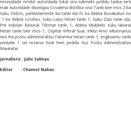
nesesidade ne’ebé autoridade lokal sira submete pedidu tanba ne’e
mak Autoridade Munisipiu Covalima distribui ona Tanki bee mos 2 ba
Suku Debos, partikulamente ba tanki ida fo ba Aldeia Busakukun no
1 ba Aldeia Lo’okeu, Suku Lepo hetan tanki 1, Suku Zulo tanki ida,
Pre eskolar Beiseuk Tilomar tanki 1, Aldeia Mukbelis suku labarai
hetan tanki bee mos 1, Ospital referal Suai, inklui Amo Misionarius
sira iha postu administrativu Fatumea hetan tanki 1, engkuantu tanki
unidade 1 sei rezarva hodi hein pedidu hus Postu Administrativu
Maukatar.
Jornalista : Julio Salinas
Editor : Chamot Nahac