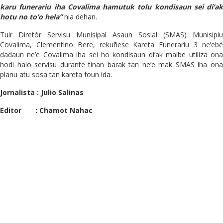
karu funerariu iha Covalima hamutuk tolu kondisaun sei di’ak
hotu no to’o hela”
nia dehan.
Tuir Diretór Servisu Munisipal Asaun Sosial (SMAS) Munisipiu
Covalima, Clementino Bere, rekuñese Kareta Funerariu 3 ne’ebé
dadaun ne’e Covalima iha sei ho kondisaun di’ak maibe utiliza ona
hodi halo servisu durante tinan barak tan ne’e mak SMAS iha ona
planu atu sosa tan kareta foun ida.
Jornalista : Julio Salinas
Editor : Chamot Nahac