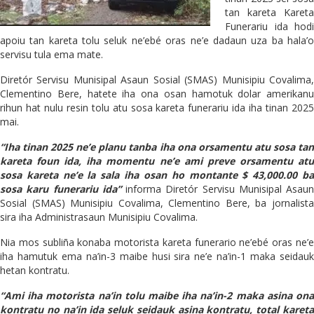
tan kareta Kareta
Funerariu ida hodi
apoiu tan kareta tolu seluk ne’ebé oras ne’e dadaun uza ba hala’o
servisu tula ema mate.
Diretór Servisu Munisipal Asaun Sosial (SMAS) Munisipiu Covalima,
Clementino Bere, hatete iha ona osan hamotuk dolar amerikanu
rihun hat nulu resin tolu atu sosa kareta funerariu ida iha tinan 2025
mai.
“Iha tinan 2025 ne’e planu tanba iha ona orsamentu atu sosa tan
kareta foun ida, iha momentu ne’e ami preve orsamentu atu
sosa kareta ne’e la sala iha osan ho montante $ 43,000.00 ba
sosa karu funerariu ida”
informa Diretór Servisu Munisipal Asaun
Sosial (SMAS) Munisipiu Covalima, Clementino Bere, ba jornalista
sira iha Administrasaun Munisipiu Covalima.
Nia mos subliña konaba motorista kareta funerario ne’ebé oras ne’e
iha hamutuk ema na’in-3 maibe husi sira ne’e na’in-1 maka seidauk
hetan kontratu.
“Ami iha motorista na’in tolu maibe iha na’in-2 maka asina ona
kontratu no na’in ida seluk seidauk asina kontratu, total kareta