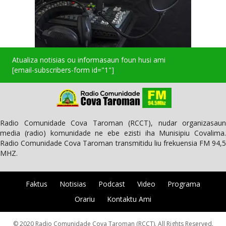
Atualiza notisias ou informasaun foun husi ami
[email-subscribers-form id="1"]
Radio Comunidade Cova Taroman (RCCT), nudar organizasaun
media (radio) komunidade ne ebe ezisti iha Munisipiu Covalima.
Radio Comunidade Cova Taroman transmitidu liu frekuensia FM 94,5
MHZ.
Faktus
Notisias
Podcast
Video
Programa
Orariu
Kontaktu Ami
© 2020 Radio Comunidade Cova Taroman (RCCT). All Rights Reserved.