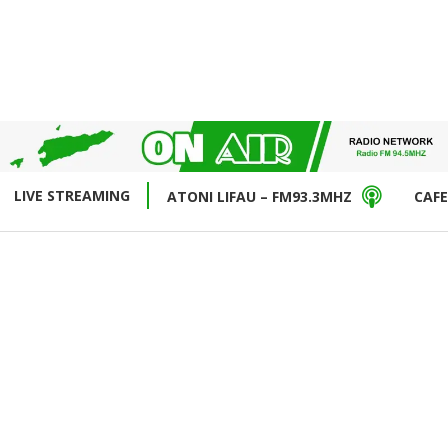
LIVE STREAMING
ATONI LIFAU – FM93.3MHZ
CAFE