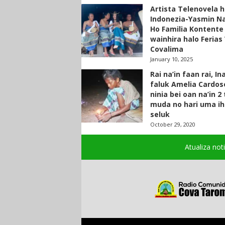
Artista Telenovela h
Indonezia-Yasmin N
Ho Familia Kontente
wainhira halo Ferias 
Covalima
January 10, 2025
Rai na’in faan rai, In
faluk Amelia Cardos
ninia bei oan na’in 2
muda no hari uma ih
seluk
October 29, 2020
Atualiza not