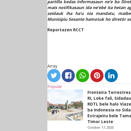
partilla kedas informasaun ne’e ba Diretó
mais notifikasaun ida ne’ebé ita hetan a
seidauk iha ha’u nia mandatu, maibe
Munisipiu Sesante hamotuk ho diretór se
Reportazen RCCT
Array
Popular
Fronteira Terrestre
RI, Loke fali, Sidada
RDTL bele halo Viaze
ba Indonesia no Sid
Estrajeiru bele Tam
Timor Leste
October 17, 2020