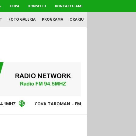
A
EKIPA
KONSELLU
KONTAKTU AMI
T
FOTO GALERIA
PROGRAMA
ORARIU
4.1MHZ
COVA TAROMAN – FM94.5MHZ
DON BO