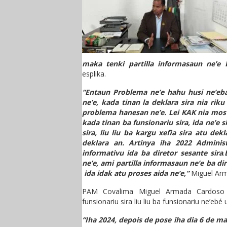
maka tenki partilla informasaun ne’e D
esplika.
“Entaun Problema ne’e hahu husi ne’eba
ne’e, kada tinan la deklara sira nia riku
problema hanesan ne’e. Lei KAK nia mos h
kada tinan ba funsionariu sira, ida ne’e 
sira, liu liu ba kargu xefia sira atu dekl
deklara an. Artinya iha 2022 Adminis
informativu ida ba diretor sesante sira
.
ne’e, ami partilla informasaun ne’e ba dir
ida idak atu proses aida ne’e,”
Miguel Ar
PAM Covalima Miguel Armada Cardoso 
funsionariu sira liu liu ba funsionariu ne’eb
“Iha 2024, depois de pose iha dia 6 de m