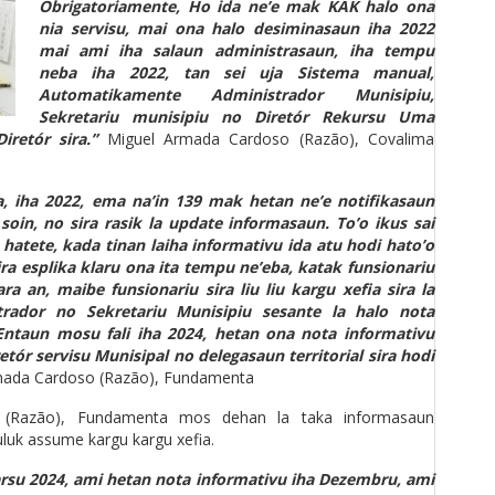
Obrigatoriamente, Ho ida ne’e mak KAK halo ona
nia servisu, mai ona halo desiminasaun iha 2022
mai ami iha salaun administrasaun, iha tempu
neba iha 2022, tan sei uja Sistema manual,
Automatikamente Administrador Munisipiu,
Sekretariu munisipiu no Diretór Rekursu Uma
iretór sira.”
Miguel Armada Cardoso (Razão), Covalima
, iha 2022, ema na’in 139 mak hetan ne’e notifikasaun
 soin, no sira rasik la update informasaun. To’o ikus sai
atete, kada tinan laiha informativu ida atu hodi hato’o
sira esplika klaru ona ita tempu ne’eba, katak funsionariu
ara an, maibe funsionariu sira liu liu kargu xefia sira la
trador no Sekretariu Munisipiu sesante la halo nota
Entaun mosu fali iha 2024, hetan ona nota informativu
etór servisu Munisipal no delegasaun territorial sira hodi
mada Cardoso (Razão), Fundamenta
(Razão), Fundamenta mos dehan la taka informasaun
é uluk assume kargu kargu xefia.
arsu 2024, ami hetan nota informativu iha Dezembru, ami