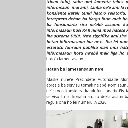
(tinan tolu), soke ami lamenta tebes 
informsaun mai ami, tanba ne’e ami la re
konsiente katak tenki hato’o relatoriu
Interpreta dehan ba Kargu foun mak bele
ba funsionariu sira ne’ebé assume kar
informasaun husi KAK ninia mos hatete kl
iha sistema DRBI. Ne’e signifika ami sir
hetan informasaun ida ne’e. Iha lei nu
estatutu funsaun publiku nian mos hate
informasaun hotu ne’ebé mak liga ho a
hato’o lamentasaun.
Hatan ba lametansaun ne’e.
Maske nune’e Prezindete Autoridade Mun
apresia ba servisu tomak ne’ebé Komisaun 
ne’e mos konsidera katak funsionariu Eis K
servisu liu liu konaba atu fo deklarasaun 
regula ona ho lei numeru 7/2020.