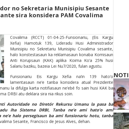
dor no Sekretaria Munisipiu Sesante
sante sira konsidera PAM Covalima
Covalima (RCCT) 01-04-25-Funsionariu, (Eis Kargu
Xefia) Hamotuk 139, Lideradu Husi Administrador
Munisipiu no Sekretariu Munisipiu Covalima sesante,
halo konstestasaun ka reklamasaun konaba Komisaun
Anti Korupsaun (KAK) aplika Koima Ko’a 25% husi
Salariu baziku, bazeia Lei Nu7/2020, fulan agustu.
NOTI
Funsionariu Eis Kargu Xefia na’in 139 hato’o
lamentasaun ne’e tanba konsidera atual Prezidente
anu la difulga karta notifiasaun ne’ebé fo sain husi KAK ba
ma DRBI atu deklara sira nia rikus soin.
enti Autoridade no Diretór Rekursu Umanu la pasa ba
tradu iha Sistema DRBI, Tanba ne’e ami hato’o ami
 ne’e halo persegisaun ba ami funsionariu hotu, tanba
valima Sesante, Francisco de Jesus Alves, dehan.