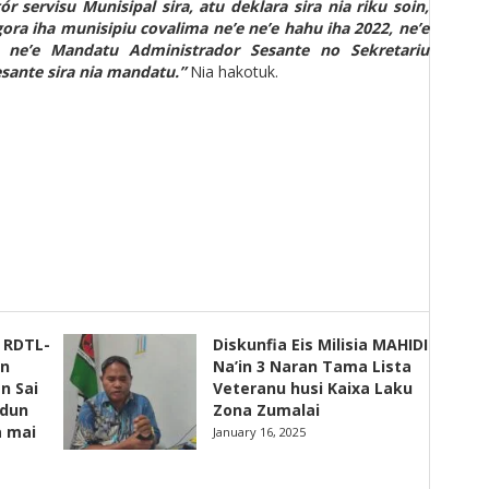
r servisu Munisipal sira, atu deklara sira nia riku soin,
gora iha munisipiu covalima ne’e ne’e hahu iha 2022, ne’e
 ne’e Mandatu Administrador Sesante no Sekretariu
sante sira nia mandatu.”
Nia hakotuk.
s RDTL-
Diskunfia Eis Milisia MAHIDI
un
Na’in 3 Naran Tama Lista
n Sai
Veteranu husi Kaixa Laku
adun
Zona Zumalai
a mai
January 16, 2025