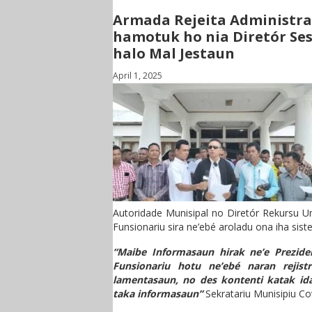
Armada Rejeita Administra
hamotuk ho nia Diretór Se
halo Mal Jestaun
April 1, 2025
Autoridade Munisipal no Diretór Rekursu Um
Funsionariu sira ne’ebé aroladu ona iha siste
“Maibe Informasaun hirak ne’e Prezid
Funsionariu hotu ne’ebé naran rejis
lamentasaun, no des kontenti katak ida
taka informasaun”
Sekratariu Munisipiu Co