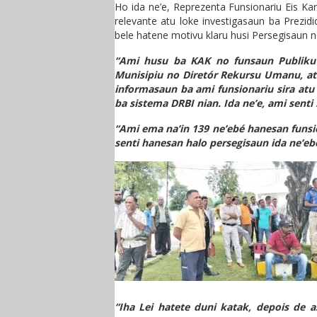
Ho ida ne’e, Reprezenta Funsionariu Eis Ka
relevante atu loke investigasaun ba Prezi
bele hatene motivu klaru husi Persegisaun n
“Ami husu ba KAK no funsaun Publiku 
Munisipiu no Diretór Rekursu Umanu, atu
informasaun ba ami funsionariu sira atu
ba sistema DRBI nian. Ida ne’e, ami sent
“Ami ema na’in 139 ne’ebé hanesan funsio
senti hanesan halo persegisaun ida ne’eb
“Iha Lei hatete duni katak, depois de a