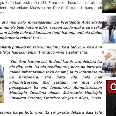
rgu Xefia hamotuk na’in 139, Francisco, husu ba instituisaun
didente Autoridade Munisipal no Diretór Rekursu Umanu hodi
e’e.
atu mai halo investigasaun ba Prezidente Autoridade
 nune’e bele hatene lolos, razaun saida maka, sira taka
 ami labele halo deklarasaun hodi hatama ami nia dadus
i nolamenta tebes”
Tenik nia.
nariu publiku ho salariu minimu, ko’a tan 25%, ne’e ami
é la’os hanesan ema.”
Francisco Alves Fundamenta.
“Sim Ami hatene Lei, fo duni katak, atu deklara ita
nia riku soin, ita nia rendimentu, bens no intreses,
maibe informasaun taka ba ami, la fo informasaun
ba funsionariu sira hotu. Ida halo mal
administrasaun, Mal Jestaun no mos halo
persegisaun ba ami funsionariu Administrasaun
Munisipiu Covalima ninian. Sekretariu Munisipiu
Covalima Sesante, Francisco de Jesus Alves,
dehan.
ssume kargu hotu ona, ita sei presta deklara dala tolu