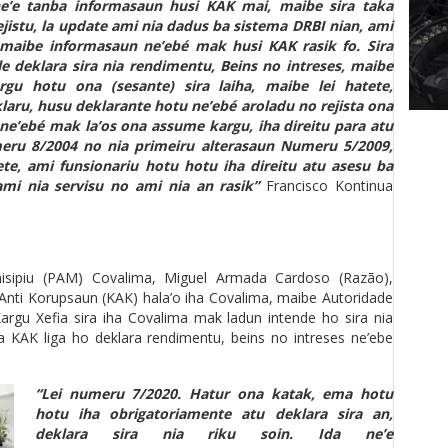
ne’e tanba informasaun husi KAK mai, maibe sira taka
jistu, la update ami nia dadus ba sistema DRBI nian, ami
, maibe informasaun ne’ebé mak husi KAK rasik fo. Sira
 deklara sira nia rendimentu, Beins no intreses, maibe
gu hotu ona (sesante) sira laiha, maibe lei hatete,
aru, husu deklarante hotu ne’ebé aroladu no rejista ona
a ne’ebé mak la’os ona assume kargu, iha direitu para atu
meru 8/2004 no nia primeiru alterasaun Numeru 5/2009,
te, ami funsionariu hotu hotu iha direitu atu asesu ba
mi nia servisu no ami nia an rasik”
Francisco Kontinua
isipiu (PAM) Covalima, Miguel Armada Cardoso (Razão),
Anti Korupsaun (KAK) hala’o iha Covalima, maibe Autoridade
argu Xefia sira iha Covalima mak ladun intende ho sira nia
ba KAK liga ho deklara rendimentu, beins no intreses ne’ebe
“Lei numeru 7/2020. Hatur ona katak, ema hotu
hotu iha obrigatoriamente atu deklara sira an,
deklara sira nia riku soin. Ida ne’e