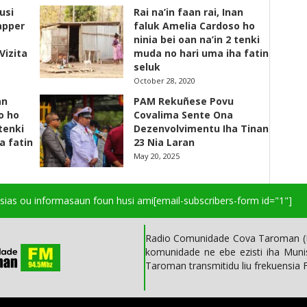
usi
Rai na’in faan rai, Inan
apper
faluk Amelia Cardoso ho
ninia bei oan na’in 2 tenki
Vizita
muda no hari uma iha fatin
seluk
October 28, 2020
an
PAM Rekuñese Povu
o ho
Covalima Sente Ona
 tenki
Dezenvolvimentu Iha Tinan
a fatin
23 Nia Laran
May 20, 2025
isias ou informasaun foun husi ami
[email-subscribers-form id="1"]
Radio Comunidade Cova Taroman (R
komunidade ne ebe ezisti iha Mun
Taroman transmitidu liu frekuensia