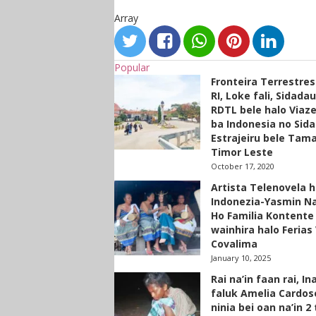
Array
Popular
Fronteira Terrestre
RI, Loke fali, Sidada
RDTL bele halo Viaze
ba Indonesia no Sid
Estrajeiru bele Tam
Timor Leste
October 17, 2020
Artista Telenovela h
Indonezia-Yasmin N
Ho Familia Kontente
wainhira halo Ferias 
Covalima
January 10, 2025
Rai na’in faan rai, In
faluk Amelia Cardos
ninia bei oan na’in 2