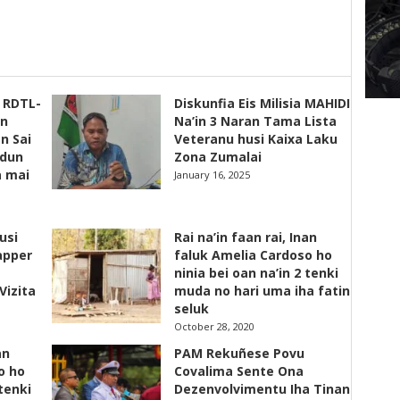
s RDTL-
Diskunfia Eis Milisia MAHIDI
un
Na’in 3 Naran Tama Lista
n Sai
Veteranu husi Kaixa Laku
adun
Zona Zumalai
a mai
January 16, 2025
usi
Rai na’in faan rai, Inan
apper
faluk Amelia Cardoso ho
ninia bei oan na’in 2 tenki
Vizita
muda no hari uma iha fatin
seluk
October 28, 2020
an
PAM Rekuñese Povu
o ho
Covalima Sente Ona
 tenki
Dezenvolvimentu Iha Tinan