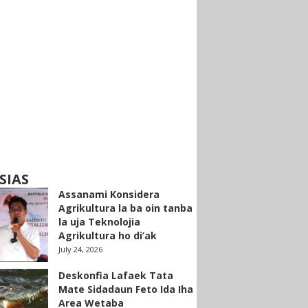
SIAS
Assanami Konsidera
Agrikultura la ba oin tanba
la uja Teknolojia
Agrikultura ho di’ak
July 24, 2026
Deskonfia Lafaek Tata
Mate Sidadaun Feto Ida Iha
Area Wetaba