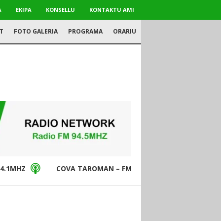
A
EKIPA
KONSELLU
KONTAKTU AMI
T
FOTO GALERIA
PROGRAMA
ORARIU
4.1MHZ
COVA TAROMAN – FM94.5MHZ
DON BO