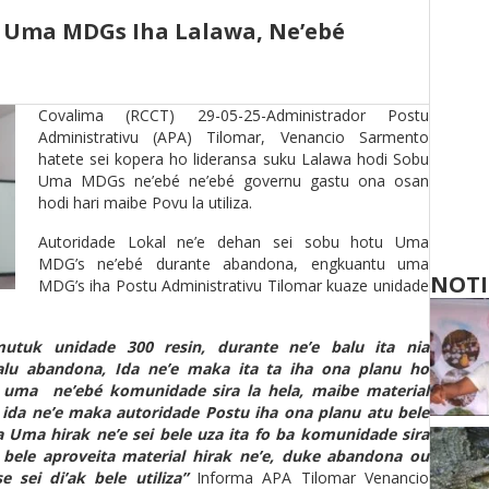
u Uma MDGs Iha Lalawa, Ne’ebé
Covalima (RCCT) 29-05-25-Administrador Postu
Administrativu (APA) Tilomar, Venancio Sarmento
hatete sei kopera ho lideransa suku Lalawa hodi Sobu
Uma MDGs ne’ebé ne’ebé governu gastu ona osan
hodi hari maibe Povu la utiliza.
Autoridade Lokal ne’e dehan sei sobu hotu Uma
MDG’s ne’ebé durante abandona, engkuantu uma
NOTI
MDG’s iha Postu Administrativu Tilomar kuaze unidade
uk unidade 300 resin, durante ne’e balu ita nia
lu abandona, Ida ne’e maka ita ta iha ona planu ho
a uma ne’ebé komunidade sira la hela, maibe material
 ida ne’e maka autoridade Postu iha ona planu atu bele
ba Uma hirak ne’e sei bele uza ita fo ba komunidade sira
 bele aproveita material hirak ne’e, duke abandona ou
 sei di’ak bele utiliza”
Informa APA Tilomar Venancio