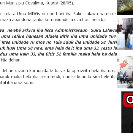
aun Munisipiu Covalima, Kuarta (28/05).
an relata Uma MDGs ne’ebé harii iha Suku Lalawa hamutuk
u maka abandona tanba komunidade la uza hodi hela ba.
 ne’ebé arkiva iha lista Administrasaun Suku Lalawa
uma refere hanesan Aldeia Bitis iha uma unidade 104,
i Mea unidade 70 mos no Tula Eduk iha unidade 58, husi
uk husi Uma 58 ne’e, ema hela de’it iha uma 33, restu la
dus uma kain 33, iha Bitis 52 familia maka hela ba dala
Nia dehan.
r dehan razaun komunidade barak la aproveita hela iha uma
arak maka hela iha area tetuk, nune’e kuandu sira hele iha
ntal iha uma sorin.