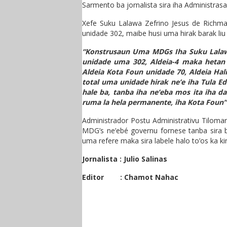
Sarmento ba jornalista sira iha Administras
Xefe Suku Lalawa Zefrino Jesus de Richm
unidade 302, maibe husi uma hirak barak li
“Konstrusaun Uma MDGs Iha Suku Lalawa
unidade uma 302, Aldeia-4 maka hetan 
Aldeia Kota Foun unidade 70, Aldeia Hal
total uma unidade hirak ne’e iha Tula Ed
hale ba, tanba iha ne’eba mos ita iha da
ruma la hela permanente, iha Kota Foun”
Administrador Postu Administrativu Tiloma
MDG’s ne’ebé governu fornese tanba sira b
uma refere maka sira labele halo to’os ka ki
Jornalista : Julio Salinas
Editor : Chamot Nahac