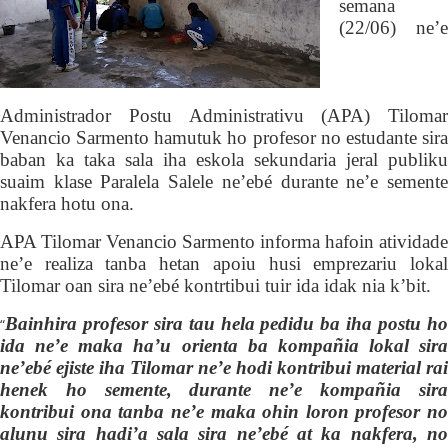
semana
(22/06) ne’e
Administrador Postu Administrativu
(APA)
Tilomar
Venancio Sarmento hamutuk ho profesor no estudante sira
baban ka taka sala
iha eskola sekundaria jeral publiku
suaim klase
Paralela Salele ne’ebé durante ne’e sement
nakfera hotu ona.
APA Tilomar Venancio Sarmento
informa
hafoin
atividade
ne’e realiza tanba hetan apoiu husi emprezariu lokal
Tilomar oan sira ne’ebé kontrtibui tuir ida idak nia k’bit.
Bainhira profesor sira tau hela pedidu ba iha postu ho
“
ida ne’e maka ha’u orienta ba kompañia lokal sira
ne’ebé ejiste iha Tilomar ne’e hodi kontribui material rai
henek ho semente, durante ne’e kompañia sira
kontribui ona tanba ne’e maka ohin loron profesor no
alunu sira hadi’a sala sira ne’ebé at ka nakfera, no