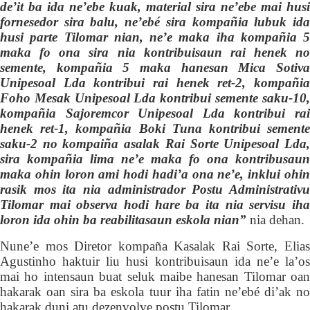
de’it ba ida ne’ebe kuak, material sira ne’ebe mai husi
fornesedor sira balu, ne’ebé sira kompañia lubuk ida
husi parte Tilomar nian, ne’e maka iha kompañia 5
maka fo ona sira nia kontribuisaun rai henek no
semente, kompañia 5 maka hanesan Mica Sotiva
Unipesoal Lda kontribui rai henek ret-2, kompañia
Foho Mesak Unipesoal Lda kontribui semente saku-10,
kompañia Sajoremcor Unipesoal Lda kontribui rai
henek ret-1, kompañia Boki Tuna kontribui semente
saku-2 no
k
ompaiña asalak Rai Sorte Unipesoal Lda
sira kompañia lima ne’e maka fo ona kontribusaun
maka ohin loron ami hodi hadi’a ona ne’e, inklui ohin
rasik mos ita nia administrador Postu Administrativu
Tilomar mai observa hodi hare ba ita nia servisu iha
loron ida ohin ba reabilitasaun eskola nian”
nia dehan.
Nune’e mos Diretor kompaña
K
asalak Rai Sorte, Elia
Agustinho haktuir liu husi kontribuisaun ida ne’e la’os
mai ho intensaun buat seluk maibe hanesan Tiloma
r
oan
hakarak oan sira ba eskola tuur iha fatin ne’ebé di’ak no
hakarak duni atu dezenvolve postu Tilomar.