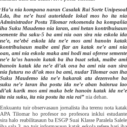
Ha’u nia kompana naran Casalak Rai Sorte Unipesoal
“
Lda, iha ne’e husi autoridade lokal mos ho ita nia
Administrador Postu Tilomar rekomenda ba kompañia
iha Suku Maudemo nia laran, ami hetan kontribuisaun
semente iha saku-5 ba ami nia oan sira nia eskola ida
ne’e, ne’ebé eskola ida ne’e mos ami hanoin katak
kontribuisaun maibe ami fiar an katak ne’e ami nia
oan, ami nia eskola maka ami hodi mai oferese semente
ne’e la’os hanoin katak ba iha buat seluk, maibe ami
hanoin katak ida ne’e di’ak ona ba ami nia oan sira
nia futuru no di’ak mos ba ami, nudar Tilomar oan iha
Suku Maudemo ida ne’e hakarak atu dezenvolve ba
suku ne’e laran iha postu ida ne’e aban bainrua lao
di’ak karik mos ami maka bele hanoin katak ida ne’e
ita nia suku, ita nia postu ita nia rai”
nia dehan.
Enkuantu tuir observasaun jornalista iha terenu nota katak
APA Tilomar ho profesor no profesora inklui estudante
sira halo reabilitasaun ba ESGP
Suai
Klasse Paralela Salele
iha sala 3, no tuir informasaun katak eskola refere hari iha