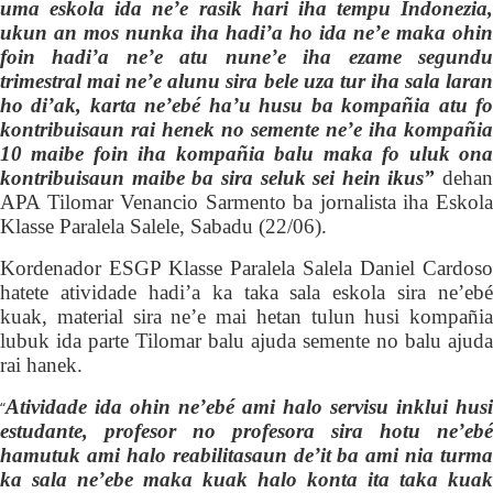
uma eskola ida ne’e rasik hari iha tempu Indonezia,
ukun an mos nunka iha hadi’a ho ida ne’e maka ohin
foin hadi’a ne’e atu nune’e iha ezame segundu
trimestral mai ne’e alunu sira bele uza tur iha sala laran
ho di’ak, karta ne’ebé ha’u husu ba kompañia atu fo
kontribuisaun rai henek no semente ne’e iha kompañia
10 maibe foin iha kompañia balu maka fo uluk ona
kontribuisaun maibe ba sira seluk sei hein ikus”
dehan
APA Tilomar Venancio Sarmento ba jornalista iha Eskola
Klasse Paralela Salele, Sabadu (22/06).
K
ordenador ESGP Klasse Paralela Salela Daniel Cardoso
hatete atividade hadi’a ka taka sala eskola sira ne’ebé
kuak, material sira ne’e mai hetan tulun husi kompañia
lubuk ida parte Tilomar balu ajuda semente no balu ajuda
rai hanek.
Atividade ida ohin ne’ebé ami halo servisu inklui husi
“
estudante, profesor no profesora sira hotu ne’ebé
hamutuk ami halo reabilitasaun de’it ba ami nia turma
ka sala ne’ebe maka kuak halo konta ita taka kuak