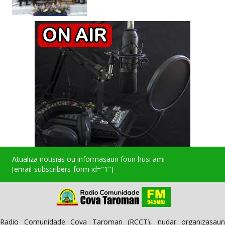
Atualiza notisias ou informasaun foun husi ami
[email-subscribers-form id="1"]
Radio Comunidade Cova Taroman (RCCT), nudar organizasaun