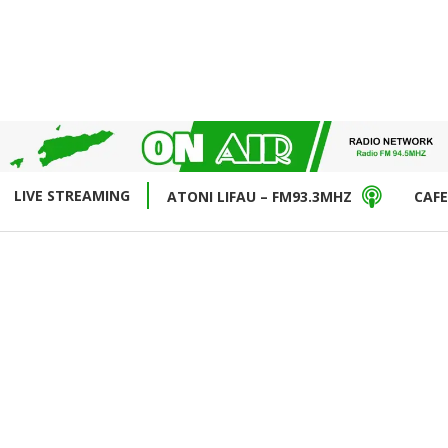
LIVE STREAMING
ATONI LIFAU – FM93.3MHZ
CAFE