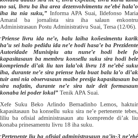
no sai, livru ba iha area dezenvolvimentu ne’ebé hala’o
iha ita nia suku,”
Informa APA Suai, Ildefonso Maria
Amaral ba jornalista sira iha salaun enkontru
Administrasaun Postu Administrativu Suai, Tersa (12/06).
P
riense livru ida ne’e, balu laiha koñesimentu karik
“
ha’u sei halo pedidu ida ne’e hodi hasa’e ba Prezidente
Autoridade
M
unisipiu atu nune’e hodi bele f
kapasitasaun ba membru konsellu suku sira hodi bele
kompriende di’ak liu tan lala’ok livru 18 ne’ebé suku
iha, durante ne’e sira priense hela buat balu la’o di’ak
tuir ami nia observasaun maibe presija kapasitasaun ba
sira nafatin, durante ne’e sira tuir deit formasaun
konaba lei poder lokal”
Tenik APA Suai.
Xefe Suku Beko Arlindo Bernadinho Lemos, haktuir
kapasitasaun ba konsellu suku sira ne’e pertenente tebes,
liliu ba ofisial administrasaun atu
komprende di’ak li
konaba
prinesa
mentu livru 18
iha suku.
Pertenente liu ba ofisial administrasaun na’in-3 ne’ebé
“