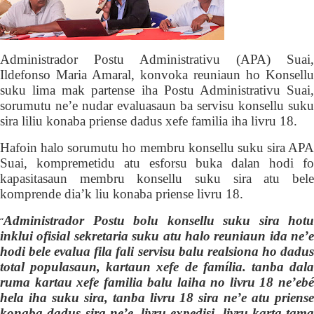
Administrador Postu Administrativu (APA) Suai,
Ildefonso Maria Amaral,
konvoka reuniaun ho Konsellu
suku lima mak partense iha
Postu Administrativu Suai
sorumutu ne’e nudar
evaluasaun ba servisu konsellu suku
sira
liliu
konaba
priense dadus xefe familia
iha
livru 18.
Hafoin halo sorumutu ho membru konsellu suku sira APA
Suai,
kompremetidu atu esforsu
buka dalan hodi f
kapasitasaun membru konsellu suku sira
atu bel
komprende dia’k liu konaba
pr
i
ense livru 18.
A
dministrador
P
ostu bolu konsellu suku sira hotu
“
inklui ofisial sekretaria suku atu halo reuniaun ida ne’e
hodi bele evalua fila fali servisu balu realsiona ho dadus
total populasaun, kartaun xefe de família. tanba dala
ruma kartau xefe familia balu laiha no livru 18 ne’ebé
hela iha suku sira, tanba livru 18 sira ne’e atu priense
konaba dadus sira ne’e, livru expedisi, livru karta tama