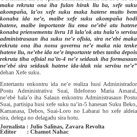
maka rekruta ona iha fulan hirak liu ba, xefe suku
akompaña, la’os xefe suku maka hatene muito bem
konaba ida ne’e, maibe xefe suku akompaña hodi
hatene, maibe importante liu ema ne’ebé atu hatene
kon
a
ba priensementu livru 18 lala’ok atu hala’o servisu
administrasaun iha suku ne’e ofisia, sira ne’ebé maka
rekruta ona iha nonu governu ne’e maka nia tenke
hatene liu, ne’ebe ida ne’e importante tebes tanba depois
rekruta tiha ofisial na’in-4 ne’e seidauk iha formasaun
ne’ebé sira seidauk hatene ida-idak nia servisu ne’e”
dehan Xefe suku.
Entertantu enkontru ida ne’e realiza husi Administrador
Postu Administrativu Suai, Ildefonso Maria Amaral,
ne’ebé hala’o iha Salaun enkontru Administrasaun Postu
Suai, partisipa
husi
xefe suku na’in-5 hanesan Suku Beko,
Kamanasa, Debos, Suai-Loro no Labarai ho xefe aldeia
sira, delega no delagadu sira hotu.
Jornalista : Julio Salinas, Zavara Revolta
Editor : Chamot Nahac