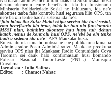
Nia
hasara
akontesementu
foin lalais iha Suku Matai
mosu
dezintendementu entre
benefisariu ida
ho
funsionari
Ministeriu Solidariedade Sosial no Inkluzaun, ida ne’e
akontese tanba falta kontrolu husi seguransa liliu OPS, tan
ne’e ba oin tenke hadi’a sistema ida ne’e.
foin lalais iha Suku Matai ekipa servisu ida husi sosial,
“
ema benefisariu ida trata, tolok ba hau nia funsionariu
MSSI nian, bainhira akontese hau husu tuir dehan
katak menus de kontrolu husi OPS, ne’ebé ba oin tenke
hadi’a sistema ida ne’e”
APA Maukatar husu.
Entertantu relasiona ho notisia ne’ebé publika ona kona ba
Administrador Postu Adminisitrativu Maukatar preokupa
servisu OPS nian iha Maukatar, Radio Comunidade Cova
Taroman sei dauk h
alo
konfirmasaun husi komando
Polisiai Nasional Timor-Leste (PNTL) Munisipiu
Covalima.
Jornalista : Julio Salinas
Editor : Chamot Nahac