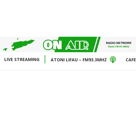
LIVE STREAMING
ATONI LIFAU – FM93.3MHZ
CAFE