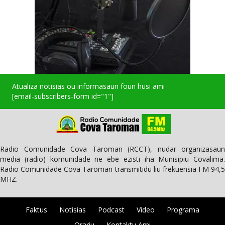
Atualiza notisias ou informasaun foun husi ami
[email-subscribers-form id="1"]
Radio Comunidade Cova Taroman (RCCT), nudar organizasaun
media (radio) komunidade ne ebe ezisti iha Munisipiu Covalima.
Radio Comunidade Cova Taroman transmitidu liu frekuensia FM 94,5
MHZ.
Faktus
Notisias
Podcast
Video
Programa
Orariu
Kontaktu Ami