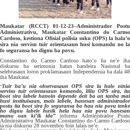
Maukatar (RCCT) 01
-12-23
–Administrador Post
Administrativu, Maukatar Constantino do Carmo
Cardoso, kestiona Ofisial polisia suku (OPS) la hala’o
sira nia servisu tuir orientasaun husi komand
u
no la
fo seguransa ho dignu ba povu.
Constantino do Carmo Cardoso hato’o lia ne’e iha
diskursu ba serimonia hatun bandeira Nasional
ba
selebrasaun loron proklamasaun Independensia ba dala 48
iha Maukatar.
Tuir ha’u nia observasaun OPS sira la halo ninia
“
servisu tuir orientasaun komando, liliu OPS sira, ita
boot sira labele hanoin depende deit ba an tanba mai
husi instituisaun, mais labele, hanesan administrador
postu ita boot sira fo seguransa ba hau nia povu tenke
ho dignu labele husik hela hau nia povu hanesan
manu oan ki’ik ida”
informa Administrador Postu
Administrativu Maukatar Constantino do Carmo Cardoso
ia nia diskursu 28 novembru foin lalais ne’e.