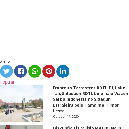
Array
Popular
Fronteira Terrestres RDTL-RI, Loke
fali, Sidadaun RDTL bele halo Viazen
Sai ba Indonesia no Sidadun
Estrajeiru bele Tama mai Timor
Leste
October 17, 2020
Diskunfia Eis Milisia MAHIDI Na’in 3