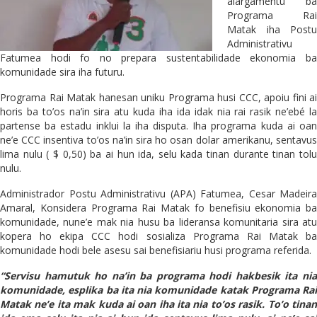
alargamentu ba
Programa Rai
Matak iha Postu
Administrativu
Fatumea hodi fo no prepara sustentabilidade ekonomia ba
komunidade sira iha futuru.
Programa Rai Matak hanesan uniku Programa husi CCC, apoiu fini ai
horis ba to’os na’in sira atu kuda iha ida idak nia rai rasik ne’ebé la
partense ba estadu inklui la iha disputa. Iha programa kuda ai oan
ne’e CCC insentiva to’os na’in sira ho osan dolar amerikanu, sentavus
lima nulu ( $ 0,50) ba ai hun ida, selu kada tinan durante tinan tolu
nulu.
Administrador Postu Administrativu (APA) Fatumea, Cesar Madeira
Amaral, Konsidera Programa Rai Matak fo benefisiu ekonomia ba
komunidade, nune’e mak nia husu ba lideransa komunitaria sira atu
kopera ho ekipa CCC hodi sosializa Programa Rai Matak ba
komunidade hodi bele asesu sai benefisiariu husi programa referida.
“Servisu hamutuk ho na’in ba programa hodi hakbesik ita nia
komunidade, esplika ba ita nia komunidade katak Programa Rai
Matak ne’e ita mak kuda ai oan iha ita nia to’os rasik. To’o tinan