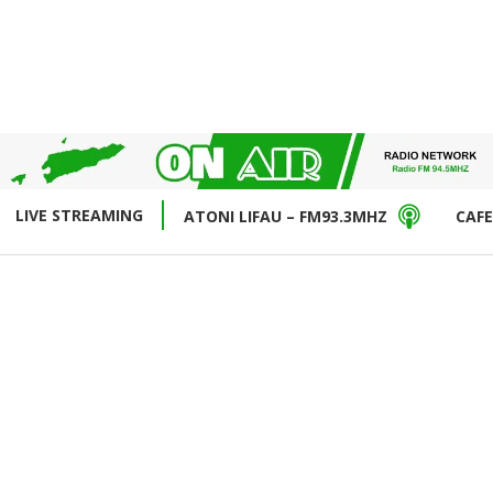
LIVE STREAMING
ATONI LIFAU – FM93.3MHZ
CAFE