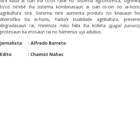
sira kuda ai oan iha to’os rasik ho Sistema agrofloresta, signifika
to’os ne’ebé iha sistema kombinasaun ai oan oi-oin no ai-horis
agrikultura sira. Sistema ne’e aumenta produtu no kriasaun ho
diversifika ba ai-horis, hadia’k kualidade agrikultura, prevene
degradasaun rai, minimiza risku falla iha kolleta
(gagal panen)
,
protesaun ba erosaun rai no hamenus uja adubus.
Jornalista : Alfredo Barreto
Edito : Chamot Nahac