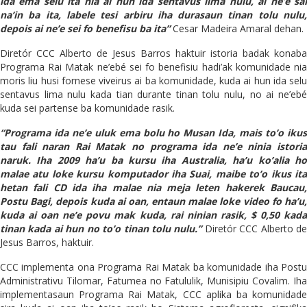
ida ema selu ita nia ai hun ida sentavus lima nulu, ai ne’e sai
na’in ba ita, labele tesi arbiru iha durasaun tinan tolu nulu,
depois ai ne’e sei fo benefisu ba ita”
Cesar Madeira Amaral dehan.
Diretór CCC Alberto de Jesus Barros haktuir istoria badak konaba
Programa Rai Matak ne’ebé sei fo benefisiu hadi’ak komunidade nia
moris liu husi fornese viveirus ai ba komunidade, kuda ai hun ida selu
sentavus lima nulu kada tian durante tinan tolu nulu, no ai ne’ebé
kuda sei partense ba komunidade rasik.
“Programa ida ne’e uluk ema bolu ho Musan Ida, mais to’o ikus
tau fali naran Rai Matak no programa ida ne’e ninia istoria
naruk. Iha 2009 ha’u ba kursu iha Australia, ha’u ko’alia ho
malae atu loke kursu komputador iha Suai, maibe to’o ikus ita
hetan fali CD ida iha malae nia meja leten hakerek Baucau,
Postu Bagi, depois kuda ai oan, entaun malae loke video fo ha’u,
kuda ai oan ne’e povu mak kuda, rai ninian rasik, $ 0,50 kada
tinan kada ai hun no to’o tinan tolu nulu.”
Diretór CCC Alberto d
Jesus Barros, haktuir.
CCC implementa ona Programa Rai Matak ba komunidade iha Postu
Administrativu Tilomar, Fatumea no Fatululik, Munisipiu Covalim. Iha
implementasaun Programa Rai Matak, CCC aplika ba komunidade