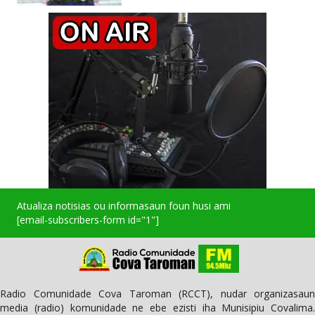
Atualiza notisias ou informasaun foun husi ami
[email-subscribers-form id="1"]
Radio Comunidade Cova Taroman (RCCT), nudar organizasaun
media (radio) komunidade ne ebe ezisti iha Munisipiu Covalima.