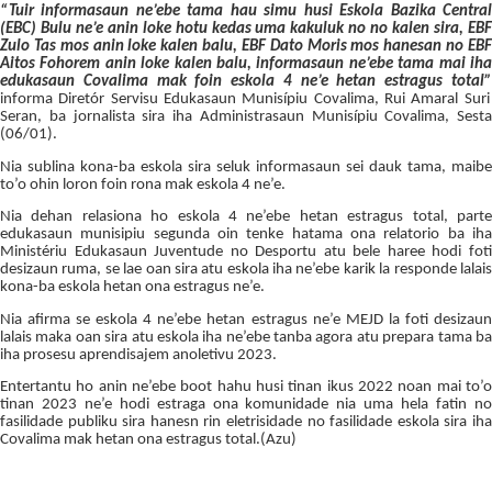
“Tuir informasaun ne’ebe tama hau simu husi Eskola Bazika Central
(EBC) Bulu ne’e anin loke hotu kedas uma kakuluk no no kalen sira, EBF
Zulo Tas mos anin loke kalen balu, EBF Dato Moris mos hanesan no EBF
Aitos Fohorem anin loke kalen balu, informasaun ne’ebe tama mai iha
edukasaun Covalima mak foin eskola 4 ne’e hetan estragus total”
informa Diretór Servisu Edukasaun Munisípiu Covalima, Rui Amaral Suri
Seran, ba jornalista sira iha Administrasaun Munisípiu Covalima, Sesta
(06/01).
Nia sublina kona-ba eskola sira seluk informasaun sei dauk tama, maibe
to’o ohin loron foin rona mak eskola 4 ne’e.
Nia dehan relasiona ho eskola 4 ne’ebe hetan estragus total, parte
edukasaun munisipiu segunda oin tenke hatama ona relatorio ba iha
Ministériu Edukasaun Juventude no Desportu atu bele haree hodi foti
desizaun ruma, se lae oan sira atu eskola iha ne’ebe karik la responde lalais
kona-ba eskola hetan ona estragus ne’e.
Nia afirma se eskola 4 ne’ebe hetan estragus ne’e MEJD la foti desizaun
lalais maka oan sira atu eskola iha ne’ebe tanba agora atu prepara tama ba
iha prosesu aprendisajem anoletivu 2023.
Entertantu ho anin ne’ebe boot hahu husi tinan ikus 2022 noan mai to’o
tinan 2023 ne’e hodi estraga ona komunidade nia uma hela fatin no
fasilidade publiku sira hanesn rin eletrisidade no fasilidade eskola sira iha
Covalima mak hetan ona estragus total.(Azu)