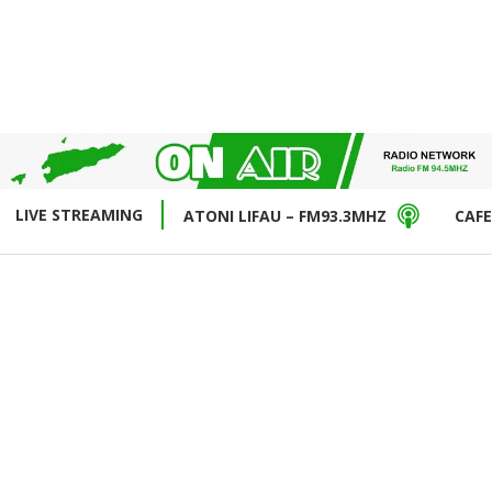
LIVE STREAMING
ATONI LIFAU – FM93.3MHZ
CAFE