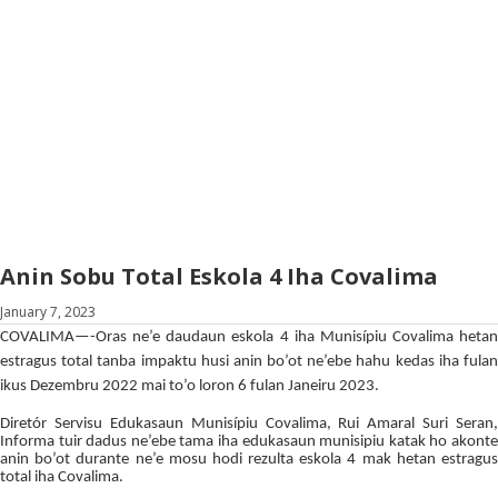
Anin Sobu Total Eskola 4 Iha Covalima
January 7, 2023
COVALIMA—-Oras ne’e daudaun eskola 4 iha Munisípiu Covalima hetan
estragus total tanba impaktu husi anin bo’ot ne’ebe hahu kedas iha fulan
ikus Dezembru 2022 mai to’o loron 6 fulan Janeiru 2023.
Diretór Servisu Edukasaun Munisípiu Covalima, Rui Amaral Suri Seran,
Informa tuir dadus ne’ebe tama iha edukasaun munisipiu katak ho akonte
anin bo’ot durante ne’e mosu hodi rezulta eskola 4 mak hetan estragus
total iha Covalima.