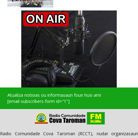
Atualiza notisias ou informasaun foun husi ami
[email-subscribers-form id="1"]
Radio Comunidade Cova Taroman (RCCT), nudar organizasaun