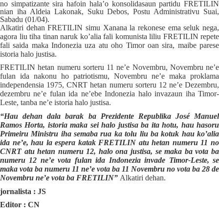
no simpatizante sira hafoin hala’o konsolidasaun partidu FRETILIN
nian iha Aldeia Lakonak, Suku Debos, Postu Administrativu Suai,
Sabadu (01/04).
Alkatiri dehan FRETILIN simu Xanana la rekonese ema seluk nega,
agora liu tiha tinan naruk ko’alia fali komunista liliu FRETILIN repete
fali saida maka Indonezia uza atu oho Timor oan sira, maibe parese
istoria halo justisa.
FRETILIN hetan numeru sorteru 11 ne’e Novembru, Novembru ne’e
fulan ida nakonu ho patriotismu, Novembru ne’e maka proklama
independensia 1975, CNRT hetan numeru sorteru 12 ne’e Dezembru,
dezembru ne’e fulan ida ne’ebe Indonezia halo invazaun iha Timor-
Leste, tanba ne’e istoria halo justisa.
“Hau dehan dala barak ba Prezidente Republika José Manuel
Ramos Horta, istoria maka sei halo justisa ba ita hotu, hau hasoru
Primeiru Ministru iha semaba rua ka tolu liu ba kotuk hau ko’alia
ida ne’e, hau la espera katak FRETILIN atu hetan numeru 11 no
CNRT atu hetan numeru 12, halo ona justisa, se maka ba vota ba
numeru 12 ne’e vota fulan ida Indonezia invade Timor-Leste, se
maka vota ba numeru 11 ne’e vota ba 11 Novembru no vota ba 28 de
Novembru ne’e vota ba FRETILIN”
Alkatiri dehan.
jornalista : JS
Editor : CN