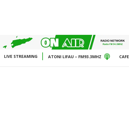
LIVE STREAMING
ATONI LIFAU – FM93.3MHZ
CAFE