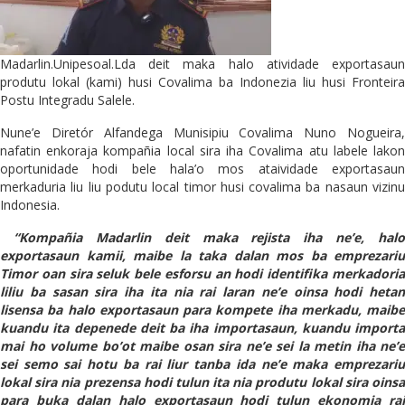
Madarlin.Unipesoal.Lda deit maka halo atividade exportasaun
produtu lokal (kami) husi Covalima ba Indonezia liu husi Fronteira
Postu Integradu Salele.
Nune’e Diretór Alfandega Munisipiu Covalima Nuno Nogueira,
nafatin enkoraja kompañia local sira iha Covalima atu labele lakon
oportunidade hodi bele hala’o mos ataividade exportasaun
merkaduria liu liu podutu local timor husi covalima ba nasaun vizinu
Indonesia.
“Kompañia Madarlin deit maka rejista iha ne’e, halo
exportasaun kamii, maibe la taka dalan mos ba emprezariu
Timor oan sira seluk bele esforsu an hodi identifika merkadoria
liliu ba sasan sira iha ita nia rai laran ne’e oinsa hodi hetan
lisensa ba halo exportasaun para kompete iha merkadu, maibe
kuandu ita depenede deit ba iha importasaun, kuandu importa
mai ho volume bo’ot maibe osan sira ne’e sei la metin iha ne’e
sei semo sai hotu ba rai liur tanba ida ne’e maka emprezariu
lokal sira nia prezensa hodi tulun ita nia produtu lokal sira oinsa
para buka dalan halo exportasaun hodi tulun ekonomia rai