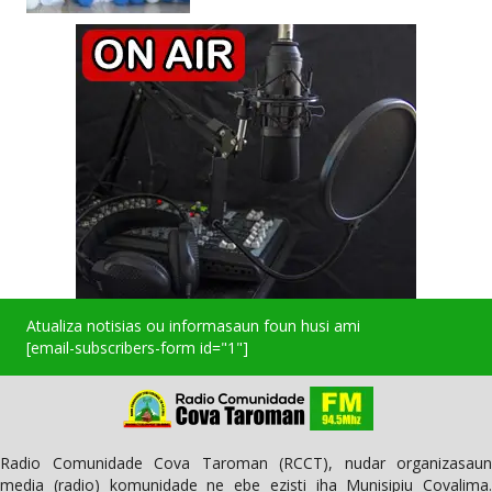
Atualiza notisias ou informasaun foun husi ami
[email-subscribers-form id="1"]
Radio Comunidade Cova Taroman (RCCT), nudar organizasaun
media (radio) komunidade ne ebe ezisti iha Munisipiu Covalima.