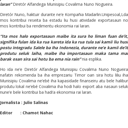
laran”
Diretór Alfandega Munisipiu Covalima Nuno Nogueira.
Diretór Nuno, haktuir durante ne’e Kompañia Madarlin.Unipesoal,Lda
mos kontribui reseita ba estadu liu husi atividade exportasaun no
mos kontribui ba rendimentu ekonomia rai laran.
“Ita mos halo exportasaun maibe ita sura ho liman fuan de’it,
signifika fulan ida ka rua kareta ida ka rua tula sai kamii liu husi
postu integradu Salele ba iha Indonezia, durante ne’e kamii de’it
produtu seluk laiha, maibe iha importasaun maka tama mai
barak osan sira sai hotu ba ema nia rain”
nia esplika.
Ho ida ne’e Diretór Alfandega Munisipiu Covalima Nuno Nogueira
nafatin rekomenda ba iha emprezariu Timor oan sira hotu liliu iha
Munisipiu Covalima ne’ebé iha kapasidade finanseiru atu bele halibur
produtu lokal ne’ebé Covalima iha hodi halo export aba nasaun seluk
nune’e bele kontribui ba hadi’a ekonomia rai laran.
Jornalista : Julio Salinas
Editor : Chamot Nahac