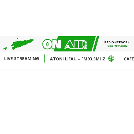
LIVE STREAMING
ATONI LIFAU – FM93.3MHZ
CAFE