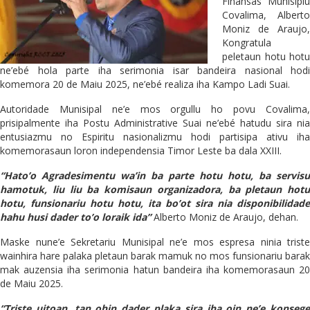
Finansas Munisipiu
Covalima, Alberto
Moniz de Araujo,
Kongratula
peletaun hotu hotu
ne’ebé hola parte iha serimonia isar bandeira nasional hodi
komemora 20 de Maiu 2025, ne’ebé realiza iha Kampo Ladi Suai.
Autoridade Munisipal ne’e mos orgullu ho povu Covalima,
prisipalmente iha Postu Administrative Suai ne’ebé hatudu sira nia
entusiazmu no Espiritu nasionalizmu hodi partisipa ativu iha
komemorasaun loron independensia Timor Leste ba dala XXIII.
“Hato’o Agradesimentu wa’in ba parte hotu hotu, ba servisu
hamotuk, liu liu ba komisaun organizadora, ba pletaun hotu
hotu, funsionariu hotu hotu, ita bo’ot sira nia disponibilidade
hahu husi dader to’o loraik ida”
Alberto Moniz de Araujo, dehan.
Maske nune’e Sekretariu Munisipal ne’e mos espresa ninia triste
wainhira hare palaka pletaun barak mamuk no mos funsionariu barak
mak auzensia iha serimonia hatun bandeira iha komemorasaun 20
de Maiu 2025.
“Triste uitoan, tan ohin dader plaka sira iha oin ne’e konsege