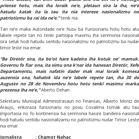
priense hotu, mais iha loraik ne’e, pletaun sira la iha, ne’e
hatudu katak ita la tau ita nia interese nasionalizmu no
patriotizmu ba rai ida ne’e.”
tenik nia.
Tan ne’e maka Autoridade ne’e husu ba Funsionariu hotu hotu atu
labele repete tan no tenki partisipa masimu iha serimonia nasional
sira seluk hodi hatudu sentidu nasionalizmu no patriotizmu ba nudar
timor leste nia emar.
“Ba Diretór sira, ita bo’ot hare kadeira iha kotuk ne’ mamuk.
Governu fo fiar ona, ita simu ona k’nar ida hanesan Diretór, Xefe
Departamentu, mais nafatin dader mak mai loraik komesa
auzensia ona, hahalok ida ne’e labele repete tan, iha 30 de
Augusto no 28 de Novembru hotu hotu tenki masimu marka
prezensa iha ne’e,”
Aberto Dehan.
Sekretariu Munisipal Administrasaun no Finansas, Alberto Moniz de
Araujo, enkoraza funsionariu no povu Covalima tomak atu tau
importasia no fo kontinensia ba serimonia hasa’e bandeira nasional
hodi hatudu sentidu nasionalizamu no patriotizmu nudar Timor Leste
nia emar.
Jornalista : Chamot Nahac