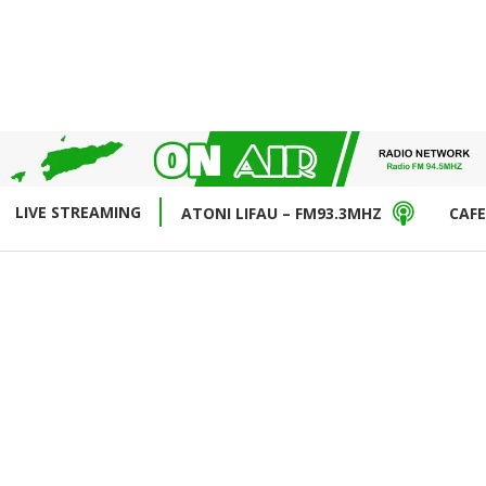
LIVE STREAMING
ATONI LIFAU – FM93.3MHZ
CAFE