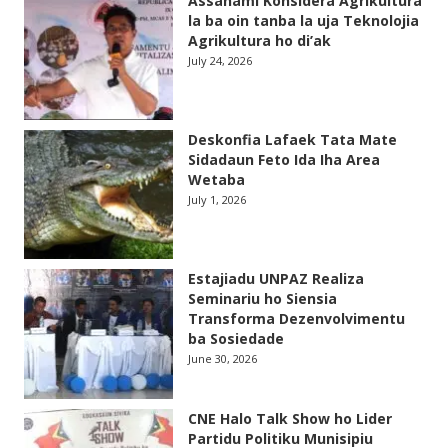
Assanami Konsidera Agrikultura
la ba oin tanba la uja Teknolojia
Agrikultura ho di’ak
July 24, 2026
Deskonfia Lafaek Tata Mate
Sidadaun Feto Ida Iha Area
Wetaba
July 1, 2026
Estajiadu UNPAZ Realiza
Seminariu ho Siensia
Transforma Dezenvolvimentu
ba Sosiedade
June 30, 2026
CNE Halo Talk Show ho Lider
Partidu Politiku Munisipiu