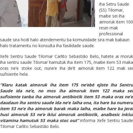
iha Setru Saude
(SS) Tilomar,
maibe sei iha
aimoruk item 100
resin mak
professional
saude sira hodi halo atendementu ba komunidade sira mak babaun
halo tratamentu no konsulta iha fasilidade saude.
Xefe Sentru Saude Tilomar Carlito Sebastião Belo, hatete ai moruk
iha sentru saude Tilomar hamutuk iha item 175, maibe item 53 maka
oras ne’e stoke out, nune’e iha de’it aimoruk item 122 mak sei
sufisiente hela.
“Klaru katak aimoruk iha item 175 ne’ebé ejiste iha Sentru
Saude ida ne’e, no mos iha aimoruk item 122 maka sei
sufisiente tanba iha aimoruk antibiotik item 53 maka oras ne’e
daudaun iha sentru saude ida ne’e laiha ona, ita hare ba numeru
item 53 ne’e iha aimoruk barak maka laiha, maibe hare ba jeral
husi aimoruk 53 ne’e iklui aimoruk antibiotik, analbesic inklui
vitamina hamutuk 53 maka stoc out”
informa Xefe Sentru Saud
Tilomar Carlito Sebastião Belo.