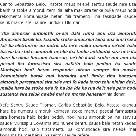
Carlito Sebastião Belo,
hatete meus ne’ebé sentru saude ne’e uz
bainhira stoke aimoruk item ida laiha mak sira tenke buka meus hodi
rekomenta komunidade hetan fali tramentu iha fasilidade saude
seluk mak ejiste iha are juriduku TIlomar.
“Iha aimoruk antibiotik oi-oin dala ruma ami uza aimoruk
Amocxilin barak liu, kuandu stoke amocxilin laiha ona ami troka
fali ba eletronicin ou outric ida ne’e maka maneira ne’ebé halo
bazeia ba stoke aimoruk ne’ebé iha tanba antibiotik sira ne’e ita
hare ba ninia funsaun hanesan, ne’ebé karik stoke out ami nia
pesoal iha farmasista sira nafatin halo pedidu ba saude
Munisipiu hodi hetan responde uitoan sempre iha maske
komunidade barak mai konsulta ami limita tiha hanesan
aimoruk parcetamol sira ne’e ami fo kada loron tolu ninian de’it,
maibe hare ba stoke ne’e fo ba ida ida ka rua de’it ne’e para hodi
sustenta sira seluk ne’ebé mai ho moras hanesan”
nia dehan.
Xefe Sentru Saude Tilomar, Carlito Sebastião Belo, hatete kuandu
hare ba numeru aimoruk komesa stoke menus pesoal farmasista
sira komesa halo kedas pedidu hodi husu aimoruk ba iha servisu
saude Munisipiu Covalima atu nune’e sentru saude bele hetan kedas
aimoruk hodi halo tratamentu ba komunidade sira ne’ebé mai
konsulta ka mai baixa iha sentru saude refere.