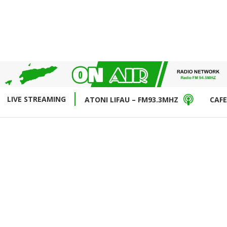
LIVE STREAMING
ATONI LIFAU – FM93.3MHZ
CAFE