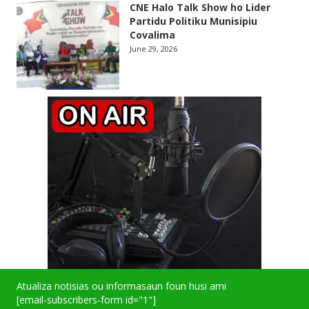
CNE Halo Talk Show ho Lider
Partidu Politiku Munisipiu
Covalima
June 29, 2026
Atualiza notisias ou informasaun foun husi ami
[email-subscribers-form id="1"]