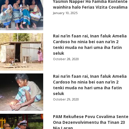
Yasmin Napper Ho Familia Kontente
wainhira halo Ferias Vizita Covalima
January 10, 2025
Rai na’in faan rai, Inan faluk Amelia
Cardoso ho ninia bei oan na’in 2
tenki muda no hari uma iha fatin
seluk
October 28, 2020
Rai na’in faan rai, Inan faluk Amelia
Cardoso ho ninia bei oan na’in 2
tenki muda no hari uma iha fatin
seluk
October 29, 2020
PAM Rekuñese Povu Covalima Sente
Ona Dezenvolvimentu Iha Tinan 23
Nia Laran