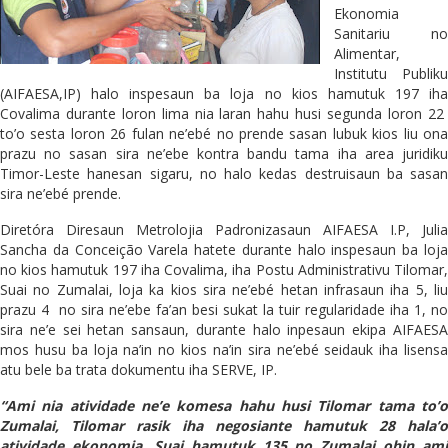
Ekonomia
Sanitariu no
Alimentar,
Institutu Publiku
(AIFAESA,IP) halo inspesaun ba loja no kios hamutuk 197 iha
Covalima durante loron lima nia laran hahu husi segunda loron 22
to’o sesta loron 26 fulan ne’ebé no prende sasan lubuk kios liu ona
prazu no sasan sira ne’ebe kontra bandu tama iha area juridiku
Timor-Leste hanesan sigaru, no halo kedas destruisaun ba sasan
sira ne’ebé prende.
Diretóra Diresaun Metrolojia Padronizasaun AIFAESA I.P, Julia
Sancha da Conceição Varela hatete durante halo inspesaun ba loja
no kios hamutuk 197 iha Covalima, iha Postu Administrativu Tilomar,
Suai no Zumalai, loja ka kios sira ne’ebé hetan infrasaun iha 5, liu
prazu 4 no sira ne’ebe fa’an besi sukat la tuir regularidade iha 1, no
sira ne’e sei hetan sansaun, durante halo inpesaun ekipa AIFAESA
mos husu ba loja na’in no kios na’in sira ne’ebé seidauk iha lisensa
atu bele ba trata dokumentu iha SERVE, IP.
“Ami nia atividade ne’e komesa hahu husi Tilomar tama to’o
Zumalai, Tilomar rasik iha negosiante hamutuk 28 hala’o
atividade ekonomia, Suai hamutuk 135 no Zumalai ohin ami