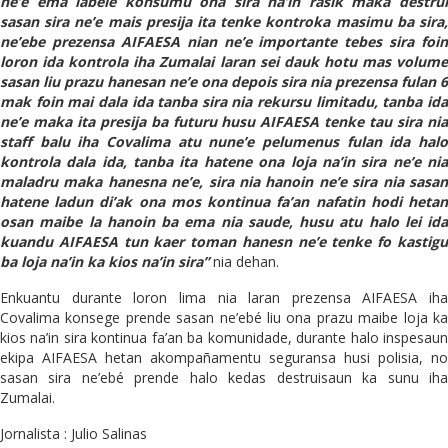
ne’e ema labele konsumu ona sira na’in rasik maka destrui
sasan sira ne’e mais presija ita tenke kontroka masimu ba sira,
ne’ebe prezensa AIFAESA nian ne’e importante tebes sira foin
loron ida kontrola iha Zumalai laran sei dauk hotu mas volume
sasan liu prazu hanesan ne’e ona depois sira nia prezensa fulan 6
mak foin mai dala ida tanba sira nia rekursu limitadu, tanba ida
ne’e maka ita presija ba futuru husu AIFAESA tenke tau sira nia
staff balu iha Covalima atu nune’e pelumenus fulan ida halo
kontrola dala ida, tanba ita hatene ona loja na’in sira ne’e nia
maladru maka hanesna ne’e, sira nia hanoin ne’e sira nia sasan
hatene ladun di’ak ona mos kontinua fa’an nafatin hodi hetan
osan maibe la hanoin ba ema nia saude, husu atu halo lei ida
kuandu AIFAESA tun kaer toman hanesn ne’e tenke fo kastigu
ba loja na’in ka kios na’in sira”
nia dehan.
Enkuantu durante loron lima nia laran prezensa AIFAESA iha
Covalima konsege prende sasan ne’ebé liu ona prazu maibe loja ka
kios na’in sira kontinua fa’an ba komunidade, durante halo inspesaun
ekipa AIFAESA hetan akompañamentu seguransa husi polisia, no
sasan sira ne’ebé prende halo kedas destruisaun ka sunu iha
Zumalai.
Jornalista : Julio Salinas