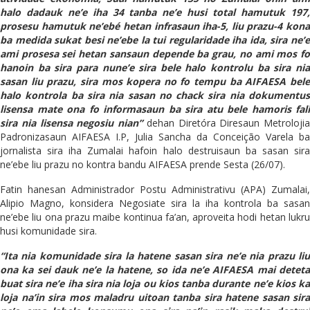
halo dadauk ne’e iha 34 tanba ne’e husi total hamutuk 197,
prosesu hamutuk ne’ebé hetan infrasaun iha-5, liu prazu-4 kona
ba medida sukat besi ne’ebe la tui regularidade iha ida, sira ne’e
ami prosesa sei hetan sansaun depende ba grau, no ami mos fo
hanoin ba sira para nune’e sira bele halo kontrolu ba sira nia
sasan liu prazu, sira mos kopera no fo tempu ba AIFAESA bele
halo kontrola ba sira nia sasan no chack sira nia dokumentus
lisensa mate ona fo informasaun ba sira atu bele hamoris fali
sira nia lisensa negosiu nian”
dehan Diretóra Diresaun Metrolojia
Padronizasaun AIFAESA I.P, Julia Sancha da Conceição Varela ba
jornalista sira iha Zumalai hafoin halo destruisaun ba sasan sira
ne’ebe liu prazu no kontra bandu AIFAESA prende Sesta (26/07).
Fatin hanesan Administrador Postu Administrativu (APA) Zumalai,
Alipio Magno, konsidera Negosiate sira la iha kontrola ba sasan
ne’ebe liu ona prazu maibe kontinua fa’an, aproveita hodi hetan lukru
husi komunidade sira.
“Ita nia komunidade sira la hatene sasan sira ne’e nia prazu liu
ona ka sei dauk ne’e la hatene, so ida ne’e AIFAESA mai deteta
buat sira ne’e iha sira nia loja ou kios tanba durante ne’e kios ka
loja na’in sira mos maladru uitoan tanba sira hatene sasan sira