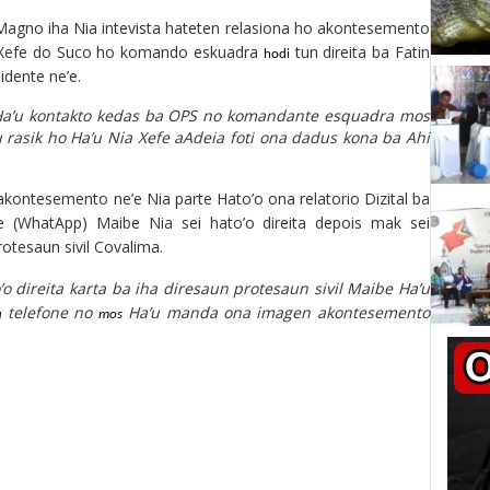
Magno iha Nia intevista hateten relasiona ho akontesemento
X
efe do Suco ho komando eskuadra
tun direita ba Fatin
hodi
sidente ne’e.
a’u konta
k
to kedas ba OPS no komandante esquadra
mos
u rasik ho Ha’u Nia
X
efe a
A
deia foti ona dadus
kona ba Ahi
akontesemento
ne’e Nia parte Hato’o ona relatorio Dizital ba
ne
(WhatApp)
Maibe Nia sei hato’
o
direita
depois mak sei
rotesaun sivil
Covalima
.
’o direita
karta
ba iha diresaun protesaun sivil Maibe Ha’u
telefone no
Ha’u
m
anda ona imagen akontesemento
a
mos