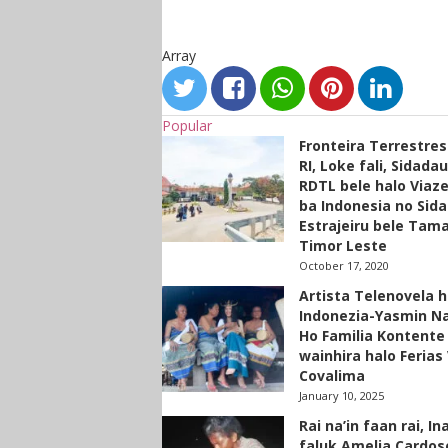
Array
Popular
Fronteira Terrestre
RI, Loke fali, Sidada
RDTL bele halo Viaze
ba Indonesia no Sid
Estrajeiru bele Tam
Timor Leste
October 17, 2020
Artista Telenovela h
Indonezia-Yasmin N
Ho Familia Kontente
wainhira halo Ferias 
Covalima
January 10, 2025
Rai na’in faan rai, In
faluk Amelia Cardos