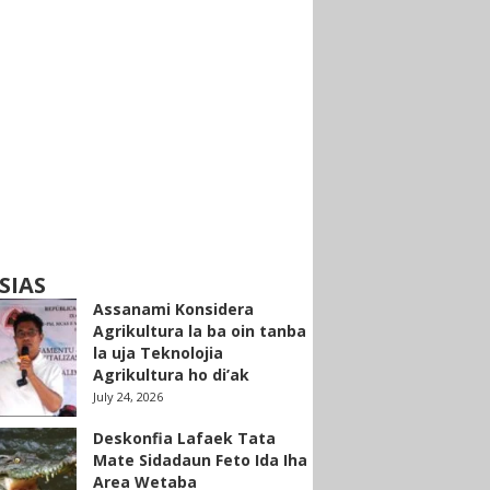
SIAS
Assanami Konsidera
Agrikultura la ba oin tanba
la uja Teknolojia
Agrikultura ho di’ak
July 24, 2026
Deskonfia Lafaek Tata
Mate Sidadaun Feto Ida Iha
Area Wetaba