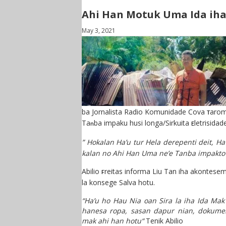
Ahi Han Motuk Uma Ida ihaA
May 3, 2021
b
a
J
ornalista
R
adio
K
omunidade
C
ova
arom
T
Ta
ba i
m
pa
ku
husi longa/
Sirkuita
letrisidad
n
E
” Hokalan Ha’u tur Hela derepenti deit, H
kalan no Ahi Han Uma ne’e Tanba impakto 
Abilio
reitas informa Liu Tan iha akontesem
F
la konsege Salva
hotu.
“Ha’u ho Hau Nia oan Sira la iha Ida Ma
hanesa ropa, sasan dapur
n
ia
n,
dokument
mak ahi han hotu
“
Tenik Abilio