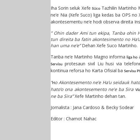
Iha Sorin seluk
X
efe
u
T
azhilin
M
artinho 
S
co
ne’e
Nia (Xefe Suco)
liga kedas ba OPS no
akontes
e
ment
u
ne’e hodi observa direita
In
” Ohin dader Ami tun ekipa, Ta
n
ba ohin H
tun direita ba fatin akontesimento no Ha’
han uma ne’e
”
Dehan Xefe Suco Martinho.
Tanba ne’e
Martinho Magno informa
liga ho
protesaun sivil Liu husi via telefo
Servisu
kontinua reforsa ho Karta Ofisial
ba
Servisu P
“
o
Akontesemento ne’e Ha’u se
i
dauk hato
H
hato’o ona akontesemento ne’
e
ba Sira
Vi
ne ba Sira”
Xefe Martinho dehan tan.
Jornalista : Jana Cardoso & Becky Sodear
Editor : Chamot Nahac