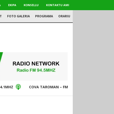
A
EKIPA
KONSELLU
KONTAKTU AMI
T
FOTO GALERIA
PROGRAMA
ORARIU
4.1MHZ
COVA TAROMAN – FM94.5MHZ
DON BO