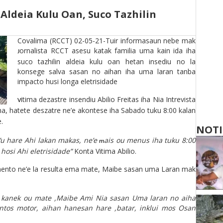
ldeia Kulu Oan, Suco Tazhilin
Covalima (RCCT) 02-05-21-Tuir info
rm
asaun nebe mak
ornalista RCCT asesu katak familia uma kain ida iha
J
suco tazhilin aldeia kulu oan hetan insediu no la
konsege salva sasan no aihan iha uma laran ta
n
ba
i
m
pacto husi longa eletrisidade
itima dezastre insendiu Abilio Freitas iha Nia
I
ntrevista
V
a, hatete deszatre ne’e akontese iha Sabado tuku 8:00 kalan
e.
NOTI
a’u hare Ahi lakan makas, ne’e
ais ou menus iha tuku 8:00
m
hosi Ahi eletrisidade”
Konta Vitima Abilio.
ento ne’e la result
a ema mate,
Maibe
sasan uma Laran mak
k kanek ou mate ,Maibe Ami Nia sasan Uma laran no aiha
os motor, aihan hanesan hare ,batar, inklui
mos
Osan