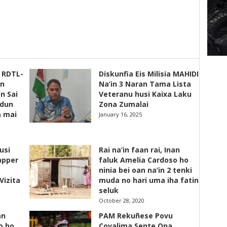
s RDTL-
Diskunfia Eis Milisia MAHIDI
un
Na’in 3 Naran Tama Lista
n Sai
Veteranu husi Kaixa Laku
adun
Zona Zumalai
a mai
January 16, 2025
usi
Rai na’in faan rai, Inan
apper
faluk Amelia Cardoso ho
ninia bei oan na’in 2 tenki
Vizita
muda no hari uma iha fatin
seluk
October 28, 2020
an
PAM Rekuñese Povu
o ho
Covalima Sente Ona