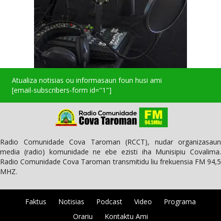
Atualiza notisias ou informasaun foun husi ami
[email-subscribers-form id="1"]
Radio Comunidade Cova Taroman (RCCT), nudar organizasaun
media (radio) komunidade ne ebe ezisti iha Munisipiu Covalima.
Radio Comunidade Cova Taroman transmitidu liu frekuensia FM 94,5
MHZ.
Faktus
Notisias
Podcast
Video
Programa
Orariu
Kontaktu Ami