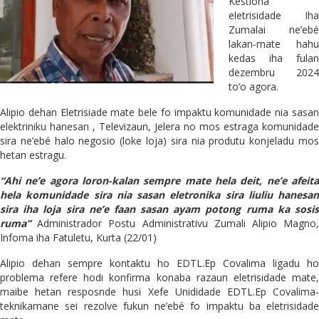
Kestiona
eletrisidade Iha
Zumalai ne’ebé
lakan-mate hahu
kedas iha fulan
dezembru 2024
to’o agora.
Alipio dehan Eletrisiade mate bele fo impaktu komunidade nia sasan
elektriniku hanesan , Televizaun, Jelera no mos estraga komunidade
sira ne’ebé halo negosio (loke loja) sira nia produtu konjeladu mos
hetan estragu.
“Ahi ne’e agora loron-kalan sempre mate hela deit, ne’e afeita
hela komunidade sira nia sasan eletronika sira liuliu hanesan
sira iha loja sira ne’e faan sasan ayam potong ruma ka sosis
ruma”
Administrador Postu Administrativu Zumali Alipio Magno,
Infoma iha Fatuletu, Kurta (22/01)
Alipio dehan sempre kontaktu ho EDTL.Ep Covalima ligadu ho
problema refere hodi konfirma konaba razaun eletrisidade mate,
maibe hetan resposnde husi Xefe Unididade EDTL.Ep Covalima-
teknikamane sei rezolve fukun ne’ebé fo impaktu ba eletrisidade