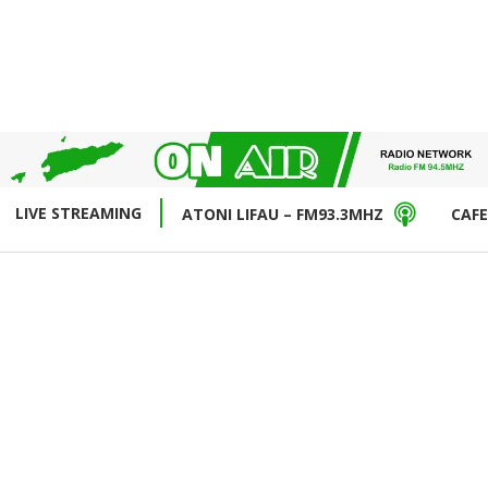
LIVE STREAMING
ATONI LIFAU – FM93.3MHZ
CAFE