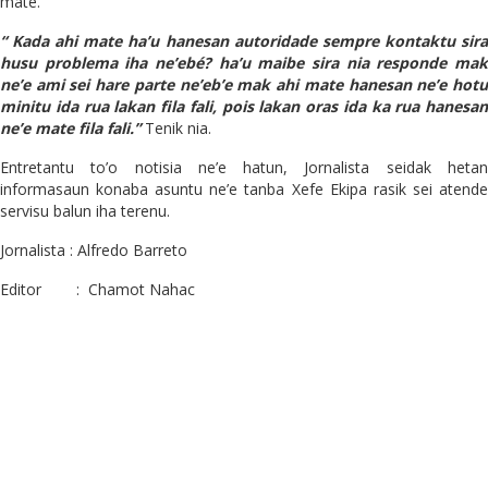
mate.
“ Kada ahi mate ha’u hanesan autoridade sempre kontaktu sira
husu problema iha ne’ebé? ha’u maibe sira nia responde mak
ne’e ami sei hare parte ne’eb’e mak ahi mate hanesan ne’e hotu
minitu ida rua lakan fila fali, pois lakan oras ida ka rua hanesan
ne’e mate fila fali.”
Tenik nia.
Entretantu to’o notisia ne’e hatun, Jornalista seidak hetan
informasaun konaba asuntu ne’e tanba Xefe Ekipa rasik sei atende
servisu balun iha terenu.
Jornalista : Alfredo Barreto
Editor : Chamot Nahac