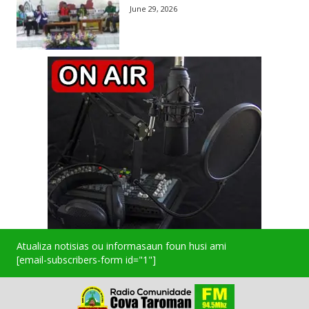
June 29, 2026
Atualiza notisias ou informasaun foun husi ami
[email-subscribers-form id="1"]