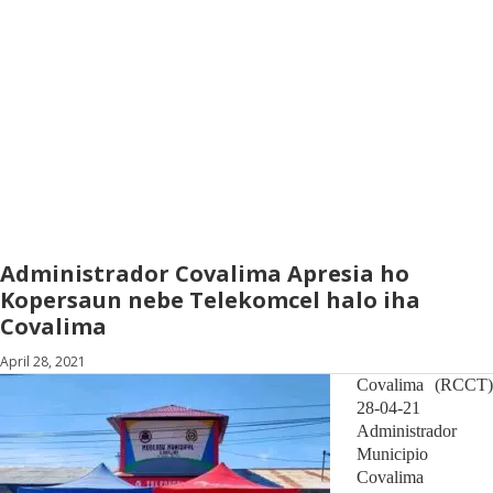
Administrador Covalima Apresia ho
Kopersaun nebe Telekomcel halo iha
Covalima
April 28, 2021
Covalima
(
RCCT
)
28-04-2
1
A
dministrador
Mu
nicipi
o
C
ovalima