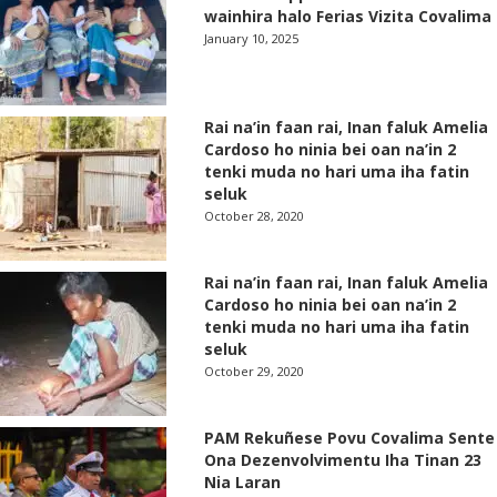
wainhira halo Ferias Vizita Covalima
January 10, 2025
Rai na’in faan rai, Inan faluk Amelia
Cardoso ho ninia bei oan na’in 2
tenki muda no hari uma iha fatin
seluk
October 28, 2020
Rai na’in faan rai, Inan faluk Amelia
Cardoso ho ninia bei oan na’in 2
tenki muda no hari uma iha fatin
seluk
October 29, 2020
PAM Rekuñese Povu Covalima Sente
Ona Dezenvolvimentu Iha Tinan 23
Nia Laran