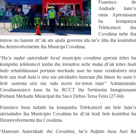
F
ran
s
isco de
A
ndrade
hato’o
ninia Apresiasaun
ba
kompan
y
a
T
el
e
komcel
i
h
a
Covalima nebe
iha
intrese
no hanoin di’’ak
atu ajuda governu ida ne’
e liliu iha kontrubu
ba dezenvolvementu iha Municipi Covalima.
“
Ha’u nudar autoridade local muni
c
ipio
c
ovalima apresia tebes ba
kompnha tel
e
kom
c
el tanba iha inisiativu nebe maka di’ak tebes hod
halo rehabilitasaun portaun merkadu suai ho nune vendedores sira
bele uza hodi hal
a
’o sira nia atividades hanesan fila liman ho nune’e
bele sustenta sira nia vida moris lor-loron nian”
Administrado
Covalia
ransisco kasu lia ba RCCT
iha Serimonia Inaugurasau
Portaun Merkadu Municipal iha Suco Debos Tersa Feira (27-04)
Fransisco husu nafatin ba kompanha Tel
e
kom
c
el atu
bele
hala’o
ativiadades iha
M
uni
c
ipio
C
ovalima ho di’ak
hodi bele kontribui b
Dezenvolvementu iha Covalima.
“
Hanesan Autoridade iha Covalima, ha’u Nafatin husu husi Ba