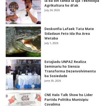
la ba oin tanba la uja Teknolojia
Agrikultura ho di’ak
July 24, 2026
Deskonfia Lafaek Tata Mate
Sidadaun Feto Ida Iha Area
Wetaba
July 1, 2026
Estajiadu UNPAZ Realiza
Seminariu ho Siensia
Transforma Dezenvolvimentu
ba Sosiedade
June 30, 2026
CNE Halo Talk Show ho Lider
Partidu Politiku Munisipiu
Covalima