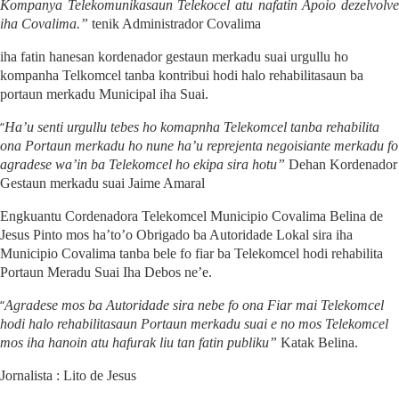
Kompanya Telekomunikasaun Telekocel atu nafatin Apoio dezelvolve
iha Covalima.”
tenik Administrador Covalima
iha fatin hanesan
kordenador gestaun merkadu suai urgu
llu ho
kompanha Telkom
c
el tanba
kontribui hodi halo
rehabilita
saun ba
portaun merkadu
Municipal iha S
uai.
“
H
a’u senti urgu
l
lu tebes ho komapnha Tel
e
kom
c
el tanba rehabilita
ona Portaun merkadu ho nune ha’u reprejenta negoisiante merkadu fo
agradese wa’in ba
T
el
e
kom
c
el ho ekipa sira hotu”
Dehan
Kordenador
G
estaun merkadu suai Jaime
A
maral
Engkuantu C
ordenadora
T
el
e
komcel
M
unicipio
C
ovalima
B
elina de
J
esus
P
into
mos ha’to’o O
brigad
o
ba
A
utoridade
L
okal sira iha
M
unicipio
C
ovalima ta
n
ba
bele fo fiar ba Telekomcel hodi rehabilita
Portaun Meradu Suai Iha Debos ne’e.
“
Agradese mos ba Autoridade sira nebe
fo
ona Fiar mai Telekomcel
hodi
halo
rehabilitasaun
Portaun
merkadu suai e no mos
T
el
e
komcel
mos iha hanoin atu hafurak
liu tan
fatin publiku”
Katak B
elina.
Jornalista : L
ito de
J
esus