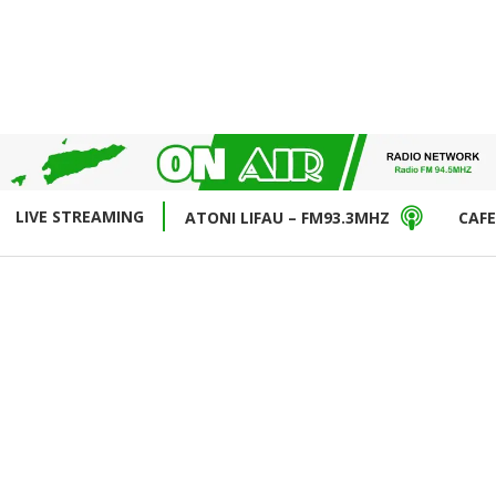
LIVE STREAMING
ATONI LIFAU – FM93.3MHZ
CAFE