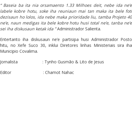
“ Baseia ba ita nia orsamaento 1.33 Milhoes deit, nebe ida ne’e
labele kobre hotu, soke iha reuniaun mai tan maka ita bele foti
dezisaun ho lolos, ida nebe maka prioridade liu, tamba Projeto 40
ne’e, naun medigas ita bele kobre hotu husi total ne’e, tanba ne’e
sei iha diskusaun ketak ida ”
Administrador Salienta.
Entertanto iha diskusaun ne’e partisipa husi Administrador Posto
hitu, no Xefe Suco 30, inklui Diretores linhas Ministeriais sira iha
Municipio Covalima.
Jornalista : Tynho Gusmão & Lito de Jesus
Editor : Chamot Nahac