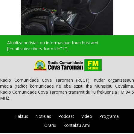
Atualiza notisias ou informasaun foun husi ami
[email-subscribers-form id="1"]
Radio Comunidade Cova Taroman (RCCT), nudar organizasaun
media (radio) komunidade ne ebe ezisti iha Munisipiu Covalima.
Radio Comunidade Cova Taroman transmitidu liu frekuensia FM 94,5
MHZ.
Faktus
Notisias
Podcast
Video
Programa
Orariu
Kontaktu Ami