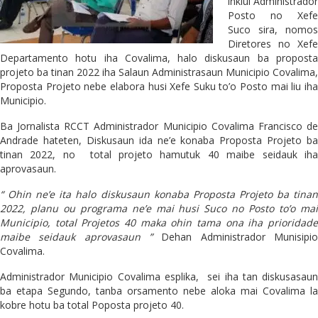
inklui Administrador
Posto no Xefe
Suco sira, nomos
Diretores no Xefe
Departamento hotu iha Covalima, halo diskusaun ba proposta
projeto ba tinan 2022 iha Salaun Administrasaun Municipio Covalima,
Proposta Projeto nebe elabora husi Xefe Suku to’o Posto mai liu iha
Municipio.
Ba Jornalista RCCT Administrador Municipio Covalima Francisco de
Andrade hateten, Diskusaun ida ne’e konaba Proposta Projeto ba
tinan 2022, no total projeto hamutuk 40 maibe seidauk iha
aprovasaun.
“ Ohin ne’e ita halo diskusaun konaba Proposta Projeto ba tinan
2022, planu ou programa ne’e mai husi Suco no Posto to’o mai
Municipio, total Projetos 40 maka ohin tama ona iha prioridade
maibe seidauk aprovasaun ”
Dehan Administrador Munisipio
Covalima.
Administrador Municipio Covalima esplika, sei iha tan diskusasaun
ba etapa Segundo, tanba orsamento nebe aloka mai Covalima la
kobre hotu ba total Poposta projeto 40.