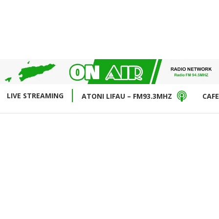
LIVE STREAMING
ATONI LIFAU – FM93.3MHZ
CAFE