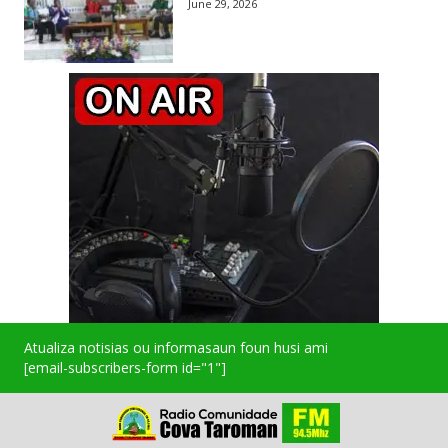
June 29, 2026
Atualiza notisias ou informasaun foun husi ami
[email-subscribers-form id="1"]