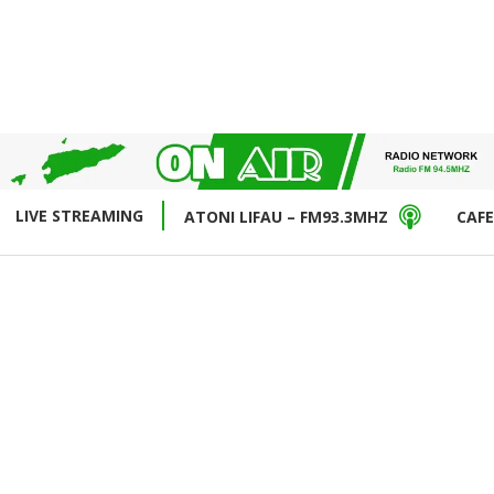
LIVE STREAMING
ATONI LIFAU – FM93.3MHZ
CAFE