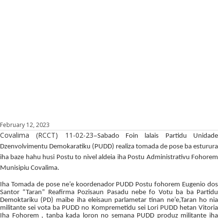
February 12, 2023
Covalima (RCCT) 11-02-23–
Sabado Foin lalais Partidu Unidad
Dzenvolvimentu Demokaratiku (PUDD) realiza tomada de pose ba esturura
iha baze hahu husi Postu to nivel aldeia iha Postu Administrativu Fohorem
Munisipiu Covalima.
Iha Tomada de pose ne’e koordenador PUDD Postu fohorem Eugenio dos
Santor “Taran” Reafirma Pozisaun Pasadu nebe fo Votu ba ba Partidu
Demoktariku (PD) maibe iha eleisaun parlametar tinan ne’e,Taran ho nia
militante sei vota ba PUDD no Kompremetidu sei Lori PUDD hetan Vitoria
Iha Fohorem , tanba kada loron no semana PUDD produz militante iha