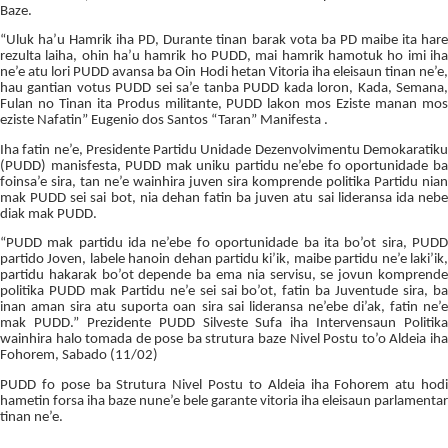
Baze.
“Uluk ha’u Hamrik iha PD, Durante tinan barak vota ba PD maibe ita hare
rezulta laiha, ohin ha’u hamrik ho PUDD, mai hamrik hamotuk ho imi iha
ne’e atu lori PUDD avansa ba Oin Hodi hetan Vitoria iha eleisaun tinan ne’e,
hau gantian votus PUDD sei sa’e tanba PUDD kada loron, Kada, Semana,
Fulan no Tinan ita Produs militante, PUDD lakon mos Eziste manan mos
eziste Nafatin” Eugenio dos Santos “Taran” Manifesta .
Iha fatin ne’e, Presidente Partidu Unidade Dezenvolvimentu Demokaratiku
(PUDD) manisfesta, PUDD mak uniku partidu ne’ebe fo oportunidade ba
foinsa’e sira, tan ne’e wainhira juven sira komprende politika Partidu nian
mak PUDD sei sai bot, nia dehan fatin ba juven atu sai lideransa ida nebe
diak mak PUDD.
“PUDD mak partidu ida ne’ebe fo oportunidade ba ita bo’ot sira, PUDD
partido Joven, labele hanoin dehan partidu ki’ik, maibe partidu ne’e laki’ik,
partidu hakarak bo’ot depende ba ema nia servisu, se jovun komprende
politika PUDD mak Partidu ne’e sei sai bo’ot, fatin ba Juventude sira, ba
inan aman sira atu suporta oan sira sai lideransa ne’ebe di’ak, fatin ne’e
mak PUDD.” Prezidente PUDD Silveste Sufa iha Intervensaun Politika
wainhira halo tomada de pose ba strutura baze Nivel Postu to’o Aldeia iha
Fohorem, Sabado (11/02)
PUDD fo pose ba Strutura Nivel Postu to Aldeia iha Fohorem atu hodi
hametin forsa iha baze nune’e bele garante vitoria iha eleisaun parlamentar
tinan ne’e.