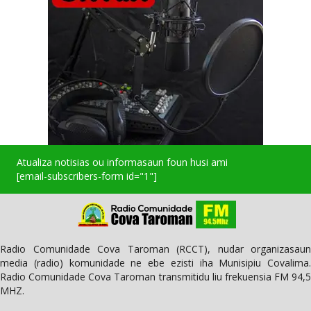
Atualiza notisias ou informasaun foun husi ami
[email-subscribers-form id="1"]
Radio Comunidade Cova Taroman (RCCT), nudar organizasaun
media (radio) komunidade ne ebe ezisti iha Munisipiu Covalima.
Radio Comunidade Cova Taroman transmitidu liu frekuensia FM 94,5
MHZ.