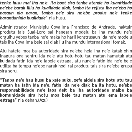
tenke husu mai iha ne’e, ita boot sira tenke atende ho kuantidade
ne’ebe barak liliu ho kualidade diak, tanba ita rejista iha ne’eba ho
nasaun nia naran, tanba ne’e sira ne’ebe produs ne’e tenke
harantianinia kualidade”
nia husu.
Administrador Munisipiu Covalima Francisco de Andrade, haktuir
produtu tais Suai-Loro sai hanesan modelu ba iha mundu ne’e
orgulhu yebes tanba ne’e maka ho harii konstrusaun ida ne’e modelu
tais iha Covalima bele sai diak liu iha mundu internasional tomak.
Atu hatete mos ba autoridade sira ne’ebe hela iha ne’e katak ohin
inagura ona sentru ida ne’e atu hotu-hotu tau matan hamutuk atu
kuidadu fatin ida ne’e labele estraga, atu nune’e fatin ida ne’e bele
utiliza ba tempu ne’ebe naruk hodi rai produtu tais sira ne’ebe grupu
sira soru.
“Tanba ne’e hau husu ba xefe suku, xefe aldeia sira hotu atu tau
matan ba fatin ida ne’e, fatin ida ne’e diak ba ita hotu, ne’ebe
responsabilidade ne’e laos deit ba iha autoridade maibe ba
komunidade sira hotu mos bele tau matan atu ema labele
estraga”
nia dehan.
(
Azu)