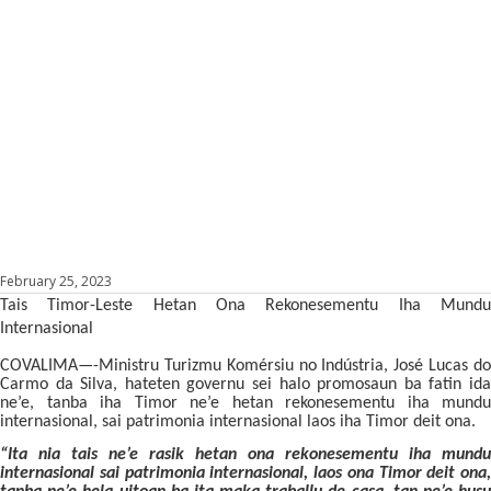
February 25, 2023
Tais Timor-Leste Hetan Ona Rekonesementu Iha Mundu
Internasional
COVALIMA—-Ministru Turizmu Komérsiu no Indústria, José Lucas do
Carmo da Silva, hateten governu sei halo promosaun ba fatin ida
ne’e, tanba iha Timor ne’e hetan rekonesementu iha mundu
internasional, sai patrimonia internasional laos iha Timor deit ona.
“Ita nia tais ne’e rasik hetan ona rekonesementu iha mundu
internasional sai patrimonia internasional, laos ona Timor deit ona,