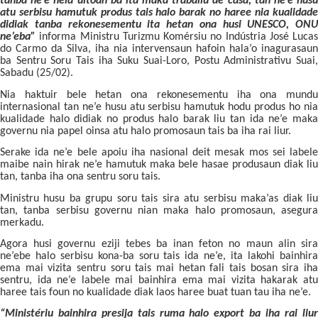
tanba ne’e hela uitoan ba ita maka traballu de casa, tan ne’e husu
atu serbisu hamutuk produs tais halo barak no haree nia kualidade
didiak tanba rekonesementu ita hetan ona husi UNESCO, ONU
ne’eba”
informa Ministru Turizmu Komérsiu no Indústria José Lucas
do Carmo da Silva, iha nia intervensaun hafoin hala’o inagurasaun
ba Sentru Soru Tais iha Suku Suai-Loro, Postu Administrativu Suai,
Sabadu (25/02).
Nia haktuir bele hetan ona rekonesementu iha ona mundu
internasional tan ne’e husu atu serbisu hamutuk hodu produs ho nia
kualidade halo didiak no produs halo barak liu tan ida ne’e maka
governu nia papel oinsa atu halo promosaun tais ba iha rai liur.
Serake ida ne’e bele apoiu iha nasional deit mesak mos sei labele
maibe nain hirak ne’e hamutuk maka bele hasae produsaun diak liu
tan, tanba iha ona sentru soru tais.
Ministru husu ba grupu soru tais sira atu serbisu maka’as diak liu
tan, tanba serbisu governu nian maka halo promosaun, asegura
merkadu.
Agora husi governu eziji tebes ba inan feton no maun alin sira
ne’ebe halo serbisu kona-ba soru tais ida ne’e, ita lakohi bainhira
ema mai vizita sentru soru tais mai hetan fali tais bosan sira iha
sentru, ida ne’e labele mai bainhira ema mai vizita hakarak atu
haree tais foun no kualidade diak laos haree buat tuan tau iha ne’e.
“Ministériu bainhira presija tais ruma halo export ba iha rai liur