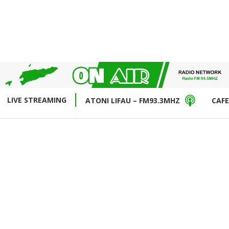
LIVE STREAMING
ATONI LIFAU – FM93.3MHZ
CAFE