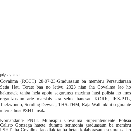
July 28, 2023
Covalima (RCCT) 28-07-23-Graduasaun ba membru Persaudaraan
Setia Hati Terate baa no letivu 2023 nian iha Covalima lao ho
hakmatek tanba hela apoiu seguransa maximu husi polisia no mos
organizasaun arte marsiais sira seluk hanesan KORK, IKS-PTL,
Taekwondo, Seruling Dewata, THS-THM, Raja Wali inklui segurante
interna husi PSHT rasik.
Komandante PNTL Munisipiu Covalima Superintendente Polisia
Calisto Gonzaga hatete, durante serimonia graduasaun ba membru
PSHT iha Covalima lao diak tanba hetan kolaborasaun seguransa ho