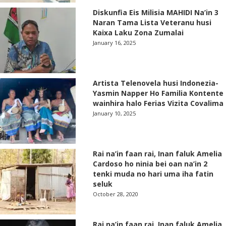
Diskunfia Eis Milisia MAHIDI Na’in 3
Naran Tama Lista Veteranu husi
Kaixa Laku Zona Zumalai
January 16, 2025
Artista Telenovela husi Indonezia-
Yasmin Napper Ho Familia Kontente
wainhira halo Ferias Vizita Covalima
January 10, 2025
Rai na’in faan rai, Inan faluk Amelia
Cardoso ho ninia bei oan na’in 2
tenki muda no hari uma iha fatin
seluk
October 28, 2020
Rai na’in faan rai, Inan faluk Amelia