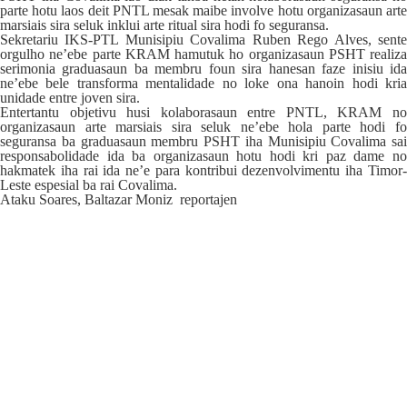
parte hotu laos deit PNTL mesak maibe involve hotu organizasaun arte
marsiais sira seluk inklui arte ritual sira hodi fo seguransa.
Sekretariu IKS-PTL Munisipiu Covalima Ruben Rego Alves, sente
orgulho ne’ebe parte KRAM hamutuk ho organizasaun PSHT realiza
serimonia graduasaun ba membru foun sira hanesan faze inisiu ida
ne’ebe bele transforma mentalidade no loke ona hanoin hodi kria
unidade entre joven sira.
Entertantu objetivu husi kolaborasaun entre PNTL, KRAM no
organizasaun arte marsiais sira seluk ne’ebe hola parte hodi fo
seguransa ba graduasaun membru PSHT iha Munisipiu Covalima sai
responsabolidade ida ba organizasaun hotu hodi kri paz dame no
hakmatek iha rai ida ne’e para kontribui dezenvolvimentu iha Timor-
Leste espesial ba rai Covalima.
Ataku Soares, Baltazar Moniz reportajen