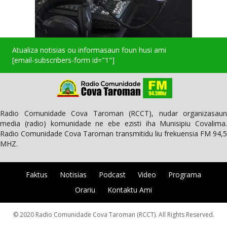
Atualiza notisias ou informasaun foun husi ami
[email-subscribers-form id="1"]
Radio Comunidade Cova Taroman (RCCT), nudar organizasaun
media (radio) komunidade ne ebe ezisti iha Munisipiu Covalima.
Radio Comunidade Cova Taroman transmitidu liu frekuensia FM 94,5
MHZ.
Faktus
Notisias
Podcast
Video
Programa
Orariu
Kontaktu Ami
© 2020 Radio Comunidade Cova Taroman (RCCT). All Rights Reserved.