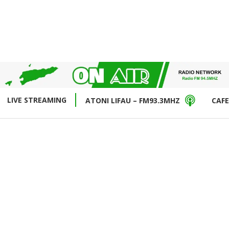
LIVE STREAMING
ATONI LIFAU – FM93.3MHZ
CAFE