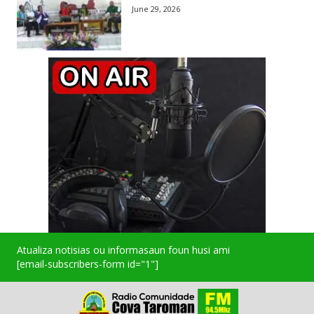
June 29, 2026
Atualiza notisias ou informasaun foun husi ami
[email-subscribers-form id="1"]