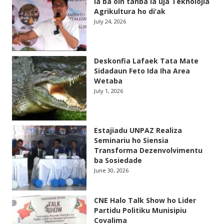
la ba oin tanba la uja Teknolojia
Agrikultura ho di’ak
July 24, 2026
Deskonfia Lafaek Tata Mate
Sidadaun Feto Ida Iha Area
Wetaba
July 1, 2026
Estajiadu UNPAZ Realiza
Seminariu ho Siensia
Transforma Dezenvolvimentu
ba Sosiedade
June 30, 2026
CNE Halo Talk Show ho Lider
Partidu Politiku Munisipiu
Covalima