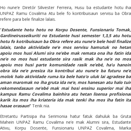
Ho nune’e Diretór Silivester Ferreira, Husu ba estudante hotu iha
UNPAZ Ramu Covalima Atu bele fo kontribuisaun servisu ba Obra
refere para bele finalize lalais.
“
Estudante hotu hotu no
K
orp
u
Dosente, Funsionari
u
Tomak
G
ardineirusseikuriti no Estudante husi semester 1,3,5 atu hotu
hotu fo kotribuisaun ba Obra refere atu nune’
e
bele hodi finaliz
lalais, tanba aktividade ne’
e
mos servis
u
hamutuk no hetan
apoiu mos husi Alumi sira ne’
e
be mak remata ona iha fatin id
ne’
e
no mos h
u
si estudante sira rasik ma
k
iha ne’
e
no mo
apoiu mos husi parte komunidade rasik ne’ebé, ha’u hanoin
obra ida ne’
e
presiza it
a
kontribui atu nune’
e
ba futur
u
ne’
molok halo aktividade ruma ita bele hato’
o
uluk lai agradese ba
aman maromak no i
h
a gruta ida ne’
e,
mos hanesan atu halo tui
rekomendasaun ne’ebé mak mai hosi ensinu superior mai iha
ka
m
pus Ram
u
Covalima bainhira atu hetan lisensa profisiona
karik ita mos iha kriateria ida mak tenki iha mos iha fatin ita
hasae orasaun
”
Tenik nia.
Etretantu Partisipa iha Serimonia hatur fatuk dahuluk ba Gruta
Mahein UNPAZ Ramu Covalima ne’e mak Alumni sira, Estudante
Ativu, Korpu Dosente, Funsionariu UNPAZ Covalima, Marka