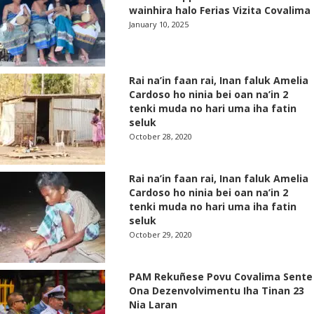
wainhira halo Ferias Vizita Covalima
January 10, 2025
Rai na’in faan rai, Inan faluk Amelia
Cardoso ho ninia bei oan na’in 2
tenki muda no hari uma iha fatin
seluk
October 28, 2020
Rai na’in faan rai, Inan faluk Amelia
Cardoso ho ninia bei oan na’in 2
tenki muda no hari uma iha fatin
seluk
October 29, 2020
PAM Rekuñese Povu Covalima Sente
Ona Dezenvolvimentu Iha Tinan 23
Nia Laran