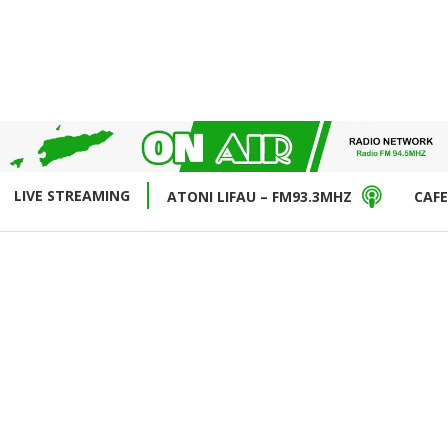
LIVE STREAMING
ATONI LIFAU – FM93.3MHZ
CAFE