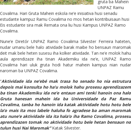
gruta ba Mahein
UNPAZ Ramu
Covalima. Hari Gruta Mahein eskola ne’e inisiativa husi senadu
estudante kampuz Ramu Covalima no mos hetan kontribuisaun husi
Eis estudante sira mak Remata ona liu husi Kampus UNPAZ Ramo
Covalima.
Nune’e Diretór UNPAZ Ramo Covalima Silvester Ferreira hateten,
nudar umanu bele halo atividade barak maibe ho bensaun maromak
deit mak bele heten susesu iha kolker atividade. Tan ne’e molok hahu
aula aprendizaze iha tinan Akademiku ida ne’e, UNPAZ Ramo
Covalima hari uluk gruta hodi hatur mahein kampus nian nudar
naroman ba UNPAZ Covalima.
“
Aktividade ida ne’ebé mak trasa ho senado ho nia estrutura
depois mai konsulta ho ha’u molok hahu prosesu aprendizazem
ba tinan Akademiku ida ne’
e
entaun ami tenki hanoin ona hal
Gruta hanesan mahein ida ba Universidade da Paz Ram
u
Covalima, tanba ho hanoin ida katak aktividade hotu hotu bele
la’o mais ita mos labele haluha fo agradese ba aman maromak
atu nune’
e
aktividade ida ita hala’o iha Ramo Covalima, proses
aprendizazen tomak no aktividade hotu bele hetan bensaun no
tulun husi Nai Maromak”
Katak Silvester.