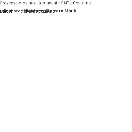
Prezensa mos husi Komandate PNTL Covalima.
Jornalista : Moichung/Aniceto Mauk
Editor : Chamot Nahac