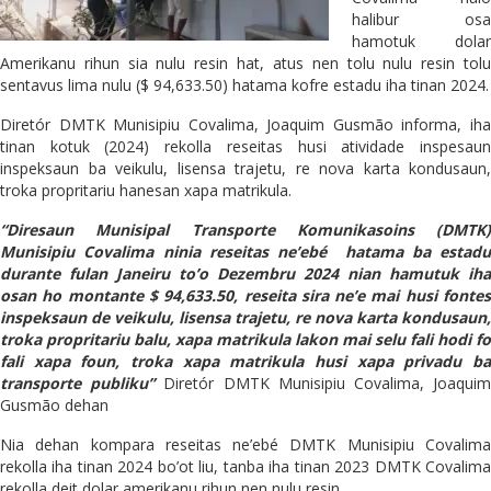
halibur osa
hamotuk dolar
Amerikanu rihun sia nulu resin hat, atus nen tolu nulu resin tolu
sentavus lima nulu ($ 94,633.50) hatama kofre estadu iha tinan 2024.
Diretór DMTK Munisipiu Covalima, Joaquim Gusmão informa, iha
tinan kotuk (2024) rekolla reseitas husi atividade inspesaun
inspeksaun ba veikulu, lisensa trajetu, re nova karta kondusaun,
troka propritariu hanesan xapa matrikula.
“Diresaun Munisipal Transporte Komunikasoins (DMTK)
Munisipiu Covalima ninia reseitas ne’ebé hatama ba estadu
durante fulan Janeiru to’o Dezembru 2024 nian hamutuk iha
osan ho montante $ 94,633.50, reseita sira ne’e mai husi fontes
inspeksaun de veikulu, lisensa trajetu, re nova karta kondusaun,
troka propritariu balu, xapa matrikula lakon mai selu fali hodi fo
fali xapa foun, troka xapa matrikula husi xapa privadu ba
transporte publiku”
Diretór DMTK Munisipiu Covalima, Joaqui
Gusmão dehan
Nia dehan kompara reseitas ne’ebé DMTK Munisipiu Covalima
rekolla iha tinan 2024 bo’ot liu, tanba iha tinan 2023 DMTK Covalima
rekolla deit dolar amerikanu rihun nen nulu resin.