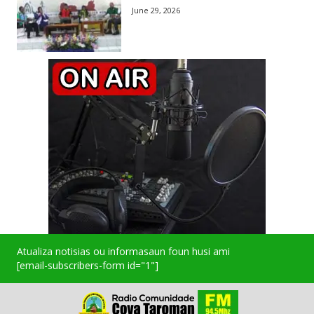
June 29, 2026
Atualiza notisias ou informasaun foun husi ami
[email-subscribers-form id="1"]