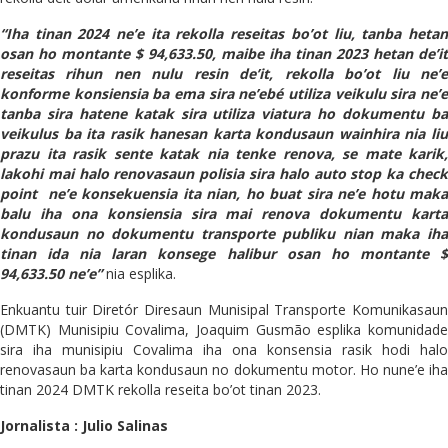
“Iha tinan 2024 ne’e ita rekolla reseitas bo’ot liu, tanba hetan
osan ho montante $ 94,633.50, maibe iha tinan 2023 hetan de’it
reseitas rihun nen nulu resin de’it, rekolla bo’ot liu ne’e
konforme konsiensia ba ema sira ne’ebé utiliza veikulu sira ne’e
tanba sira hatene katak sira utiliza viatura ho dokumentu ba
veikulus ba ita rasik hanesan karta kondusaun wainhira nia liu
prazu ita rasik sente katak nia tenke renova, se mate karik,
lakohi mai halo renovasaun polisia sira halo auto stop ka check
point ne’e konsekuensia ita nian, ho buat sira ne’e hotu maka
balu iha ona konsiensia sira mai renova dokumentu karta
kondusaun no dokumentu transporte publiku nian maka iha
tinan ida nia laran konsege halibur osan ho montante $
94,633.50 ne’e”
nia esplika.
Enkuantu tuir Diretór Diresaun Munisipal Transporte Komunikasaun
(DMTK) Munisipiu Covalima, Joaquim Gusmão esplika komunidade
sira iha munisipiu Covalima iha ona konsensia rasik hodi halo
renovasaun ba karta kondusaun no dokumentu motor. Ho nune’e iha
tinan 2024 DMTK rekolla reseita bo’ot tinan 2023.
Jornalista : Julio Salinas