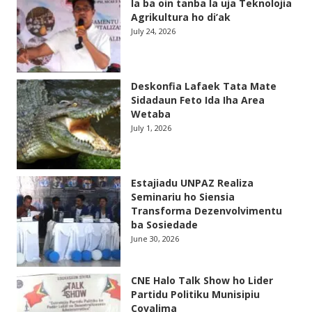
la ba oin tanba la uja Teknolojia
Agrikultura ho di’ak
July 24, 2026
Deskonfia Lafaek Tata Mate
Sidadaun Feto Ida Iha Area
Wetaba
July 1, 2026
Estajiadu UNPAZ Realiza
Seminariu ho Siensia
Transforma Dezenvolvimentu
ba Sosiedade
June 30, 2026
CNE Halo Talk Show ho Lider
Partidu Politiku Munisipiu
Covalima