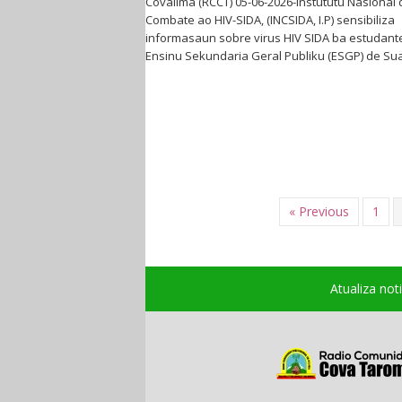
Covalima (RCCT) 05-06-2026-Instututu Nasional 
Combate ao HIV-SIDA, (INCSIDA, I.P) sensibiliza
informasaun sobre virus HIV SIDA ba estudant
Ensinu Sekundaria Geral Publiku (ESGP) de Su
« Previous
1
Atualiza not