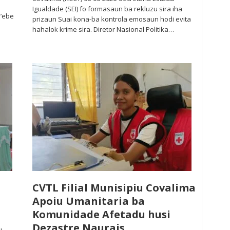
Igualdade (SEI) fo formasaun ba rekluzu sira iha
e’ebe
prizaun Suai kona-ba kontrola emosaun hodi evita
hahalok krime sira. Diretor Nasional Politika…
CVTL Filial Munisipiu Covalima
Apoiu Umanitaria ba
Komunidade Afetadu husi
Dezastre Naurais