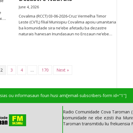
de
June 4, 2026
e
Covalima (RCCT) 03-06-2026-Cruz Vermelha Timor
ai….
Leste (CVTL) filial Munisipiu Covalima apoiu umanitaria
ba komunidade sira ne’ebe afetadu ba dezastre
naturais hanesan Inundasaun no Erozaun ne’ebe…
2
3
4
…
170
Next »
isias ou informasaun foun husi ami
[email-subscribers-form id="1"]
Radio Comunidade Cova Taroman (R
komunidade ne ebe ezisti iha Mun
Taroman transmitidu liu frekuensia