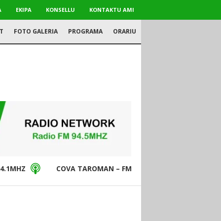
A
EKIPA
KONSELLU
KONTAKTU AMI
T
FOTO GALERIA
PROGRAMA
ORARIU
4.1MHZ
COVA TAROMAN – FM94.5MHZ
DON BO