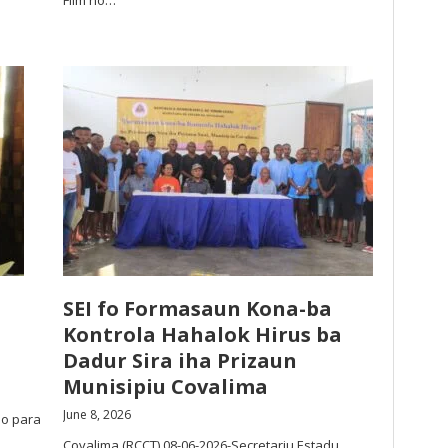
Film no…
SEI fo Formasaun Kona-ba
Kontrola Hahalok Hirus ba
Dadur Sira iha Prizaun
Munisipiu Covalima
June 8, 2026
do para
Covalima (RCCT) 08-06-2026-Secretariu Estadu