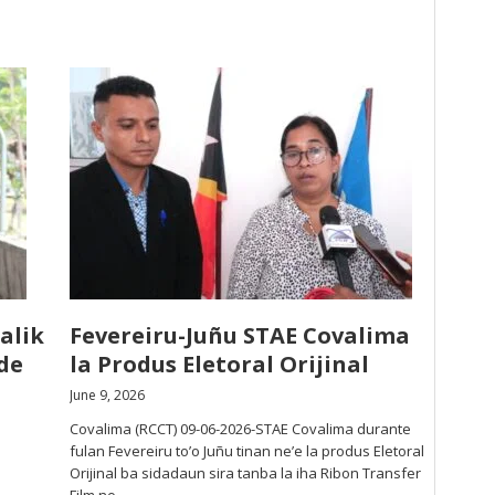
alik
Fevereiru-Juñu STAE Covalima
de
la Produs Eletoral Orijinal
June 9, 2026
Covalima (RCCT) 09-06-2026-STAE Covalima durante
fulan Fevereiru to’o Juñu tinan ne’e la produs Eletoral
Orijinal ba sidadaun sira tanba la iha Ribon Transfer