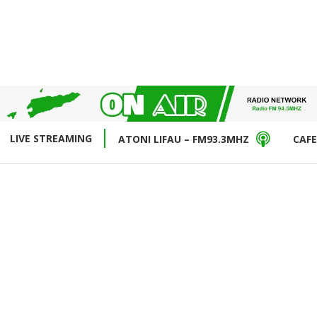
LIVE STREAMING
ATONI LIFAU – FM93.3MHZ
CAFE