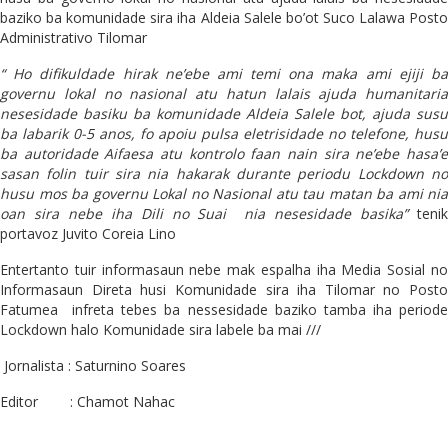
baziko ba komunidade sira iha Aldeia Salele bo’ot Suco Lalawa Posto
Administrativo Tilomar
“ Ho difikuldade hirak ne’ebe ami temi ona maka ami ejiji ba
governu lokal no nasional atu hatun lalais ajuda humanitaria
nesesidade basiku ba komunidade Aldeia Salele bot, ajuda susu
ba labarik 0-5 anos, fo apoiu pulsa eletrisidade no telefone, husu
ba autoridade Aifaesa atu kontrolo faan nain sira ne’ebe hasa’e
sasan folin tuir sira nia hakarak durante periodu Lockdown no
husu mos ba governu Lokal no Nasional atu tau matan ba ami nia
oan sira nebe iha Dili no Suai nia nesesidade basika”
tenik
portavoz Juvito Coreia Lino
Entertanto tuir informasaun nebe mak espalha iha Media Sosial no
Informasaun Direta husi Komunidade sira iha Tilomar no Posto
Fatumea infreta tebes ba nessesidade baziko tamba iha periode
Lockdown halo Komunidade sira labele ba mai ///
Jornalista : Saturnino Soares
Editor : Chamot Nahac