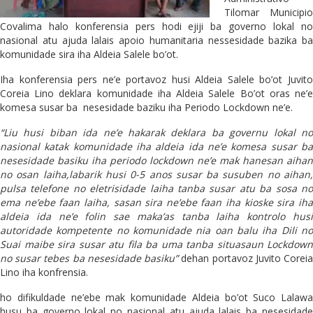
Tilomar Municipio
Covalima halo konferensia pers hodi ejiji ba governo lokal no
nasional atu ajuda lalais apoio humanitaria nessesidade bazika ba
komunidade sira iha Aldeia Salele bo’ot.
Iha konferensia pers ne’e portavoz husi Aldeia Salele bo’ot Juvito
Coreia Lino deklara komunidade iha Aldeia Salele Bo’ot oras ne’e
komesa susar ba nesesidade baziku iha Periodo Lockdown ne’e.
“Liu husi biban ida ne’e hakarak deklara ba governu lokal no
nasional katak komunidade iha aldeia ida ne’e komesa susar ba
nesesidade basiku iha periodo lockdown ne’e mak hanesan aihan
no osan laiha,labarik husi 0-5 anos susar ba susuben no aihan,
pulsa telefone no eletrisidade laiha tanba susar atu ba sosa no
ema ne’ebe faan laiha, sasan sira ne’ebe faan iha kioske sira iha
aldeia ida ne’e folin sae maka’as tanba laiha kontrolo husi
autoridade kompetente no komunidade nia oan balu iha Dili no
Suai maibe sira susar atu fila ba uma tanba situasaun Lockdown
no susar tebes ba nesesidade basiku”
dehan portavoz Juvito Corei
Lino iha konfrensia.
ho difikuldade ne’ebe mak komunidade Aldeia bo’ot Suco Lalawa
husu ba governo lokal no nasional atu ajuda lalais ba nesesidade