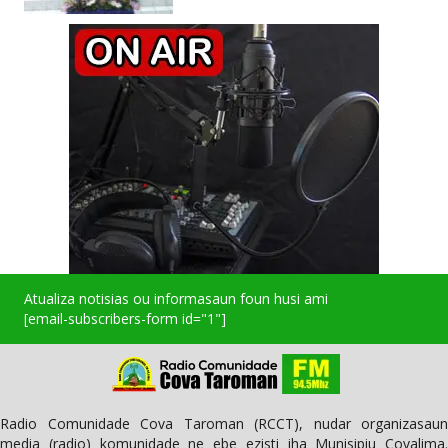
Atualiza notisias ou informasaun foun husi ami
[email-subscribers-form id="1"]
Radio Comunidade Cova Taroman (RCCT), nudar organizasaun
media (radio) komunidade ne ebe ezisti iha Munisipiu Covalima.