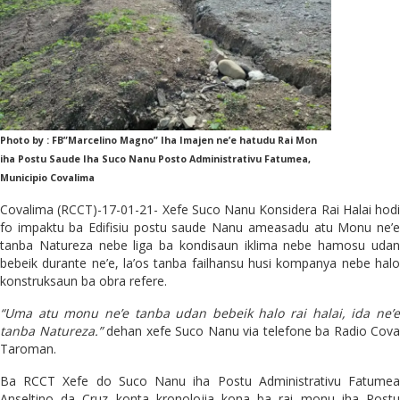
Photo by : FB”Marcelino Magno” Iha Imajen ne’e hatudu Rai Mon
iha Postu Saude Iha Suco Nanu Posto Administrativu Fatumea,
Municipio Covalima
Covalima (RCCT)-17-01-21- Xefe Suco Nanu Konsidera Rai Halai hodi
fo impaktu ba Edifisiu postu saude Nanu ameasadu atu Monu ne’e
tanba Natureza nebe liga ba kondisaun iklima nebe hamosu udan
bebeik durante ne’e, la’os tanba failhansu husi kompanya nebe halo
konstruksaun ba obra refere.
“Uma atu monu ne’e tanba udan bebeik halo rai halai, ida ne’e
tanba Natureza.”
dehan xefe Suco Nanu via telefone ba Radio Cova
Taroman.
Ba RCCT Xefe do Suco Nanu iha Postu Administrativu Fatumea
Anseltino da Cruz konta kronolojia kona ba rai monu iha Postu