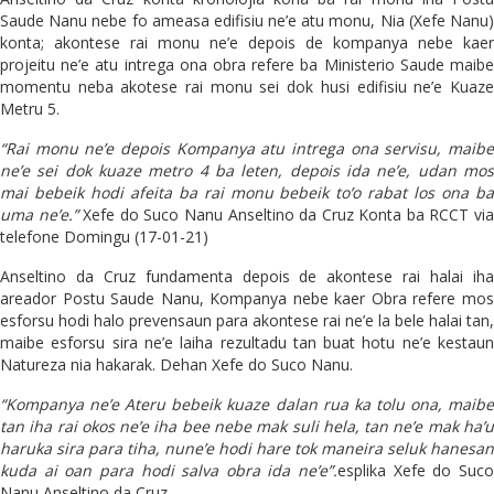
Saude Nanu nebe fo ameasa edifisiu ne’e atu monu, Nia (Xefe Nanu)
konta; akontese rai monu ne’e depois de kompanya nebe kaer
projeitu ne’e atu intrega ona obra refere ba Ministerio Saude maibe
momentu neba akotese rai monu sei dok husi edifisiu ne’e Kuaze
Metru 5.
“Rai monu ne’e depois Kompanya atu intrega ona servisu, maibe
ne’e sei dok kuaze metro 4 ba leten, depois ida ne’e, udan mos
mai bebeik hodi afeita ba rai monu bebeik to’o rabat los ona ba
uma ne’e.”
Xefe do Suco Nanu Anseltino da Cruz Konta ba RCCT vi
telefone Domingu (17-01-21)
Anseltino da Cruz fundamenta depois de akontese rai halai iha
areador Postu Saude Nanu, Kompanya nebe kaer Obra refere mos
esforsu hodi halo prevensaun para akontese rai ne’e la bele halai tan,
maibe esforsu sira ne’e laiha rezultadu tan buat hotu ne’e kestaun
Natureza nia hakarak. Dehan Xefe do Suco Nanu.
“Kompanya ne’e Ateru bebeik kuaze dalan rua ka tolu ona, maibe
tan iha rai okos ne’e iha bee nebe mak suli hela, tan ne’e mak ha’u
haruka sira para tiha, nune’e hodi hare tok maneira seluk hanesan
kuda ai oan para hodi salva obra ida ne’e”.
esplika Xefe do Suc
Nanu Anseltino da Cruz.