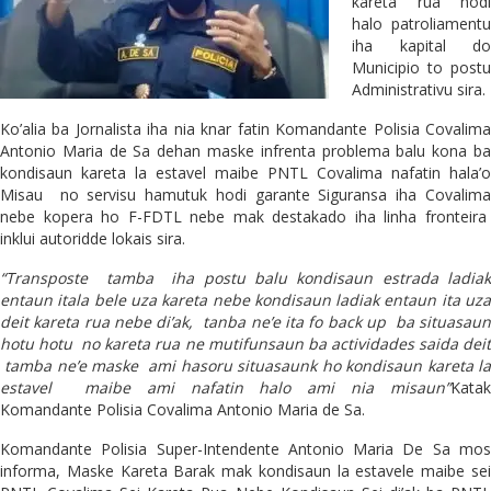
kareta rua hodi
halo patroliamentu
iha kapital do
Municipio to postu
Administrativu sira.
Ko’alia ba Jornalista iha nia knar fatin Komandante Polisia Covalima
Antonio Maria de Sa dehan maske infrenta problema balu kona ba
kondisaun kareta la estavel maibe PNTL Covalima nafatin hala’o
Misau no servisu hamutuk hodi garante Siguransa iha Covalima
nebe kopera ho F-FDTL nebe mak destakado iha linha fronteira
inklui autoridde lokais sira.
“Transposte tamba iha postu balu kondisaun estrada ladiak
entaun itala bele uza kareta nebe kondisaun ladiak entaun ita uza
deit kareta rua nebe di’ak, tanba ne’e ita fo back up ba situasaun
hotu hotu no kareta rua ne mutifunsaun ba actividades saida deit
tamba ne’e maske ami hasoru situasaunk ho kondisaun kareta la
estavel maibe ami nafatin halo ami nia misaun”
Katak
Komandante Polisia Covalima Antonio Maria de Sa.
Komandante Polisia Super-Intendente Antonio Maria De Sa mos
informa, Maske Kareta Barak mak kondisaun la estavele maibe sei