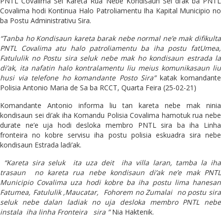
PNTL Covalima Sei Kareta Rua Nebe Kondisaun Sei di’ak ba PNTL
Covalima hodi Kontinua Halo Patroliamentu Iha Kapital Municipio no
ba Postu Administrativu Sira.
“Tanba ho Kondisaun kareta barak nebe normal ne’e mak difikulta
PNTL Covalima atu halo patroliamentu ba iha postu fatUmea,
Fatululik no Postu sira seluk nebe mak ho kondisaun estrada la
di’ak, ita nafatin halo kontralamentu liu meius komunikasaun liu
husi via telefone ho komandante Posto Sira”
katak komandante
Polisia Antonio Maria de Sa ba RCCT, Quarta Feira (25-02-21)
Komandante Antonio informa liu tan kareta nebe mak ninia
kondisaun sei di’ak iha Komandu Polisia Covalima hamotuk rua nebe
durate ne’e uja hodi desloka membro PNTL sira ba iha Linha
fronteira no kobre servisu iha postu polisia eskuadra sira nebe
kondisaun Estrada ladi’ak.
“Kareta sira seluk ita uza deit iha villa laran, tamba la iha
trasaun no kareta rua nebe kondisaun di’ak ne’e mak PNTL
Municipio Covalima uza hodi kobre ba iha postu lima hanesan
Fatumea, Fatululik ,Maucatar, Fohorem no Zumalai no postu sira
seluk nebe dalan ladiak no uja desloka membro PNTL nebe
instala iha linha Fronteira sira ”
Nia Haktenik.