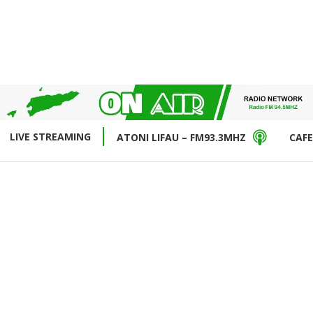
LIVE STREAMING
ATONI LIFAU – FM93.3MHZ
CAFE