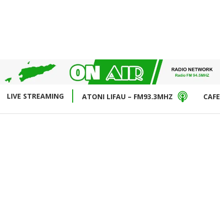
LIVE STREAMING
ATONI LIFAU – FM93.3MHZ
CAFE