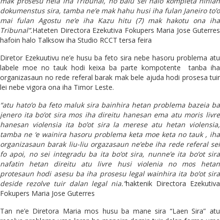
mak prosesu hela iha Tribunal, no balu sei halo kompleta ninian
dokumenstus sira, tamba ne’e mak hahu husi iha fulan Janeiro to’o
mai fulan Agostu ne’e iha Kazu hitu (7) mak hakotu ona iha
Tribunal”.
Hateten Directora Ezekutiva Fokupers Maria Jose Guterres
hafoin halo Talksow iha Studio RCCT tersa feira
Diretor Ezekuutivu ne’e husu ba feto sira nebe hasoru problema atu
labele moe no tauk hodi keixa ba parte kompotente tanba iha
organizasaun no rede referal barak mak bele ajuda hodi prosesa tuir
lei nebe vigora ona iha Timor Leste.
“atu hato’o ba feto maluk sira bainhira hetan problema bazeia ba
jenero ita bo’ot sira mos iha direitu hanesan ema atu moris livre
hanesan violensia ita bo’ot sira la merese atu hetan violensia,
tamba ne ‘e wainira hasoru problema keta moe keta no tauk , iha
organizasaun barak liu-liu orgazasaun ne’ebe iha rede referal sei
fo apoi, no sei integradu ba ita bo’ot sira, nunne’e ita bo’ot sira
nafatin hetan direitu atu livre husi violenia no mos hetan
protesaun hodi asesu ba iha prosesu legal wainhira ita bo’ot sira
deside rezolve tuir dalan legal nia.”
haktenik Directora Ezekutiv
Fokupers Maria Jose Guterres
Tan ne’e Diretora Maria mos husu ba mane sira “Laen Sira” atu