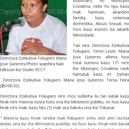
Bobonaro, no Municipio
Covalima, nebe ho tipu kazu
mak hanesan, abandon
familia, kazu violensia
domestika, Abuzu Sexual, no
mos kazu insesto ba labarik
Minoridade.
Tan ne’e Directora Ezekutiva
Fokupers Timor-Leste Maria
Jose Guterres afrima husi
Directora Ezekutiva Fokupers Maria
total numero kazu 171 ne’e
Jose Guterres/Photo wainhira halo
iha Municipio Covalima rasik
talksow iba Studio RCCT
hamutuk kazu 41. Dehan
Directora Ezekutiva Fokupers Maria Jose Guterres Tersa Feira
(
2
5/08/20).
Directora Ezekutiva Fokupers ne’e mos sublinha liu tan katak kazu
hirak ne’e maioria rizista hotu ona iha Ministerio publiku, no husi kazu
hirak ne’e mak, kazu hitu (7) mak sira hakotu ona iha Tribunal.
“ Maioria kazu hirak ne’ebe mak Fokupers simu ne’e ami rezista
kedas ona ba iha Ministerio publiku no husi kazu hirak ne’e barak