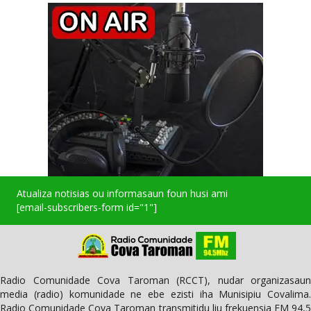
Atualiza notisias ou informasaun foun husi ami
[email-subscribers-form id="1"]
Radio Comunidade Cova Taroman (RCCT), nudar organizasaun
media (radio) komunidade ne ebe ezisti iha Munisipiu Covalima.
Radio Comunidade Cova Taroman transmitidu liu frekuensia FM 94,5