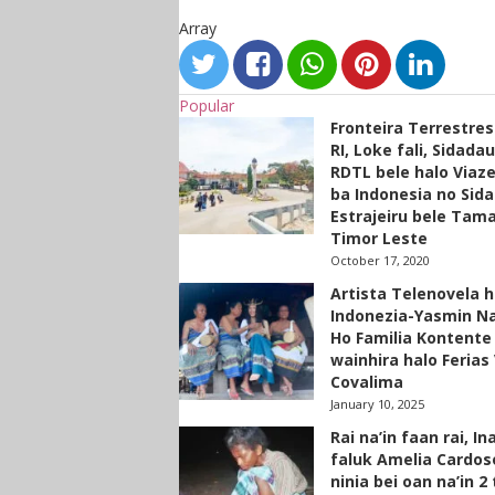
Array
Popular
Fronteira Terrestre
RI, Loke fali, Sidada
RDTL bele halo Viaze
ba Indonesia no Sid
Estrajeiru bele Tam
Timor Leste
October 17, 2020
Artista Telenovela h
Indonezia-Yasmin N
Ho Familia Kontente
wainhira halo Ferias 
Covalima
January 10, 2025
Rai na’in faan rai, In
faluk Amelia Cardos
ninia bei oan na’in 2