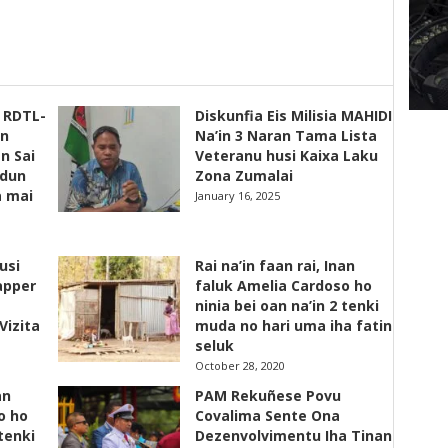
s RDTL-
Diskunfia Eis Milisia MAHIDI
un
Na’in 3 Naran Tama Lista
n Sai
Veteranu husi Kaixa Laku
adun
Zona Zumalai
a mai
January 16, 2025
usi
Rai na’in faan rai, Inan
apper
faluk Amelia Cardoso ho
ninia bei oan na’in 2 tenki
Vizita
muda no hari uma iha fatin
seluk
October 28, 2020
an
PAM Rekuñese Povu
o ho
Covalima Sente Ona
 tenki
Dezenvolvimentu Iha Tinan