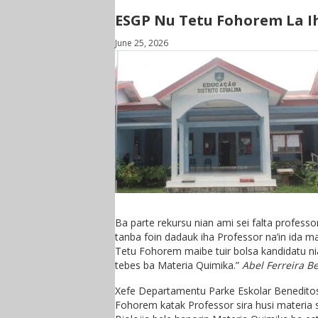
ESGP Nu Tetu Fohorem La I
June 25, 2026
Ba parte rekursu nian ami sei falta profess
tanba foin dadauk iha Professor na’in ida 
Tetu Fohorem maibe tuir bolsa kandidatu nian
tebes ba Materia Quimika.”
Abel Ferreira B
Xefe Departamentu Parke Eskolar Benedito
Fohorem katak Professor sira husi materia 