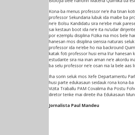
Biolojia bele hanorin Materia Quimika ba est
Kona-ba menus professor ne’e iha tinan kotuk
professor Sekundaria lubuk ida maibe ba pro
ne’e Bolsu Kandidatu sira ne’ebe mak parese
sai kestaun boot ida ne’e ita nu’udar dirijen
por ezemplu disiplina Fizika nia mos bele ha
hanesan mos disiplina siensia naturais seluk 
professor ida ne’ebe ho nia backround Quimik
katak foti professor husi ema li’ur hanesan
estudante sira nia inan aman ne’e akordu ina
ba selu professor ne’e osan nia la bele aas li
Iha sorin seluk mos Xefe Departamentu Park
husi parte edukasaun seidauk rona kona-ba 
Vizita Traballu PAM Covalima iha Postu Foh
diretor tenke mai direite iha Edukasaun Muni
Jornalista Paul Mandeu