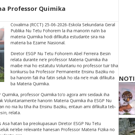
ha Professor Quimika
Covalima (RCCT) 25-06-2026-Eskola Sekundaria Geral
Publika Nu Tetu Fohorem la iha manorin na’in ba
materia Quimika hodi difikulta estudante sira nia
materia ba Ezame Nasional.
Diretor ESGP Nu Tetu Fohorem Abel Ferreira Besin
relata durante ne’e professor Materia Quimika iha
maibe mai ho estatutu Voluntariu no professor tuir tiha
konkursu ba Professor Permanente Ensinu Baziku no
NOTI
ba hanorin fali iha fatin seluk ho ida ne’e mak difikulta
ba Materia Quimika.
or Quimika, professor Quimika to’o agora ami seidauk iha
mak Voluntariamente hanorin Materia Quimika iha ESGP Nu
 no nia liu tiha iha Ensinu Baziku, entaun ami difikulta teb-
esin
, relata.
s Asa hatan ba preokupasaun Diretor ESGP Nu Tetu
seluk ne’ebe relevante hanesan Professor Materia Fizika no