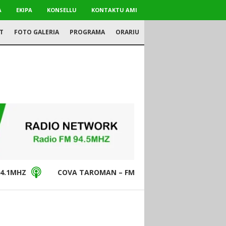
A
EKIPA
KONSELLU
KONTAKTU AMI
T
FOTO GALERIA
PROGRAMA
ORARIU
4.1MHZ
COVA TAROMAN – FM94.5MHZ
DON BO