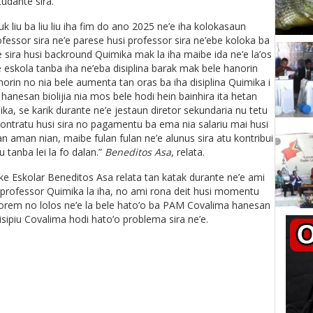
udante sira.
 liu ba liu liu iha fim do ano 2025 ne’e iha kolokasaun
fessor sira ne’e parese husi professor sira ne’ebe koloka ba
 sira husi backround Quimika mak la iha maibe ida ne’e la’os
te eskola tanba iha ne’eba disiplina barak mak bele hanorin
norin no nia bele aumenta tan oras ba iha disiplina Quimika i
hanesan biolijia nia mos bele hodi hein bainhira ita hetan
a, se karik durante ne’e jestaun diretor sekundaria nu tetu
 kontratu husi sira no pagamentu ba ema nia salariu mai husi
n aman nian, maibe fulan fulan ne’e alunus sira atu kontribui
u tanba lei la fo dalan.”
Beneditos Asa
, relata.
e Eskolar Beneditos Asa relata tan katak durante ne’e ami
professor Quimika la iha, no ami rona deit husi momentu
orem no lolos ne’e la bele hato’o ba PAM Covalima hanesan
sipiu Covalima hodi hato’o problema sira ne’e.