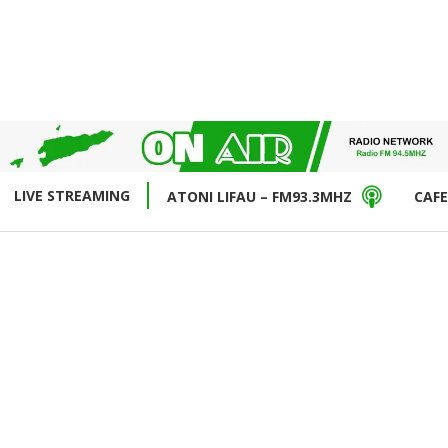
LIVE STREAMING
ATONI LIFAU – FM93.3MHZ
CAFE