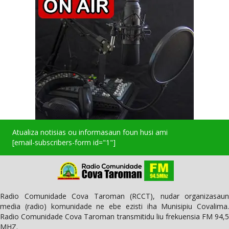
Atualiza notisias ou informasaun foun husi ami
[email-subscribers-form id="1"]
Radio Comunidade Cova Taroman (RCCT), nudar organizasaun
media (radio) komunidade ne ebe ezisti iha Munisipiu Covalima.
Radio Comunidade Cova Taroman transmitidu liu frekuensia FM 94,5
MHZ.