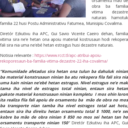
orsamentu mão de
obra ba familia
vitima dezastre
naturais hamotuk
familia 22 husi Postu Administrativu Fatumea, Munisipiu Covalima.
Diretór Ezkutivu iha APC, Gui Savio Vicente Caeiro dehan, familia
vitima sira ne’e hetan ona apoiu material kostrusaun hodi rekopera
fali sira nia uma ne’ebé hetan estragus husi dezastre naturais.
Notisia relevante :
https://www.rcct.tl/apc-atribui-apoiu-
rekoporesaun-ba-familia-vitima-dezastre-22-iha-covalima/
“Komunidade afetadus sira hetan ona tulun ba dahuluk ninian
ba material konstrusaun ninian ba atu rekopera fila fali sira nia
uma kain ninian ne’ebé hetan estragus. Nivel estragus ne’e mak
tama iha nivel de estragos total ninian, entaun sira hetan
pakote material konstrusaun ninian kompletu I mos ohin loron
ita realiza fila fali apoiu de orsamentu ba mão de obra no mos
ba transporte nian tamba iha nivel estragos total aat hotu,
entaun sira iha direitu hetan orsamentu total $ 1000, ne’e sei
kobre ba mão de obra ninian $ 850 no mos sei hetan tan ho
orsamentu transporte ninian 150
”
Diretór Ezkutivu iha APC, Gui