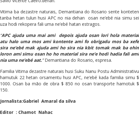
Savio Vicente Caeiro.dehan.
Vitima ba dezastre naturais, Demantiana do Rosario sente konteten
tanba hetan tulun husi APC no nia dehan osan ne’ebé nia simu sei
uza hodi rekopera fali uma ne’ebé hatan estragos.
“
APC ajuda uma mai ami depois ajuda osan lori hola material
atu halo uma mos ami kontente ami fo obrigadu mos ba xefe
sira ne’ebé mak ajuda ami ho sira nia kbit tomak mak ba ohin
loron ami simu osan ho ho material sira ne’e hodi hadia fali ami
nia uma ne’ebé aat.
”
Demantiana do Rosario, espresa.
Familia Vitima dezastre naturais husi Suku Nanu Postu Administrativu
hamutuk 22 hetan orsamentu husi APC, ne’ebé kada familia simu $
1000. Osan ba mão de obra $ 850 no osan transporte hamotuk $
150.
Jornalista:Gabriel Amaral da silva
Editor : Chamot Nahac