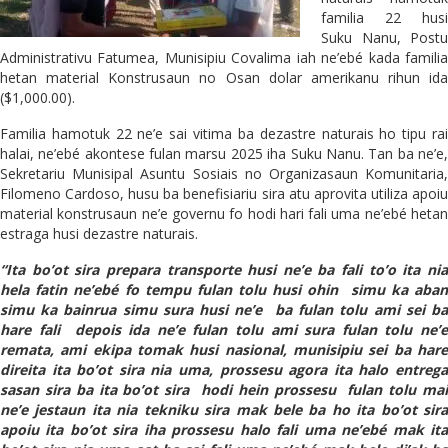
familia 22 husi
Suku Nanu, Postu
Administrativu Fatumea, Munisipiu Covalima iah ne’ebé kada familia
hetan material Konstrusaun no Osan dolar amerikanu rihun ida
($1,000.00).
Familia hamotuk 22 ne’e sai vitima ba dezastre naturais ho tipu rai
halai, ne’ebé akontese fulan marsu 2025 iha Suku Nanu. Tan ba ne’e,
Sekretariu Munisipal Asuntu Sosiais no Organizasaun Komunitaria,
Filomeno Cardoso, husu ba benefisiariu sira atu aprovita utiliza apoiu
material konstrusaun ne’e governu fo hodi hari fali uma ne’ebé hetan
estraga husi dezastre naturais.
“Ita bo’ot sira prepara transporte husi ne’e ba fali to’o ita nia
hela fatin ne’ebé fo tempu fulan tolu husi ohin simu ka aban
simu ka bainrua simu sura husi ne’e ba fulan tolu ami sei ba
hare fali depois ida ne’e fulan tolu ami sura fulan tolu ne’e
remata, ami ekipa tomak husi nasional, munisipiu sei ba hare
direita ita bo’ot sira nia uma, prossesu agora ita halo entrega
sasan sira ba ita bo’ot sira hodi hein prossesu fulan tolu mai
ne’e jestaun ita nia tekniku sira mak bele ba ho ita bo’ot sira
apoiu ita bo’ot sira iha prossesu halo fali uma ne’ebé mak ita