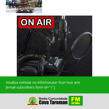
Atualiza notisias ou informasaun foun husi ami
[email-subscribers-form id="1"]