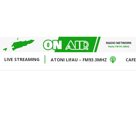
LIVE STREAMING
ATONI LIFAU – FM93.3MHZ
CAFE