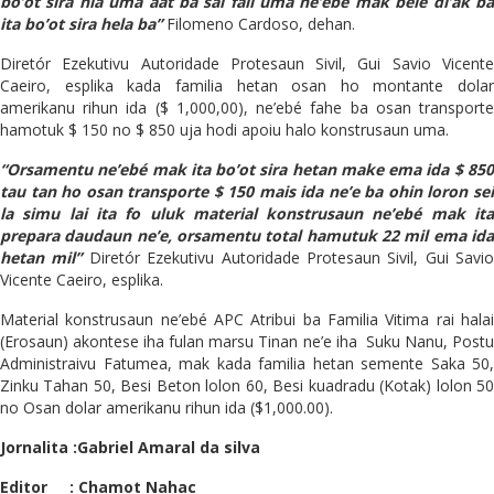
bo’ot sira nia uma aat ba sai fali uma ne’ebé mak bele di’ak ba
ita bo’ot sira hela ba”
Filomeno Cardoso, dehan.
Diretór Ezekutivu Autoridade Protesaun Sivil, Gui Savio Vicente
Caeiro, esplika kada familia hetan osan ho montante dolar
amerikanu rihun ida ($ 1,000,00), ne’ebé fahe ba osan transporte
hamotuk $ 150 no $ 850 uja hodi apoiu halo konstrusaun uma.
“Orsamentu ne’ebé mak ita bo’ot sira hetan make ema ida $ 850
tau tan ho osan transporte $ 150 mais ida ne’e ba ohin loron sei
la simu lai ita fo uluk material konstrusaun ne’ebé mak ita
prepara daudaun ne’e, orsamentu total hamutuk 22 mil ema ida
hetan mil”
Diretór Ezekutivu Autoridade Protesaun Sivil, Gui Savio
Vicente Caeiro, esplika.
Material konstrusaun ne’ebé APC Atribui ba Familia Vitima rai halai
(Erosaun) akontese iha fulan marsu Tinan ne’e iha Suku Nanu, Postu
Administraivu Fatumea, mak kada familia hetan semente Saka 50,
Zinku Tahan 50, Besi Beton lolon 60, Besi kuadradu (Kotak) lolon 50
no Osan dolar amerikanu rihun ida ($1,000.00).
Jornalita :Gabriel Amaral da silva
Editor : Chamot Nahac